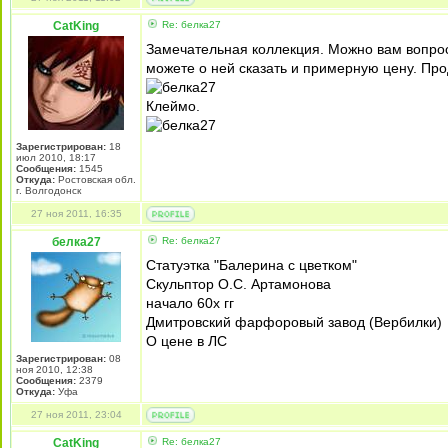
CatKing
Re: белка27
Замечательная коллекция. Можно вам вопрос,
можете о ней сказать и примерную цену. Про
Клеймо.
Зарегистрирован:
18
июл 2010, 18:17
Сообщения:
1545
Откуда:
Ростовская обл.
г. Волгодонск
27 ноя 2011, 16:35
белка27
Re: белка27
Статуэтка "Балерина с цветком"
Скульптор О.С. Артамонова
начало 60х гг
Дмитровский фарфоровый завод (Вербилки)
О цене в ЛС
Зарегистрирован:
08
ноя 2010, 12:38
Сообщения:
2379
Откуда:
Уфа
27 ноя 2011, 23:04
CatKing
Re: белка27