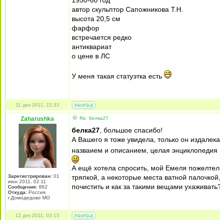
1950-60 год
автор скульптор Сапожникова Т.Н.
высота 20,5 см
фарфор
встречается редко
антиквариат
о цене в ЛС
У меня такая статуэтка есть
11 дек 2011, 22:33
Zaharushka
Re: белка27
белка27
, большое спасибо!
А Вашего я тоже увидела, только он издалек
назваием и описанием, целая энциклопедия
А ещё хотела спросить, мой Емеля пожелтел
Зарегистрирован:
01
тряпкой, а некоторые места ватной палочкой,
июн 2011, 02:11
почистить и как за такими вещами ухаживать
Сообщения:
862
Откуда:
Россия.
г.Домодедово МО
12 дек 2011, 03:15