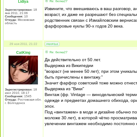
Lidiya
Re: белка27
Извините, что вмешиваюсь в ваш разговор, 
Зарегистрирован:
18
янв 2011, 21:06
возраст, их даже не разрешают без специальн
Сообщения:
10
родственник связан с Измайловским верниса
Откуда:
Московская
область
фарфоровые куклы 90-х годов 20 века.
29 ноя 2011, 21:22
CatKing
Re: белка27
Да действительно от 50 лет.
Выдержка из Википедии
"возраст (не менее 50 лет); при этом уникал
быть причислены к винтажу."
Значит фарфор советский тоже можно отнести
Выдержка из "Вики"
Зарегистрирован:
18
июл 2010, 18:17
Винтаж (фр. Vintage — винодельческий терм
Сообщения:
1545
Откуда:
Ростовская обл.
одежде и предметах домашнего обихода, о
г. Волгодонск
эпох.
Под «винтажем» в моде и дизайне обычно п
моложе 30 лет), в которой чётко просматрив
увлечении винтажем необходимо постоянно о