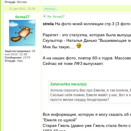
Откуда:
Москва
11 дек 2011, 21:56
белка27
Re: белка27
strela
На фото моей коллекции стр.3 (3 фото 
Раритет - это статуэтка, которая была выпущ
Скульптор - Наталья Данько "Вышивающая зн
Мне бы такую.....
Зарегистрирован:
08
ноя 2010, 12:38
А на наших фото, повтор 60-х годов. Массов
Сообщения:
2379
Откуда:
Уфа
Сейчас её тоже ЛФЗ выпускает.
Zaharushka писал(а):
Хотела спросить Вас про Емелю, я так поняла, 
Сколько себя помню, Емеля живёт у нас. Вот и 
просто милая сердцу безделушка?
Вся информация, которую я могу сказать об с
"Емеля со щукой"
Старая Гжель (давно уже Гжель стала бело-