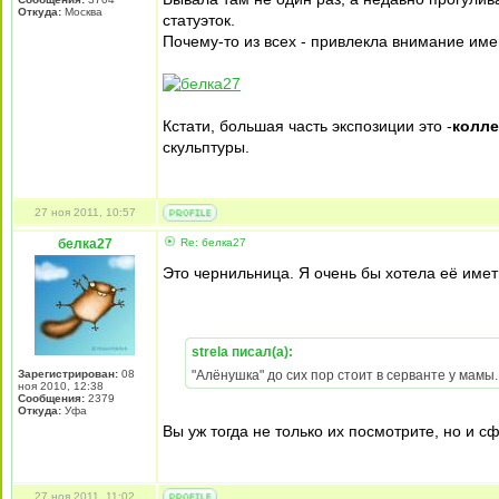
Откуда:
Москва
статуэток.
Почему-то из всех - привлекла внимание име
Кстати, большая часть экспозиции это -
колле
скульптуры.
27 ноя 2011, 10:57
белка27
Re: белка27
Это чернильница. Я очень бы хотела её иметь 
strela писал(а):
Зарегистрирован:
08
"Алёнушка" до сих пор стоит в серванте у мам
ноя 2010, 12:38
Сообщения:
2379
Откуда:
Уфа
Вы уж тогда не только их посмотрите, но и с
27 ноя 2011, 11:02