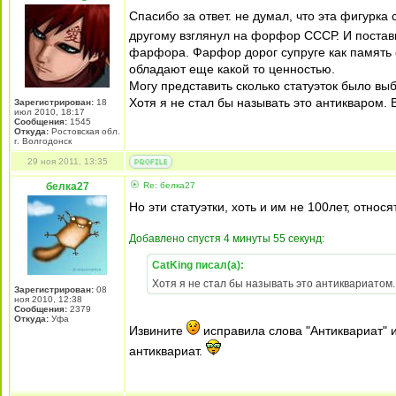
Спасибо за ответ. не думал, что эта фигурка 
другому взглянул на форфор СССР. И постав
фарфора. Фарфор дорог супруге как память о
обладают еще какой то ценностью.
Могу представить сколько статуэток было вы
Хотя я не стал бы называть это антикваром. 
Зарегистрирован:
18
июл 2010, 18:17
Сообщения:
1545
Откуда:
Ростовская обл.
г. Волгодонск
29 ноя 2011, 13:35
белка27
Re: белка27
Но эти статуэтки, хоть и им не 100лет, относя
Добавлено спустя 4 минуты 55 секунд:
CatKing писал(а):
Хотя я не стал бы называть это антиквариатом.
Зарегистрирован:
08
ноя 2010, 12:38
Сообщения:
2379
Откуда:
Уфа
Извините
исправила слова "Антиквариат" и
антиквариат.