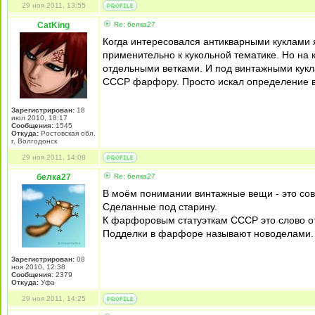
29 ноя 2011, 13:55
CatKing
Re: белка27
Когда интересовался антикварными куклами я 
применительно к кукольной тематике. Но на
отдельными ветками. И под винтажными кукл
СССР фарфору. Просто искал определение ви
Зарегистрирован:
18
июл 2010, 18:17
Сообщения:
1545
Откуда:
Ростовская обл.
г. Волгодонск
29 ноя 2011, 14:08
белка27
Re: белка27
В моём понимании винтажные вещи - это сов
Сделанные под старину.
К фарфоровым статуэткам СССР это слово от
Подделки в фарфоре называют новоделами.
Зарегистрирован:
08
ноя 2010, 12:38
Сообщения:
2379
Откуда:
Уфа
29 ноя 2011, 14:25