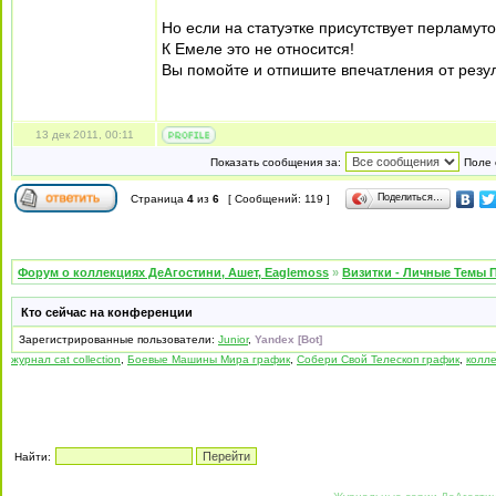
Но если на статуэтке присутствует перламуто
К Емеле это не относится!
Вы помойте и отпишите впечатления от резул
13 дек 2011, 00:11
Показать сообщения за:
Поле 
Поделиться…
Страница
4
из
6
[ Сообщений: 119 ]
Форум о коллекциях ДеАгостини, Ашет, Eaglemoss
»
Визитки - Личные Темы 
Кто сейчас на конференции
Зарегистрированные пользователи:
Junior
,
Yandex [Bot]
журнал cat collection
,
Боевые Машины Мира график
,
Собери Свой Телескоп график
,
колл
Найти: