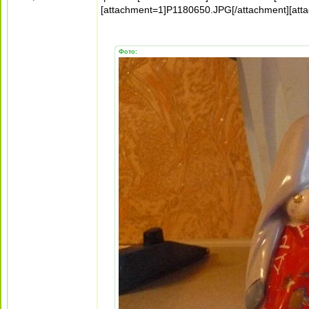
[attachment=1]P1180650.JPG[/attachment][att
Фото: