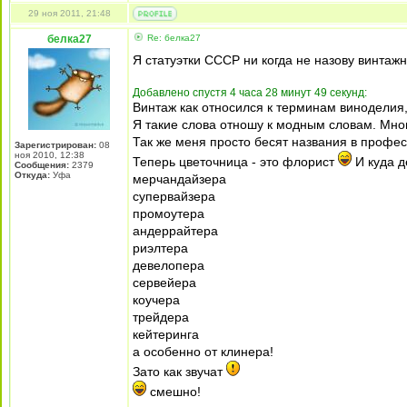
29 ноя 2011, 21:48
белка27
Re: белка27
Я статуэтки СССР ни когда не назову винтаж
Добавлено спустя 4 часа 28 минут 49 секунд:
Винтаж как относился к терминам виноделия, 
Я такие слова отношу к модным словам. Мног
Так же меня просто бесят названия в профес
Зарегистрирован:
08
ноя 2010, 12:38
Теперь цветочница - это флорист
И куда д
Сообщения:
2379
Откуда:
Уфа
мерчандайзера
супервайзера
промоутера
андеррайтера
риэлтера
девелопера
сервейера
коучера
трейдера
кейтеринга
а особенно от клинера!
Зато как звучат
смешно!