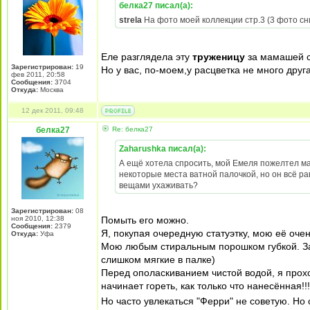
белка27 писал(а):
strela
На фото моей коллекции стр.3 (3 фото сни
Еле разглядела эту
труженицу
за мамашей 
Зарегистрирован:
19
Но у вас, по-моем,у расцветка не много друг
фев 2011, 20:58
Сообщения:
3704
Откуда:
Москва
12 дек 2011, 09:48
белка27
Re: белка27
Zaharushka писал(а):
А ещё хотела спросить, мой Емеля пожелтел ма
некоторые места ватной палочкой, но он всё рав
вещами ухаживать?
Зарегистрирован:
08
ноя 2010, 12:38
Помыть его можно.
Сообщения:
2379
Я, покупая очередную статуэтку, мою её очен
Откуда:
Уфа
Мою любым стиральным порошком губкой. Зале
слишком мягкие в палке)
Перед ополаскиванием чистой водой, я прохож
начинает гореть, как только что нанесённая!!!
Но часто увлекаться "Ферри" не советую. Но 