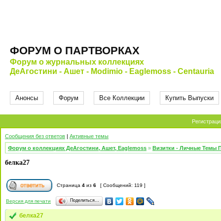
ФОРУМ О ПАРТВОРКАХ
Форум о журнальных коллекциях
ДеАгостини - Ашет - Modimio - Eaglemoss - Centauria
Анонсы
Форум
Все Коллекции
Купить Выпуски
Регистраци
Сообщения без ответов
|
Активные темы
Форум о коллекциях ДеАгостини, Ашет, Eaglemoss
»
Визитки - Личные Темы 
белка27
Страница
4
из
6
[ Сообщений: 119 ]
Поделиться…
Версия для печати
белка27