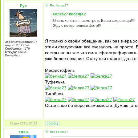
Pyc
Re: белка27
белка27 писал(а):
Очень хочется посмотреть Ваши сокровища!!!!
Жду с нетерпением фото!!!
Я помню о своём обещании, как раз вчера х
Зарегистрирован:
07
мар 2011, 12:54
этими статуэтками всё оказалось не просто. 
Сообщения:
176
Откуда:
Санкт-
сестры жены кое что смог сфотографировать 
Петербург
уже более поздние. Статуэтки старые, да вот 
Мефистофель
Туфелька
Тигрёнок
Остальное по мере возможности. Думаю, это
12 дек 2011, 05:23
strela
Re: белка27