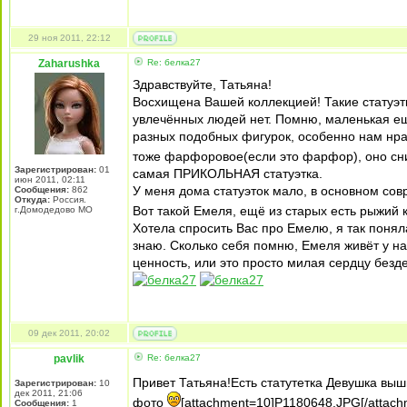
29 ноя 2011, 22:12
Zaharushka
Re: белка27
Здравствуйте, Татьяна!
Восхищена Вашей коллекцией! Такие статуэтк
увлечённых людей нет. Помню, маленькая ещё
разных подобных фигурок, особенно нам нра
тоже фарфоровое(если это фарфор), оно сн
Зарегистрирован:
01
самая ПРИКОЛЬНАЯ статуэтка.
июн 2011, 02:11
У меня дома статуэток мало, в основном сов
Сообщения:
862
Откуда:
Россия.
Вот такой Емеля, ещё из старых есть рыжий 
г.Домодедово МО
Хотела спросить Вас про Емелю, я так понял
знаю. Сколько себя помню, Емеля живёт у нас
ценность, или это просто милая сердцу безд
09 дек 2011, 20:02
pavlik
Re: белка27
Привет Татьяна!Есть статутетка Девушка в
Зарегистрирован:
10
дек 2011, 21:06
фото
[attachment=10]P1180648.JPG[/attach
Сообщения:
1