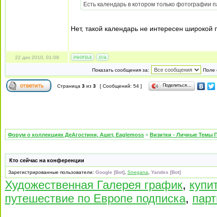
Есть календарь в котором только фотографии п
Нет, такой календарь не интересен широкой 
22 дек 2010, 01:08
Показать сообщения за:
Поле 
Поделиться…
Страница
3
из
3
[ Сообщений: 54 ]
Форум о коллекциях ДеАгостини, Ашет, Eaglemoss
»
Визитки - Личные Темы 
Кто сейчас на конференции
Зарегистрированные пользователи:
Google [Bot]
,
Snegana
,
Yandex [Bot]
Художественная Галерея график
,
купи
путешествие по Европе подписка
,
парт