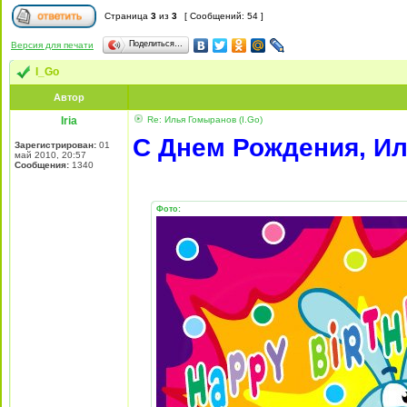
Страница
3
из
3
[ Сообщений: 54 ]
Поделиться…
Версия для печати
I_Go
Автор
Iria
Re: Илья Гомыранов (I.Go)
С Днем Рождения, Ил
Зарегистрирован:
01
май 2010, 20:57
Сообщения:
1340
Фото: