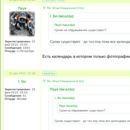
Паук
Re: Илья Гомыранов (I.Go)
I_Go писал(а):
Паук писал(а):
Сроки на обдумывание существуют?
Зарегистрирован:
10
Сроки существуют - до тех пор пока все календа
май 2010, 10:04
Сообщения:
1943
Откуда:
С-Петербург
Есть календарь в котором только фотографии
12 дек 2010, 21:39
I_Go
Re: Илья Гомыранов (I.Go)
Паук писал(а):
Зарегистрирован:
18
фев 2010, 18:03
Сообщения:
61
I_Go писал(а):
Откуда:
Москва
Паук писал(а):
Сроки на обдумывание существуют?
Сроки существуют - до тех пор пока все календари не