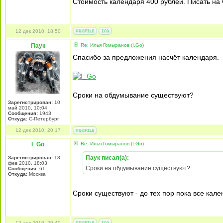
Стоимость календаря 400 рублей. Писать на G
12 дек 2010, 18:50
Паук
Re: Илья Гомыранов (I.Go)
Спасибо за предложения насчёт календаря.
Сроки на обдумывание существуют?
Зарегистрирован:
10
май 2010, 10:04
Сообщения:
1943
Откуда:
С-Петербург
12 дек 2010, 20:17
I_Go
Re: Илья Гомыранов (I.Go)
Паук писал(а):
Зарегистрирован:
18
фев 2010, 18:03
Сроки на обдумывание существуют?
Сообщения:
61
Откуда:
Москва
Сроки существуют - до тех пор пока все кале
12 дек 2010, 20:40