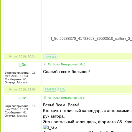
I_Go 50288370_41728658_39503510_gallery_2_176
04 авг 2010, 20:24
I_Go
Re: Илья Гомыранов (I.Go)
Спасибо всем большое!
Зарегистрирован:
18
фев 2010, 18:03
Сообщения:
61
Откуда:
Москва
04 авг 2010, 22:06
I_Go
Re: Илья Гомыранов (I.Go)
Всем! Всем! Всем!
Зарегистрирован:
18
фев 2010, 18:03
Кто хочет отличный календарь с авторскими 
Сообщения:
61
рук автора.
Откуда:
Москва
Это настольный календарь, формата А5. Ка