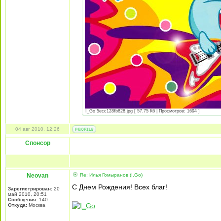
I_Go 5ecc128fb828.jpg [ 57.75 Кб | Просмотров: 1694 ]
04 авг 2010, 12:26
Спонсор
Neovan
Re: Илья Гомыранов (I.Go)
С Днем Рождения! Всех благ!
Зарегистрирован:
20
май 2010, 20:51
Сообщения:
140
Откуда:
Москва