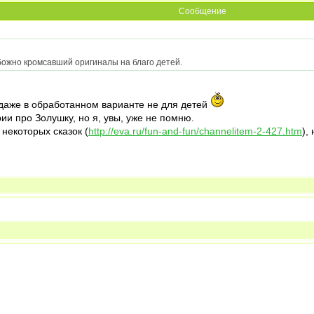
Сообщение
божно кромсавший оригиналы на благо детей.
даже в обработанном варианте не для детей
ии про Золушку, но я, увы, уже не помню.
некоторых сказок (
http://eva.ru/fun-and-fun/channelitem-2-427.htm
),