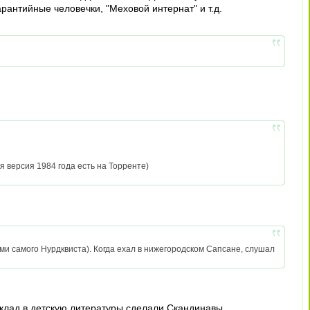
арантийные человечки, "Меховой интернат" и т.д.
я версия 1984 года есть на Торренте)
ами самого Нурдквиста). Когда ехал в нижегородском Сапсане, слушал
вклад в детскую литературы сделали Скандинавы.