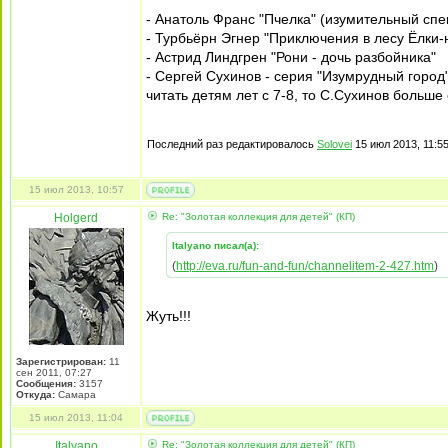
- Анатоль Франс "Пчелка" (изумительный спе
- Турбьёрн Эгнер "Приключения в лесу Ёлки-
- Астрид Линдгрен "Рони - дочь разбойника"
- Сергей Сухинов - серия "Изумрудный город
читать детям лет с 7-8, то С.Сухинов больш
Последний раз редактировалось
Solovei
15 июл 2013, 11:55
15 июл 2013, 10:57
Holgerd
Re: "Золотая коллекция для детей" (КП)
Italyano писал(а):
(
http://eva.ru/fun-and-fun/channelitem-2-427.htm
)
Жуть!!!
Зарегистрирован:
11
сен 2011, 07:27
Сообщения:
3157
Откуда:
Самара
15 июл 2013, 11:04
Italyano
Re: "Золотая коллекция для детей" (КП)