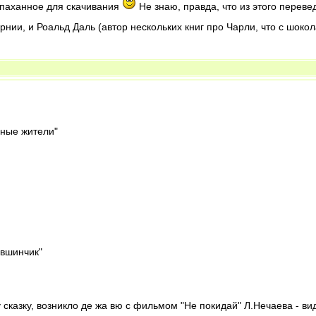
непаханное для скачивания
Не знаю, правда, что из этого переве
ии, и Роальд Даль (автор нескольких книг про Чарли, что с шокол
мные жители"
увшинчик"
эту сказку, возникло де жа вю с фильмом "Не покидай" Л.Нечаева - 