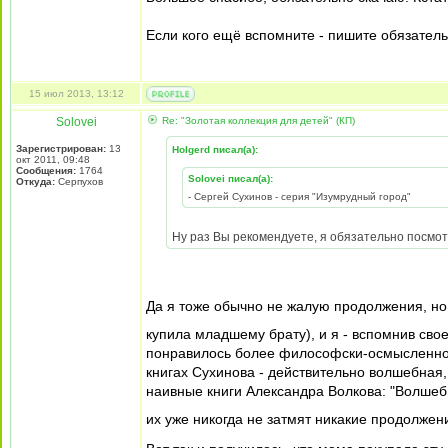
Если кого ещё вспомните - пишите обязатель
15 июл 2013, 13:12
Solovei
Re: "Золотая коллекция для детей" (КП)
Зарегистрирован:
13
Holgerd писал(а):
окт 2011, 09:48
Сообщения:
1764
Solovei писал(а):
Откуда:
Серпухов
- Сергей Сухинов - серия "Изумрудный город"
Ну раз Вы рекомендуете, я обязательно посмо
Да я тоже обычно не жалую продолжения, но 
купила младшему брату), и я - вспомнив свое
понравилось более философски-осмысленное 
книгах Сухинова - действительно волшебная,
наивные книги Александра Волкова: "Волшебн
их уже никогда не затмят никакие продолжен