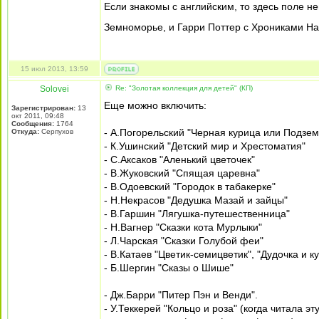
Если знакомы с английским, то здесь поле 
Земноморье, и Гарри Поттер с Хрониками Нарн
15 июл 2013, 13:59
Solovei
Re: "Золотая коллекция для детей" (КП)
Еще можно включить:
Зарегистрирован:
13
окт 2011, 09:48
Сообщения:
1764
- А.Погорельский "Черная курица или Подзе
Откуда:
Серпухов
- К.Ушинский "Детский мир и Хрестоматия"
- С.Аксаков "Аленький цветочек"
- В.Жуковский "Спящая царевна"
- В.Одоевский "Городок в табакерке"
- Н.Некрасов "Дедушка Мазай и зайцы"
- В.Гаршин "Лягушка-путешественница"
- Н.Вагнер "Сказки кота Мурлыки"
- Л.Чарская "Сказки Голубой феи"
- В.Катаев "Цветик-семицветик", "Дудочка и к
- Б.Шергин "Сказы о Шише"
- Дж.Барри "Питер Пэн и Венди".
- У.Теккерей "Кольцо и роза" (когда читала 