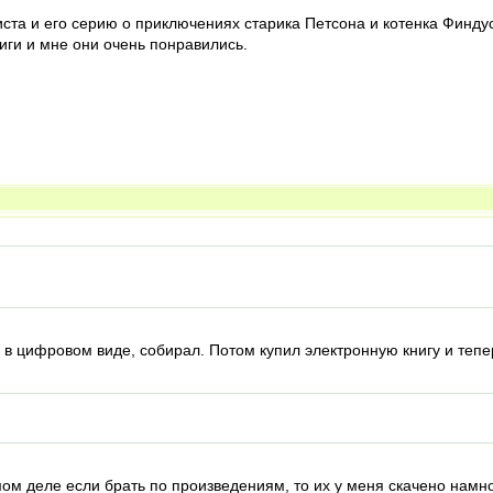
иста и его серию о приключениях старика Петсона и котенка Финдус
иги и мне они очень понравились.
х в цифровом виде, собирал. Потом купил электронную книгу и тепе
мом деле если брать по произведениям, то их у меня скачено намн