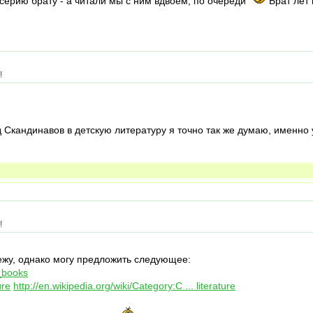
 серию брату - а читали мы с ним вдвоем, по очереди
Брат лет 
!
д Скандинавов в детскую литературу я точно так же думаю, именн
!
лежу, однако могу предложить следующее:
s_books
ure
http://en.wikipedia.org/wiki/Category:C ... literature