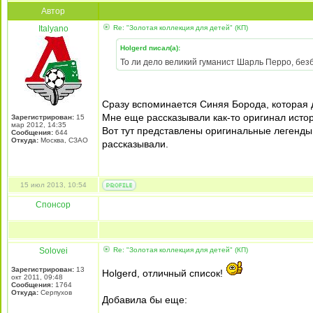
Автор
Italyano
Re: "Золотая коллекция для детей" (КП)
Holgerd писал(а):
То ли дело великий гуманист Шарль Перро, без
Сразу вспоминается Синяя Борода, которая 
Мне еще рассказывали как-то оригинал истор
Зарегистрирован:
15
мар 2012, 14:35
Вот тут представлены оригинальные легенды 
Сообщения:
644
Откуда:
Москва, СЗАО
рассказывали.
15 июл 2013, 10:54
Спонсор
Solovei
Re: "Золотая коллекция для детей" (КП)
Зарегистрирован:
13
Holgerd, отличный список!
окт 2011, 09:48
Сообщения:
1764
Откуда:
Серпухов
Добавила бы еще: