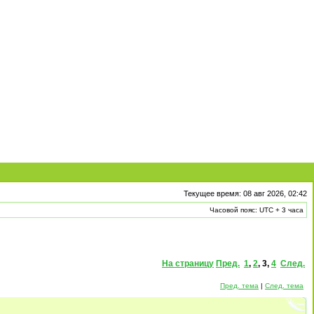
Текущее время: 08 авг 2026, 02:42
Часовой пояс: UTC + 3 часа
На страницу
Пред.
1
,
2
,
3
,
4
След.
Пред. тема
|
След. тема