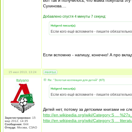
Вот так и получилось, что мама покупала эту
Сухинова....
Добавлено спустя 4 минуты 7 секунд:
Holgerd писал(а):
Если кого ещё вспомните - пишите обязательно
Если вспомню - напишу, конечно! А про вкла
15 июл 2013, 13:24
Italyano
Re: "Золотая коллекция для детей" (КП)
Holgerd писал(а):
Если кого ещё вспомните - пишите обязательно
Детей нет, потому за детскими книгами не с
http://en.wikipedia.org/wiki/Category:S ... %27
Зарегистрирован:
15
http://en.wikipedia.org/wiki/Category:S ... literat
мар 2012, 14:35
Сообщения:
644
Откуда:
Москва, СЗАО