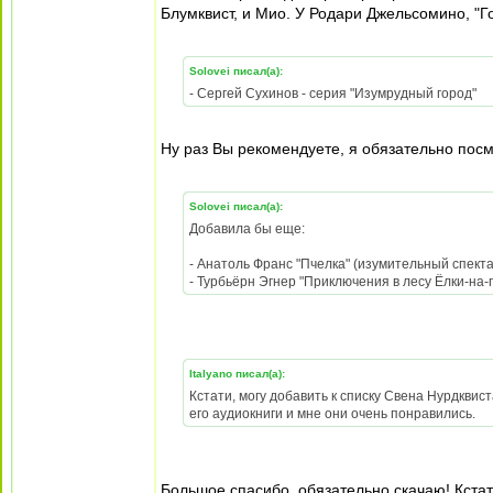
Блумквист, и Мио. У Родари Джельсомино, "Го
Solovei писал(а):
- Сергей Сухинов - серия "Изумрудный город"
Ну раз Вы рекомендуете, я обязательно пос
Solovei писал(а):
Добавила бы еще:
- Анатоль Франс "Пчелка" (изумительный спекта
- Турбьёрн Эгнер "Приключения в лесу Ёлки-на-
Italyano писал(а):
Кстати, могу добавить к списку Свена Нурдквис
его аудиокниги и мне они очень понравились.
Большое спасибо, обязательно скачаю! Кстат