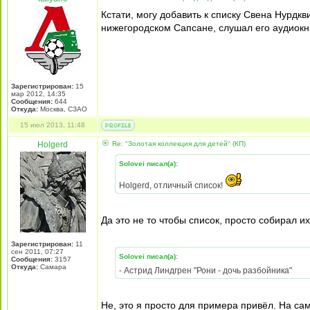
Кстати, могу добавить к списку Свена Нурдкв
нижегородском Сапсане, слушал его аудиокн
Зарегистрирован:
15
мар 2012, 14:35
Сообщения:
644
Откуда:
Москва, СЗАО
15 июл 2013, 11:48
Holgerd
Re: "Золотая коллекция для детей" (КП)
Solovei писал(а):
Holgerd, отличный список!
Да это не то чтобы список, просто собирал и
Зарегистрирован:
11
сен 2011, 07:27
Solovei писал(а):
Сообщения:
3157
Откуда:
Самара
- Астрид Линдгрен "Рони - дочь разбойника"
Не, это я просто для примера привёл. На са