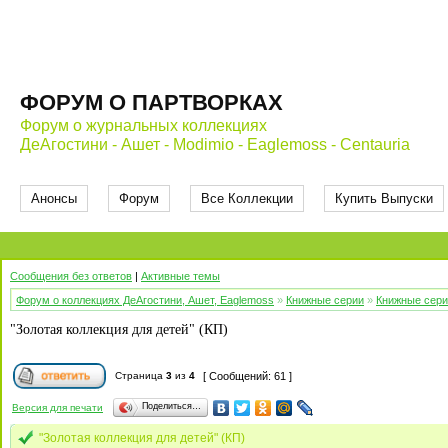
ФОРУМ О ПАРТВОРКАХ
Форум о журнальных коллекциях
ДеАгостини - Ашет - Modimio - Eaglemoss - Centauria
Анонсы
Форум
Все Коллекции
Купить Выпуски
Сообщения без ответов
|
Активные темы
Форум о коллекциях ДеАгостини, Ашет, Eaglemoss
»
Книжные серии
»
Книжные сери
"Золотая коллекция для детей" (КП)
Страница
3
из
4
[ Сообщений: 61 ]
Поделиться…
Версия для печати
"Золотая коллекция для детей" (КП)