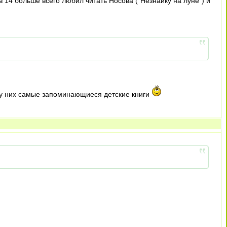
в 14 больше всего любил читать Носова ("Незнайку на луне") и
о у них самые запоминающиеся детские книги