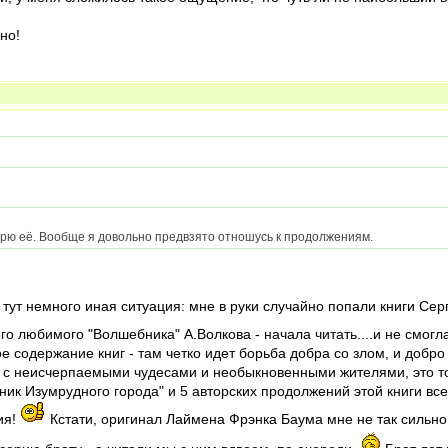
но!
трю её. Вообще я довольно предвзято отношусь к продолжениям.
тут немного иная ситуация: мне в руки случайно попали книги Сер
го любимого "Волшебника" А.Волкова - начала читать....и не смогл
содержание книг - там четко идет борьба добра со злом, и добро
 с неисчерпаемыми чудесами и необыкновенными жителями, это тож
ик Изумрудного города" и 5 авторских продолжений этой книги вс
ия!
Кстати, оригинал Лаймена Фрэнка Баума мне не так сильно