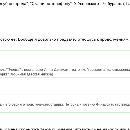
лубая стрела", "Сказки по телефону". У Успенского - Чебурашка, Г
мотрю её. Вообще я довольно предвзято отношусь к продолжениям.
кль "Пчелка" в постановке Инны Данкман -театр им. Моссовета, телевизионна
горке" (любимая детская книжка)
та и его серию о приключениях старика Петсона и котенка Финдуса (с картинк
и, у меня сложилось такое ощущение, что чуть ли не наибольший 