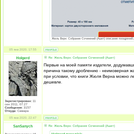
Жюль Верн: Собрание Сочинений (Ашет) описание поощрений.pn
05 янв 2020, 17:55
Holgerd
Re: Жюль Верн: Собрание Сочинений (Ашет)
Первые на моей памяти издатели, додумавши
причина такому дроблению - неимоверная жад
при условии, что книги Жюля Верна можно лег
дешевле.
Зарегистрирован:
11
сен 2011, 07:27
Сообщения:
3157
Откуда:
Самара
05 янв 2020, 22:47
SanSanych
Re: Жюль Верн: Собрание Сочинений (Ашет)