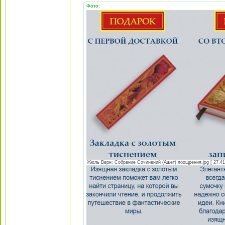
Фото:
Жюль Верн: Собрание Сочинений (Ашет) поощрения.jpg [ 27.41 