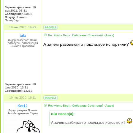
Зарегистрирован:
19
дек 2011, 08:31
Сообщения:
24808
Откуда:
Санкт-
Петербург
10 янв 2020, 16:29
tula
Re: Жюль Верн: Собрание Сочинений (Ашет)
Лидер разделов: Наши
Автобусы, Автолегенды
А зачем разбивка-то пошла,всё испортили?
СССР и Грузовики
Зарегистрирован:
19
фев 2015, 13:31
Сообщения:
13212
10 янв 2020, 19:11
Kot12
Re: Жюль Верн: Собрание Сочинений (Ашет)
Лидер раздела Прочие
Авто-Модельные Серии
tula писал(а):
А зачем разбивка-то пошла,всё испортили?