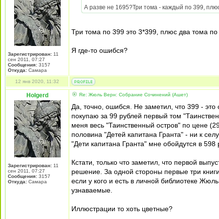
А разве не 1695?Три тома - каждый по 399, плюс 
Три тома по 399 это 3*399, плюс два тома п
Я где-то ошибся?
Зарегистрирован:
11
сен 2011, 07:27
Сообщения:
3157
Откуда:
Самара
12 янв 2020, 11:32
Holgerd
Re: Жюль Верн: Собрание Сочинений (Ашет)
Да, точно, ошибся. Не заметил, что 399 - это
покупаю за 99 рублей первый том "Таинственн
меня весь "Таинственный остров" по цене (29
половина "Детей капитана Гранта" - ни к селу
"Дети капитана Гранта" мне обойдутся в 598 
Кстати, только что заметил, что первой выпу
Зарегистрирован:
11
решение. За одной стороны первые три книг
сен 2011, 07:27
Сообщения:
3157
если у кого и есть в личной библиотеке Жюль
Откуда:
Самара
узнаваемые.
Иллюстрации то хоть цветные?