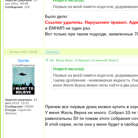
Holgerd писал(а):
Зарегистрирован:
15
сен 2011, 08:06
Первые на моей памяти издатели, додумавшиес
Сообщения:
119
Было дело:
Ссылки удалены. Нарушение правил. Адм
и ЕМНИП не один раз.
Вот только при таком подходе, заявленные 7
06 янв 2020, 08:48
Vycha
Re: Жюль Верн: Собрание Сочинений (Ашет)
СуперМодератор
Holgerd писал(а):
Первые на моей памяти издатели, додумавшиес
такому дроблению - неимоверная жадность. Очен
книги Жюля Верна можно легко найти в два раза
Зарегистрирован:
24
фев 2010, 13:51
Причем все первые дома можно купить в хор
Сообщения:
10830
Откуда:
Саратов-
У меня Жюль Верна не много. Собрал 10-ти 
Энгельс
равносильны 30-ти томам этого собрания со
В этой серии, если она у меня будет в свобо