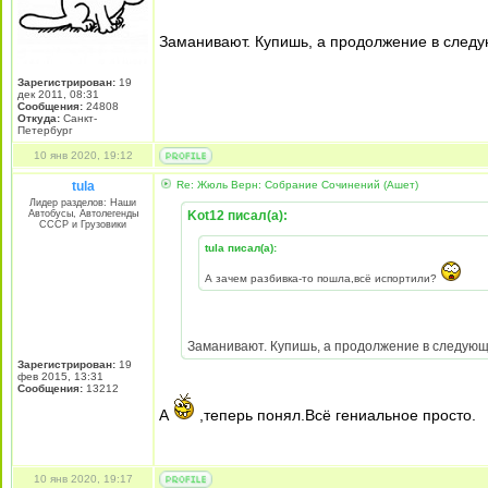
Заманивают. Купишь, а продолжение в след
Зарегистрирован:
19
дек 2011, 08:31
Сообщения:
24808
Откуда:
Санкт-
Петербург
10 янв 2020, 19:12
tula
Re: Жюль Верн: Собрание Сочинений (Ашет)
Лидер разделов: Наши
Автобусы, Автолегенды
Kot12 писал(а):
СССР и Грузовики
tula писал(а):
А зачем разбивка-то пошла,всё испортили?
Заманивают. Купишь, а продолжение в следую
Зарегистрирован:
19
фев 2015, 13:31
Сообщения:
13212
А
,теперь понял.Всё гениальное просто.
10 янв 2020, 19:17