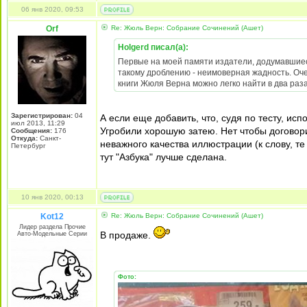
06 янв 2020, 09:53
Orf
Re: Жюль Верн: Собрание Сочинений (Ашет)
Holgerd писал(а):
Первые на моей памяти издатели, додумавшиес
такому дроблению - неимоверная жадность. Очен
книги Жюля Верна можно легко найти в два раза
Зарегистрирован:
04
А если еще добавить, что, судя по тесту, и
июл 2013, 11:29
Угробили хорошую затею. Нет чтобы договор
Сообщения:
176
Откуда:
Санкт-
неважного качества иллюстрации (к слову, те
Петербург
тут "Азбука" лучше сделана.
10 янв 2020, 00:13
Kot12
Re: Жюль Верн: Собрание Сочинений (Ашет)
Лидер раздела Прочие
В продаже.
Авто-Модельные Серии
Фото: