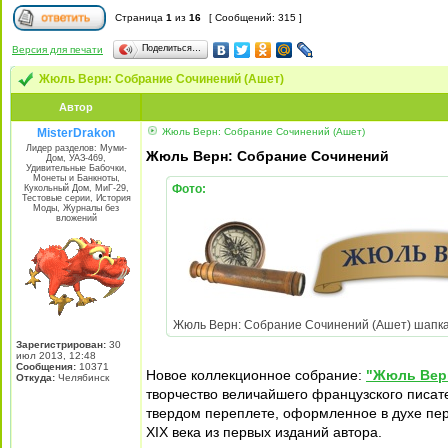
Страница
1
из
16
[ Сообщений: 315 ]
Поделиться…
Версия для печати
Жюль Верн: Собрание Сочинений (Ашет)
Автор
MisterDrakon
Жюль Верн: Собрание Сочинений (Ашет)
Лидер разделов: Муми-
Жюль Верн: Собрание Сочинений
Дом, УАЗ-469,
Удивительные Бабочки,
Монеты и Банкноты,
Фото:
Кукольный Дом, МиГ-29,
Тестовые серии, История
Моды, Журналы без
вложений
Жюль Верн: Собрание Сочинений (Ашет) шапка.jp
Зарегистрирован:
30
июл 2013, 12:48
Сообщения:
10371
Новое коллекционное собрание:
"Жюль Верн
Откуда:
Челябинск
творчество величайшего французского писат
твердом переплете, оформленное в духе пер
XIX века из первых изданий автора.