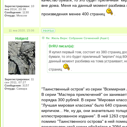
качество бумаги, то это будет приличный "ки
вне дома. Меня на данный момент разбивка н
Зарегистрирован:
10
янв 2014, 20:36
Сообщения:
1130
произведения менее 400 страниц
.
Откуда:
Moscow
11 янв 2020, 15:06
Holgerd
Re: Жюль Верн: Собрание Сочинений (Ашет)
DrRU писал(а):
Я купил первый том, состоит из 380 страниц д
бумаги, то это будет приличный "кирпич" под 8
данный момент разбивка на тома устраивает, но
страниц
.
Зарегистрирован:
11
сен 2011, 07:27
Сообщения:
3157
"Таинственный остров" из серии "Всемирная 
Откуда:
Самара
В серии "Мастера приключений" он занимает 
порядка 300 рублей. В серии "Мировая класси
"Лучшая мировая классика" было 640 страниц.
кирпичом... Не, ну да, они значительно толщ
иллюстрированное издание". В ней 1263 стра
помимо "Таинственного острова" в ней помеща
покупателям этой серии обойдётся в 2094 ру