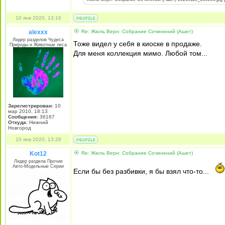
10 янв 2020, 13:16
alexxx
Re: Жюль Верн: Собрание Сочинений (Ашет)
Лидер разделов Чудеса
Тоже видел у себя в киоске в продаже.
Природы и Животные леса
Для меня коллекция мимо. Любой том...
Зарегистрирован:
10
мар 2010, 18:13
Сообщения:
36167
Откуда:
Нижний
Новгород
10 янв 2020, 13:28
Kot12
Re: Жюль Верн: Собрание Сочинений (Ашет)
Лидер раздела Прочие
Авто-Модельные Серии
Если бы без разбивки, я бы взял что-то...