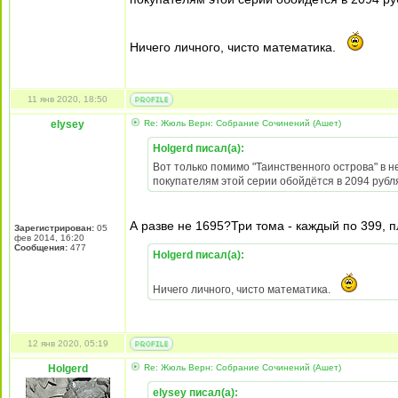
Ничего личного, чисто математика.
11 янв 2020, 18:50
elysey
Re: Жюль Верн: Собрание Сочинений (Ашет)
Holgerd писал(а):
Вот только помимо "Таинственного острова" в не
покупателям этой серии обойдётся в 2094 рубля
А разве не 1695?Три тома - каждый по 399, пл
Зарегистрирован:
05
фев 2014, 16:20
Сообщения:
477
Holgerd писал(а):
Ничего личного, чисто математика.
12 янв 2020, 05:19
Holgerd
Re: Жюль Верн: Собрание Сочинений (Ашет)
elysey писал(а):