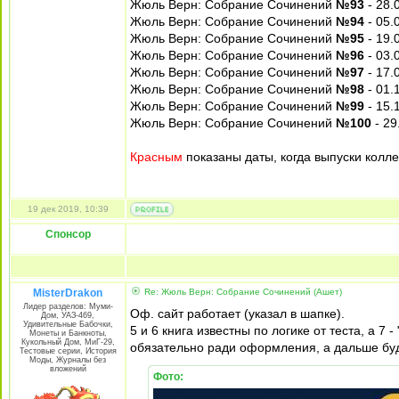
Жюль Верн: Собрание Сочинений
№93
- 28.
Жюль Верн: Собрание Сочинений
№94
- 05.
Жюль Верн: Собрание Сочинений
№95
- 19.
Жюль Верн: Собрание Сочинений
№96
- 03.
Жюль Верн: Собрание Сочинений
№97
- 17.
Жюль Верн: Собрание Сочинений
№98
- 01.
Жюль Верн: Собрание Сочинений
№99
- 15.
Жюль Верн: Собрание Сочинений
№100
- 29
Красным
показаны даты, когда выпуски колле
19 дек 2019, 10:39
Спонсор
MisterDrakon
Re: Жюль Верн: Собрание Сочинений (Ашет)
Лидер разделов: Муми-
Оф. сайт работает (указал в шапке).
Дом, УАЗ-469,
Удивительные Бабочки,
5 и 6 книга известны по логике от теста, а 7
Монеты и Банкноты,
Кукольный Дом, МиГ-29,
обязательно ради оформления, а дальше буду
Тестовые серии, История
Моды, Журналы без
вложений
Фото: