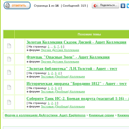
Поделиться…
Страница
1
из
16
[ Сообщений: 315 ]
Похожие темы
Золотая Коллекция Сказок Дисней - Ашет Коллекция
[ На страницу:
1
...
6
,
7
,
8
]
в форуме
Прочие Детские Коллекции
Флоупак "Опасные Змеи" - Ашет Коллекция
в форуме
Прочие Детские Коллекции
"Золотая библиотека" Л.Н.Толстой - Ашет - тест
[ На страницу:
1
,
2
,
3
,
4
]
в форуме
Тестовые (Пробные) Коллекции
Историческая диорама "Бородино 1812" - Ашет - тест
[ На страницу:
1
,
2
,
3
,
4
]
в форуме
Тестовые (Пробные) Коллекции
Соберите Танк ИС-2. Боевая подруга (масштаб 1:16) - 
[ На страницу:
1
,
2
,
3
]
в форуме
Тестовые (Пробные) Коллекции
Форум о коллекциях ДеАгостини, Ашет, Eaglemoss
»
Книжные серии
»
Книжн