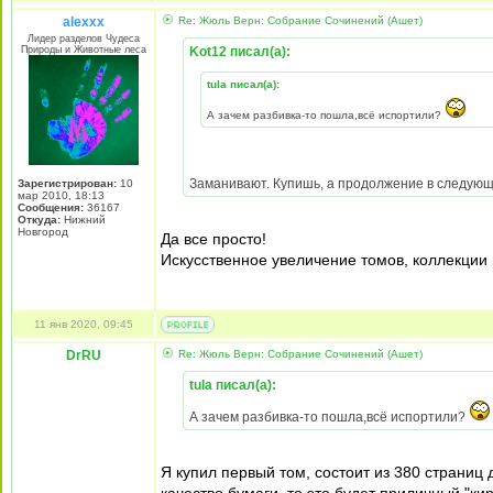
alexxx
Re: Жюль Верн: Собрание Сочинений (Ашет)
Лидер разделов Чудеса
Природы и Животные леса
Kot12 писал(а):
tula писал(а):
А зачем разбивка-то пошла,всё испортили?
Заманивают. Купишь, а продолжение в следую
Зарегистрирован:
10
мар 2010, 18:13
Сообщения:
36167
Откуда:
Нижний
Новгород
Да все просто!
Искусственное увеличение томов, коллекции 
11 янв 2020, 09:45
DrRU
Re: Жюль Верн: Собрание Сочинений (Ашет)
tula писал(а):
А зачем разбивка-то пошла,всё испортили?
Я купил первый том, состоит из 380 страниц