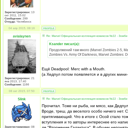
Зарегистрирован:
13
окт 2011, 15:02
Сообщения:
299
Откуда:
Челябинск
04 апр 2015, 08:16
avialaynen
Re: Marvel Официальная коллекция комиксов №22 - Зомби 
Ksander писал(а):
Продолжений там много (Marvel Zombies 2-5, Mar
Zombies Vs. Army Of Darkness, Marvel Zombies: 
Ещё Deadpool: Merc with a Mouth.
(а Хедпул потом появляется и в других мини
Зарегистрирован:
21
янв 2013, 17:40
Сообщения:
1166
08 окт 2015, 07:50
Slink
Re: Marvel Официальная коллекция комиксов №22 - Зомби 
Прочитал. Тоже ни рыба, ни мясо, как Дедпул
Вроде, треш, да веселого особо ничего нет. 
притягивающий. Что в итоге с Осой стало то
вступления и то авторы интереснее его напис
Зарегистрирован:
08
ля "Вторжение Галактуса". В общем непонятн