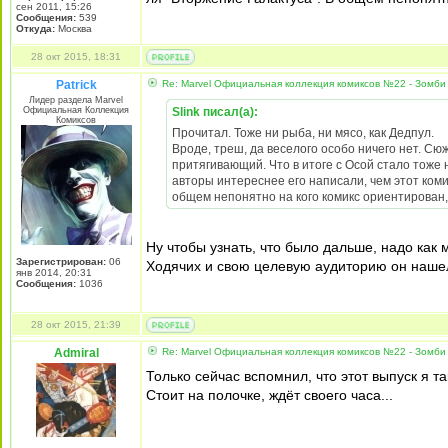
сен 2011, 15:26
Сообщения:
539
Откуда:
Москва
28 окт 2015, 18:31
Patrick
Re: Marvel Официальная коллекция комиксов №22 - Зомби 
Лидер раздела Marvel
Официальная Коллекция
Slink писал(а):
Комиксов
Прочитал. Тоже ни рыба, ни мясо, как Дедпул.
Вроде, треш, да веселого особо ничего нет. Сюж
притягивающий. Что в итоге с Осой стало тоже 
авторы интереснее его написали, чем этот коми
общем непонятно на кого комикс ориентирован,
Ну чтобы узнать, что было дальше, надо как
Зарегистрирован:
06
Ходячих и свою целевую аудиторию он наше
янв 2014, 20:31
Сообщения:
1036
28 окт 2015, 21:39
Admiral
Re: Marvel Официальная коллекция комиксов №22 - Зомби 
Только сейчас вспомнил, что этот выпуск я так
Стоит на полочке, ждёт своего часа...