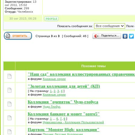
Зарегистрирован:
13
окт 2011, 15:02
Сообщения:
299
Откуда:
Челябинск
30 окт 2015, 06:28
Показать сообщения за:
Поле 
Поделиться…
Страница
3
из
3
[ Сообщений: 46 ]
Похожие темы
"Наш сад" коллекция иллюстрированных справочник
в форуме
Книжные серии
"Золотая коллекция для детей" (КП)
[ На страницу:
1
,
2
,
3
,
4
]
в форуме
Книжные серии
Коллекция "очепяток" Чудо-глобуса
в форуме
Чудо Глобус
Коллекция банкнот и монет "ozero5"
[ На страницу:
1
...
6
,
7
,
8
]
в форуме
Нумизматика - Коллекции Пользователей
Партвок "Monster High: коллекция"
в форуме
Прочие Детские Коллекции