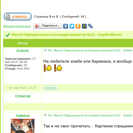
Страница
3
из
3
[ Сообщений: 46 ]
Поделиться…
Версия для печати
Marvel Официальная коллекция комиксов №22 - Зомби Marvel
Автор
Asterix
Re: Marvel Официальная коллекция комиксов №22 - Зомби 
Зарегистрирован:
27
На любителя зомби или Киркмана, я вообще з
янв 2015, 09:46
Сообщения:
29
Откуда:
from Shir
02 апр 2015, 16:33
Спонсор
Admiral
Re: Marvel Официальная коллекция комиксов №22 - Зомби 
Так и не смог прочитать... Картинки страшнен