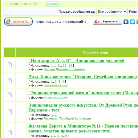
06 авг 2018, 19:16
Показать сообщения за:
Поле 
Поделиться…
Страница
1
из
1
[ Сообщений: 3 ]
Похожие темы
"Наш мир от А до Я" - Энциклопедия для детей
[ На страницу:
1
...
11
,
12
,
13
]
в форуме
Прочие Детские Коллекции
Лиза. Книжная серия "История. Семейная энциклопе
[ На страницу:
1
,
2
,
3
,
4
]
в форуме
Книжные серии
"Энциклопедия дачной жизни" книжная серия (Моя пр
в форуме
Книжные серии
Энциклопедия русского искусства. От Древней Руси до
Eaglemoss - тест
[ На страницу:
1
,
2
]
в форуме
Тестовые (Пробные) Коллекции
Железная Дорога в Миниатюре №11 - Первая половин
вагона, участок прямого рельсового пути
[ На страницу:
1
...
7
,
8
,
9
]