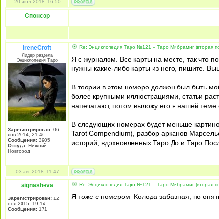
20 июл 2018, 16:50
Спонсор
IreneCroft
Re: Энциклопедия Таро №121 – Таро Мибрамиг (вторая пол
Лидер раздела
Я с журналом. Все карты на месте, так что 
Энциклопедия Таро
нужны какие-либо карты из него, пишите. Выш
В теории в этом номере должен был быть мой
более крупными иллюстрациями, статьи растя
напечатают, потом выложу его в нашей теме 
В следующих номерах будет меньше картинок 
Зарегистрирован:
06
Tarot Compendium), разбор арканов Марсельс
янв 2014, 21:46
Сообщения:
3905
историй, вдохновленных Таро До и Таро Пос
Откуда:
Нижний
Новгород
03 авг 2018, 11:47
aignasheva
Re: Энциклопедия Таро №121 – Таро Мибрамиг (вторая пол
Я тоже с номером. Колода забавная, но опят
Зарегистрирован:
12
ноя 2015, 19:14
Сообщения:
171