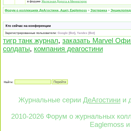
в форуме
Железная Дорога в Миниатюре
Форум о коллекциях ДеАгостини, Ашет, Eaglemoss
»
Эзотерика
»
Энциклопед
Кто сейчас на конференции
Зарегистрированные пользователи:
Google [Bot]
,
Yandex [Bot]
тигр танк журнал
,
заказать Marvel Оф
солдаты
,
компания деагостини
Найти:
Журнальные серии
ДеАгостини
и 
2010-2026 Форум о журнальных колле
Eaglemoss и