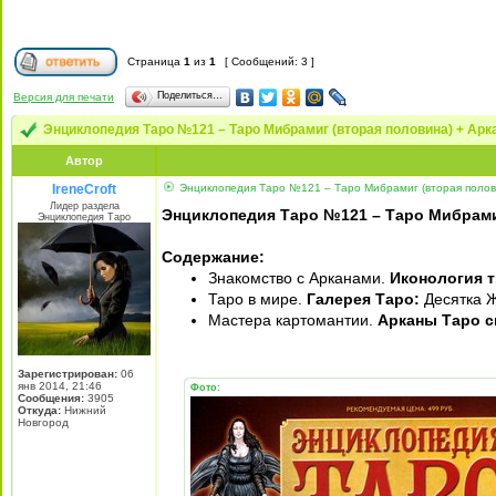
Страница
1
из
1
[ Сообщений: 3 ]
Поделиться…
Версия для печати
Энциклопедия Таро №121 – Таро Мибрамиг (вторая половина) + Арка
Автор
IreneCroft
Энциклопедия Таро №121 – Таро Мибрамиг (вторая половин
Лидер раздела
Энциклопедия Таро №121 – Таро Мибрамиг 
Энциклопедия Таро
Содержание:
Знакомство с Арканами.
Иконология 
Таро в мире.
Галерея Таро:
Десятка Ж
Мастера картомантии.
Арканы Таро с
Зарегистрирован:
06
янв 2014, 21:46
Фото:
Сообщения:
3905
Откуда:
Нижний
Новгород