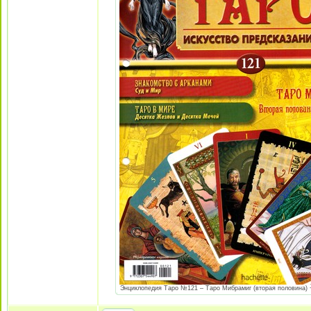
Энциклопедия Таро №121 – Таро Мибрамиг (вторая половина) + А