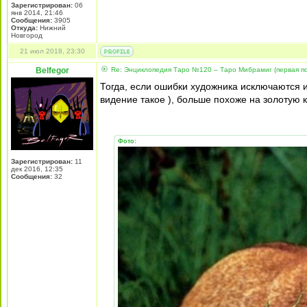
Зарегистрирован:
06
янв 2014, 21:46
Сообщения:
3905
Откуда:
Нижний
Новгород
21 июл 2018, 23:30
Belfegor
Re: Энциклопедия Таро №120 – Таро Мибрамиг (первая по
Тогда, если ошибки художника исключаются и х
видение такое ), больше похоже на золотую к
Фото:
Зарегистрирован:
11
дек 2016, 12:35
Сообщения:
32