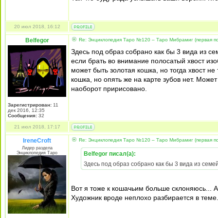
20 июл 2018, 16:12
Belfegor
Re: Энциклопедия Таро №120 – Таро Мибрамиг (первая по
Здесь под образ собрано как бы 3 вида из се
если брать во внимание полосатый хвост изобр
может быть золотая кошка, но тогда хвост н
кошка, но опять же на карте зубов нет. Мож
наоборот пририсовано.
Зарегистрирован:
11
дек 2016, 12:35
Сообщения:
32
21 июл 2018, 17:17
IreneCroft
Re: Энциклопедия Таро №120 – Таро Мибрамиг (первая по
Лидер раздела
Энциклопедия Таро
Belfegor писал(а):
Здесь под образ собрано как бы 3 вида из семе
Вот я тоже к кошачьим больше склоняюсь... А 
Художник вроде неплохо разбирается в теме