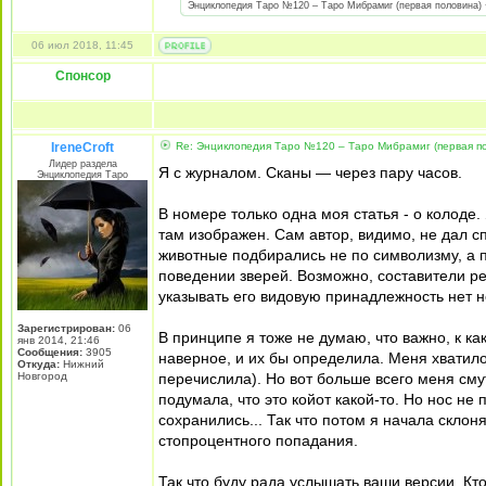
Энциклопедия Таро №120 – Таро Мибрамиг (первая половина) + 
06 июл 2018, 11:45
Спонсор
IreneCroft
Re: Энциклопедия Таро №120 – Таро Мибрамиг (первая по
Лидер раздела
Я с журналом. Сканы — через пару часов.
Энциклопедия Таро
В номере только одна моя статья - о колоде.
там изображен. Сам автор, видимо, не дал сп
животные подбирались не по символизму, а п
поведении зверей. Возможно, составители реш
указывать его видовую принадлежность нет н
Зарегистрирован:
06
В принципе я тоже не думаю, что важно, к ка
янв 2014, 21:46
Сообщения:
3905
наверное, и их бы определила. Меня хватило 
Откуда:
Нижний
Новгород
перечислила). Но вот больше всего меня сму
подумала, что это койот какой-то. Но нос не
сохранились... Так что потом я начала склон
стопроцентного попадания.
Так что буду рада услышать ваши версии. Кт