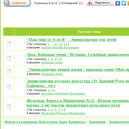
Поделиться…
Страница
1
из
1
[ Сообщений: 6 ]
Похожие темы
"Наш мир от А до Я" - Энциклопедия для детей
[ На страницу:
1
...
11
,
12
,
13
]
в форуме
Прочие Детские Коллекции
Лиза. Книжная серия "История. Семейная энциклопе
[ На страницу:
1
,
2
,
3
,
4
]
в форуме
Книжные серии
"Энциклопедия дачной жизни" книжная серия (Моя пр
в форуме
Книжные серии
Энциклопедия русского искусства. От Древней Руси до
Eaglemoss - тест
[ На страницу:
1
,
2
]
в форуме
Тестовые (Пробные) Коллекции
Железная Дорога в Миниатюре №12 - Вторая половина
вагона, 2-ой участок поворотного рельсового пути
[ На страницу:
1
,
2
,
3
,
4
,
5
]
в форуме
Железная Дорога в Миниатюре
Форум о коллекциях ДеАгостини, Ашет, Eaglemoss
»
Эзотерика
»
Энциклопед