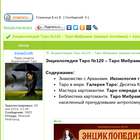
Страница
1
из
1
[ Сообщений: 6 ]
Поделиться…
Версия для печати
Энциклопедия Таро №120 – Таро Мибрамиг (первая половина) + Арк
Автор
IreneCroft
Энциклопедия Таро №120 – Таро Мибрамиг (первая полови
Лидер раздела
Энциклопедия Таро №120 – Таро Мибрамиг
Энциклопедия Таро
Содержание:
Знакомство с Арканами.
Иконология 
Таро в мире.
Галерея Таро:
Десятка К
Мастера картомантии.
Таро спереди 
Библиотека картоманта.
Таро Мибрам
населенный причудливыми антропомо
Зарегистрирован:
06
янв 2014, 21:46
Сообщения:
3905
Откуда:
Нижний
Новгород
Фото: