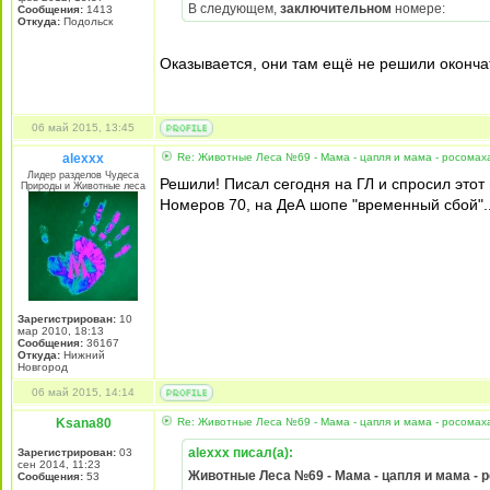
В следующем,
заключительном
номере:
Сообщения:
1413
Откуда:
Подольск
Оказывается, они там ещё не решили оконча
06 май 2015, 13:45
alexxx
Re: Животные Леса №69 - Мама - цапля и мама - росомах
Лидер разделов Чудеса
Решили! Писал сегодня на ГЛ и спросил этот 
Природы и Животные леса
Номеров 70, на ДеА шопе "временный сбой"..
Зарегистрирован:
10
мар 2010, 18:13
Сообщения:
36167
Откуда:
Нижний
Новгород
06 май 2015, 14:14
Ksana80
Re: Животные Леса №69 - Мама - цапля и мама - росомах
alexxx писал(а):
Зарегистрирован:
03
сен 2014, 11:23
Животные Леса №69 - Мама - цапля и мама - 
Сообщения:
53