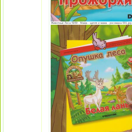
Животные Леса №69 - Мама - цапля и мама - росомаха 001.jpg [