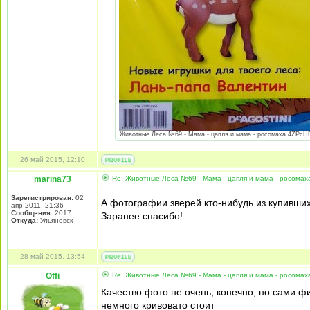
Животные Леса №69 - Мама - цапля и мама - росомаха 4ZPcHEsx
26 май 2015, 12:10
marina73
Re: Животные Леса №69 - Мама - цапля и мама - росомах
Зарегистрирован:
02
А фотографии зверей кто-нибудь из купивши
апр 2011, 21:36
Сообщения:
2017
Заранее спасибо!
Откуда:
Ульяновск
28 май 2015, 13:54
Offi
Re: Животные Леса №69 - Мама - цапля и мама - росомах
Качество фото не очень, конечно, но сами фи
немного кривовато стоит