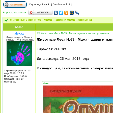
Страница
1
из
1
[ Сообщений: 8 ]
Поделиться…
Версия для печати
Животные Леса №69 - Мама - цапля и мама - росомаха
Автор
alexxx
Животные Леса №69 - Мама - цапля и мама - росомаха
Лидер разделов Чудеса
Животные Леса №69 - Мама - цапля и мам
Природы и Животные леса
Тираж: 58 300 экз.
Дата выхода: 26 мая 2015 года
В следующем, заключительном номере: папа
Зарегистрирован:
10
мар 2010, 18:13
Сообщения:
36167
Откуда:
Нижний
Новгород
Фото: