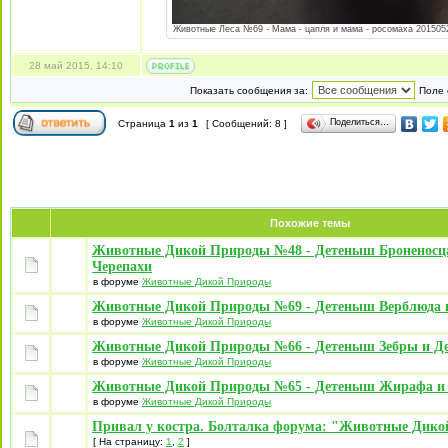
Животные Леса №69 - Мама - цапля и мама - росомаха 20150528
28 май 2015, 14:10
Показать сообщения за:
Поле 
Поделиться…
Страница
1
из
1
[ Сообщений: 8 ]
Похожие темы
Животные Дикой Природы №48 - Детеныш Броненосц
Черепахи
в форуме
Животные Дикой Природы
Животные Дикой Природы №69 - Детеныш Верблюда 
в форуме
Животные Дикой Природы
Животные Дикой Природы №66 - Детеныш Зебры и Д
в форуме
Животные Дикой Природы
Животные Дикой Природы №65 - Детеныш Жирафа и
в форуме
Животные Дикой Природы
Привал у костра. Болталка форума: "Животные Дик
[ На страницу:
1
,
2
]