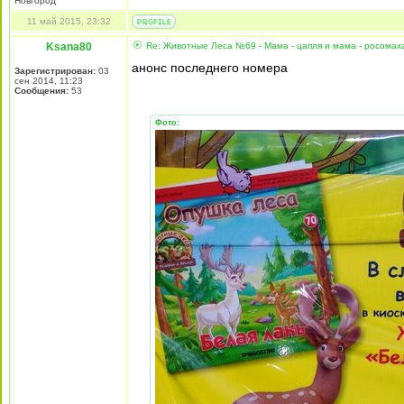
Новгород
11 май 2015, 23:32
Ksana80
Re: Животные Леса №69 - Мама - цапля и мама - росомах
анонс последнего номера
Зарегистрирован:
03
сен 2014, 11:23
Сообщения:
53
Фото: