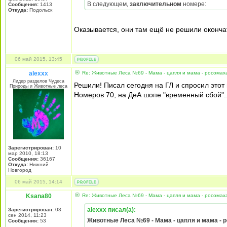
В следующем,
заключительном
номере:
Сообщения:
1413
Откуда:
Подольск
Оказывается, они там ещё не решили оконча
06 май 2015, 13:45
alexxx
Re: Животные Леса №69 - Мама - цапля и мама - росомах
Лидер разделов Чудеса
Решили! Писал сегодня на ГЛ и спросил этот 
Природы и Животные леса
Номеров 70, на ДеА шопе "временный сбой"..
Зарегистрирован:
10
мар 2010, 18:13
Сообщения:
36167
Откуда:
Нижний
Новгород
06 май 2015, 14:14
Ksana80
Re: Животные Леса №69 - Мама - цапля и мама - росомах
alexxx писал(а):
Зарегистрирован:
03
сен 2014, 11:23
Животные Леса №69 - Мама - цапля и мама - 
Сообщения:
53