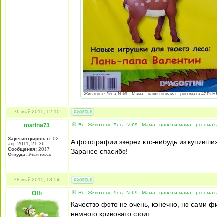
Животные Леса №69 - Мама - цапля и мама - росомаха 4ZPcHEsx
26 май 2015, 12:10
marina73
Re: Животные Леса №69 - Мама - цапля и мама - росомах
Зарегистрирован:
02
А фотографии зверей кто-нибудь из купивши
апр 2011, 21:36
Сообщения:
2017
Заранее спасибо!
Откуда:
Ульяновск
28 май 2015, 13:54
Offi
Re: Животные Леса №69 - Мама - цапля и мама - росомах
Качество фото не очень, конечно, но сами фи
немного кривовато стоит