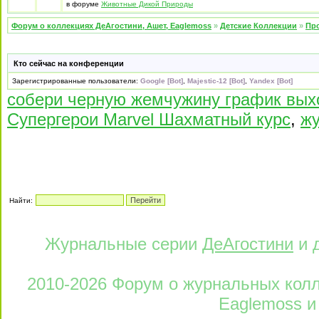
в форуме
Животные Дикой Природы
Форум о коллекциях ДеАгостини, Ашет, Eaglemoss
»
Детские Коллекции
»
Про
Кто сейчас на конференции
Зарегистрированные пользователи:
Google [Bot]
,
Majestic-12 [Bot]
,
Yandex [Bot]
собери черную жемчужину график вых
Супергерои Marvel Шахматный курс
,
жу
Найти:
Журнальные серии
ДеАгостини
и 
2010-2026 Форум о журнальных колле
Eaglemoss и