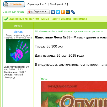
Страница
1
из
1
[ Сообщений: 8 ]
Поделиться…
Версия для печати
Животные Леса №69 - Мама - цапля и мама - росомаха
Автор
alexxx
Животные Леса №69 - Мама - цапля и мама - росомаха
Лидер разделов Чудеса
Животные Леса №69 - Мама - цапля и мам
Природы и Животные леса
Тираж: 58 300 экз.
Дата выхода: 26 мая 2015 года
В следующем, заключительном номере: папа
Зарегистрирован:
10
мар 2010, 18:13
Сообщения:
36167
Откуда:
Нижний
Новгород
Фото: