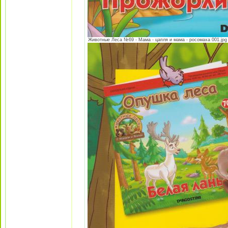
Животные Леса №69 - Мама - цапля и мама - росомаха 001.jpg [