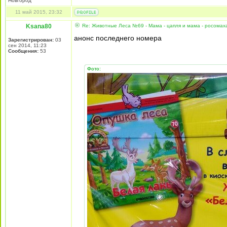
Новгород
11 май 2015, 23:32
Ksana80
Re: Животные Леса №69 - Мама - цапля и мама - росомах
анонс последнего номера
Зарегистрирован:
03
сен 2014, 11:23
Сообщения:
53
Фото: