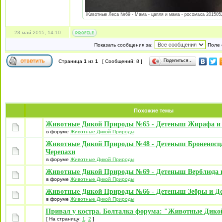
Животные Леса №69 - Мама - цапля и мама - росомаха 20150528
28 май 2015, 14:10
Показать сообщения за:
Поле 
Поделиться…
Страница
1
из
1
[ Сообщений: 8 ]
Похожие темы
Животные Дикой Природы №65 - Детеныш Жирафа и
в форуме
Животные Дикой Природы
Животные Дикой Природы №48 - Детеныш Броненосц
Черепахи
в форуме
Животные Дикой Природы
Животные Дикой Природы №69 - Детеныш Верблюда 
в форуме
Животные Дикой Природы
Животные Дикой Природы №66 - Детеныш Зебры и Д
в форуме
Животные Дикой Природы
Привал у костра. Болталка форума: "Животные Дик
[ На страницу:
1
,
2
]