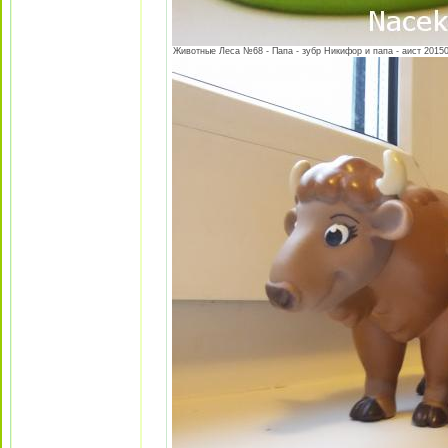
Животные Леса №68 - Папа - зубр Никифор и папа - аист 201505