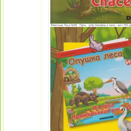
Животные Леса №68 - Папа - зубр Никифор и папа - аист 001.jpg