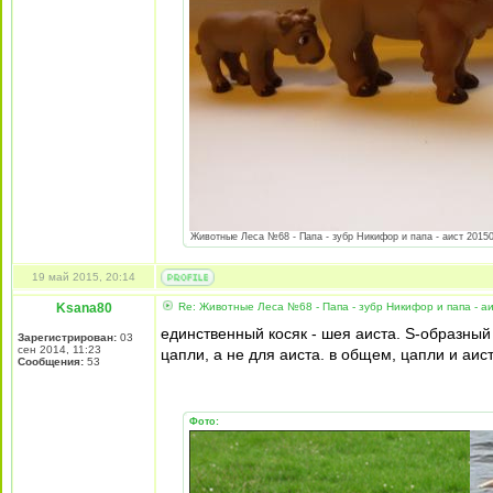
Животные Леса №68 - Папа - зубр Никифор и папа - аист 201505
19 май 2015, 20:14
Ksana80
Re: Животные Леса №68 - Папа - зубр Никифор и папа - а
единственный косяк - шея аиста. S-образный 
Зарегистрирован:
03
сен 2014, 11:23
цапли, а не для аиста. в общем, цапли и аи
Сообщения:
53
Фото: