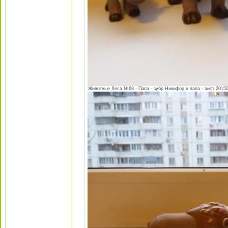
Животные Леса №68 - Папа - зубр Никифор и папа - аист 201505