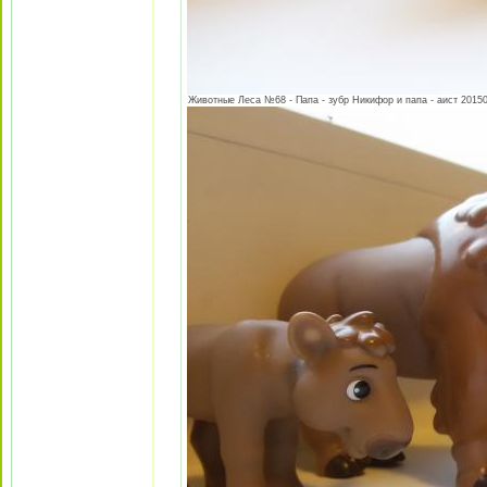
Животные Леса №68 - Папа - зубр Никифор и папа - аист 201505