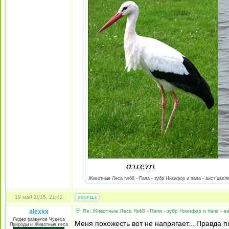
Животные Леса №68 - Папа - зубр Никифор и папа - аист цапля-а
19 май 2015, 21:42
alexxx
Re: Животные Леса №68 - Папа - зубр Никифор и папа - а
Лидер разделов Чудеса
Меня похожесть вот не напрягает... Правда по
Природы и Животные леса