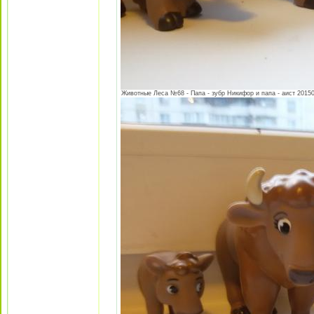
Животные Леса №68 - Папа - зубр Никифор и папа - аист 201505