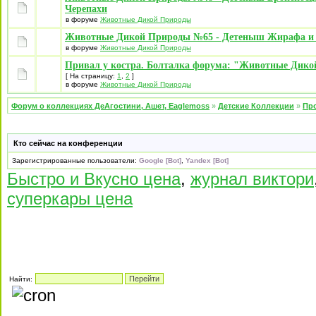
Черепахи
в форуме
Животные Дикой Природы
Животные Дикой Природы №65 - Детеныш Жирафа и
в форуме
Животные Дикой Природы
Привал у костра. Болталка форума: "Животные Дик
[ На страницу:
1
,
2
]
в форуме
Животные Дикой Природы
Форум о коллекциях ДеАгостини, Ашет, Eaglemoss
»
Детские Коллекции
»
Про
Кто сейчас на конференции
Зарегистрированные пользователи:
Google [Bot]
,
Yandex [Bot]
Быстро и Вкусно цена
,
журнал виктори
суперкары цена
Найти: