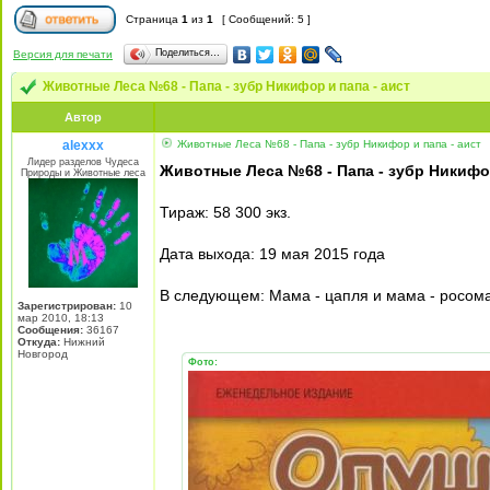
Страница
1
из
1
[ Сообщений: 5 ]
Поделиться…
Версия для печати
Животные Леса №68 - Папа - зубр Никифор и папа - аист
Автор
alexxx
Животные Леса №68 - Папа - зубр Никифор и папа - аист
Лидер разделов Чудеса
Животные Леса №68 - Папа - зубр Никифор
Природы и Животные леса
Тираж: 58 300 экз.
Дата выхода: 19 мая 2015 года
В следующем: Мама - цапля и мама - росом
Зарегистрирован:
10
мар 2010, 18:13
Сообщения:
36167
Откуда:
Нижний
Новгород
Фото: