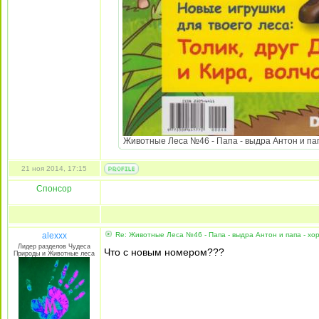
Животные Леса №46 - Папа - выдра Антон и папа 
21 ноя 2014, 17:15
Спонсор
alexxx
Re: Животные Леса №46 - Папа - выдра Антон и папа - хо
Лидер разделов Чудеса
Что с новым номером???
Природы и Животные леса