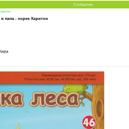
Сообщение
Харитон
и папа - хорек Харитон
 Кира