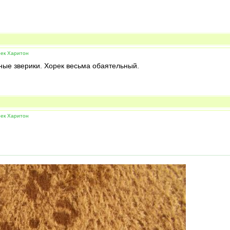
рек Харитон
ые зверики. Хорек весьма обаятельный.
рек Харитон