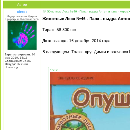
Автор
alexxx
Животные Леса №46 - Папа - выдра Антон и папа - хорек 
Лидер разделов Чудеса
Животные Леса №46 - Папа - выдра Антон 
Природы и Животные леса
Тираж: 58 300 экз.
Дата выхода- 16 декабря 2014 года
В следующем: Толик, друг Димки и волчонок
Зарегистрирован:
10
мар 2010, 18:13
Сообщения:
36167
Откуда:
Нижний
Новгород
Фото: