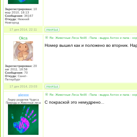
Зарегистрирован:
10
мар 2010, 18:13
Сообщения:
36167
Откуда:
Нижний
Новгород
17 дек 2014, 22:11
Okca
Re: Животные Леса №46 - Папа - выдра Антон и папа - хо
Номер вышел как и положено во вторник. Нар
Зарегистрирован:
20
авг 2011, 18:58
Сообщения:
70
Откуда:
Санкт-
Петербург
17 дек 2014, 23:03
alexxx
Re: Животные Леса №46 - Папа - выдра Антон и папа - хо
Лидер разделов Чудеса
С покраской это немудрено...
Природы и Животные леса