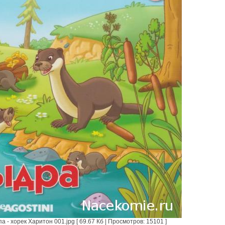
- хорек Харитон 001.jpg [ 69.67 Кб | Просмотров: 15101 ]