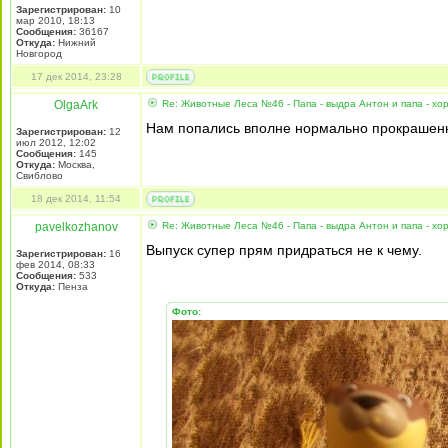
Зарегистрирован:
10
мар 2010, 18:13
Сообщения:
36167
Откуда:
Нижний
Новгород
17 дек 2014, 23:28
OlgaArk
Re: Животные Леса №46 - Папа - выдра Антон и папа - хо
Нам попались вполне нормально прокрашенн
Зарегистрирован:
12
июл 2012, 12:02
Сообщения:
145
Откуда:
Москва,
Свиблово
18 дек 2014, 11:54
pavelkozhanov
Re: Животные Леса №46 - Папа - выдра Антон и папа - хо
Выпуск супер прям придраться не к чему.
Зарегистрирован:
16
фев 2014, 08:33
Сообщения:
533
Откуда:
Пенза
Фото: