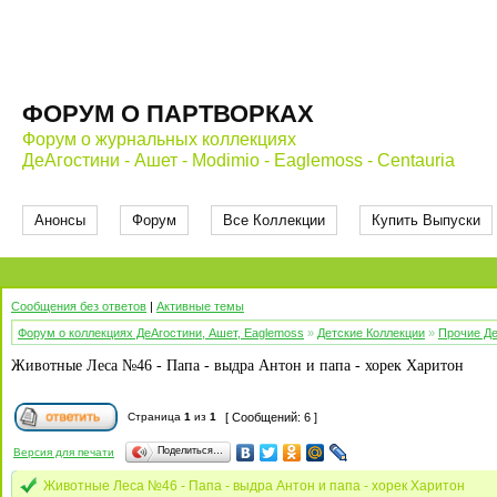
ФОРУМ О ПАРТВОРКАХ
Форум о журнальных коллекциях
ДеАгостини - Ашет - Modimio - Eaglemoss - Centauria
Анонсы
Форум
Все Коллекции
Купить Выпуски
Сообщения без ответов
|
Активные темы
Форум о коллекциях ДеАгостини, Ашет, Eaglemoss
»
Детские Коллекции
»
Прочие Де
Животные Леса №46 - Папа - выдра Антон и папа - хорек Харитон
Страница
1
из
1
[ Сообщений: 6 ]
Поделиться…
Версия для печати
Животные Леса №46 - Папа - выдра Антон и папа - хорек Харитон