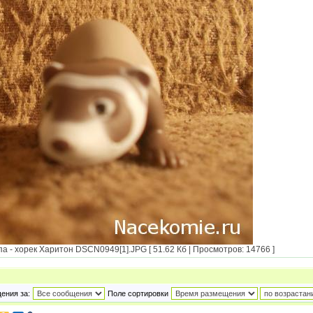
 - хорек Харитон DSCN0949[1].JPG [ 51.62 Кб | Просмотров: 14766 ]
ения за:
Поле сортировки