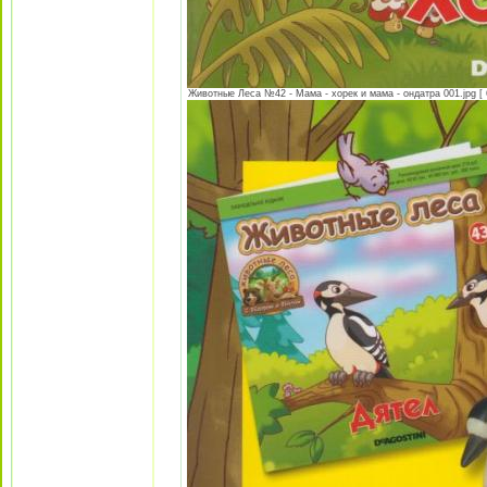
Животные Леса №42 - Мама - хорек и мама - ондатра 001.jpg [ 