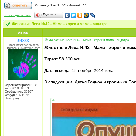
Страница
1
из
1
[ Сообщений: 6 ]
Поделиться…
Версия для печати
Животные Леса №42 - Мама - хорек и мама - ондатра
Автор
alexxx
Животные Леса №42 - Мама - хорек и мама - ондатра
Лидер разделов Чудеса
Животные Леса №42 - Мама - хорек и мама
Природы и Животные леса
Тираж: 58 300 экз.
Дата выхода: 18 ноября 2014 года
В следующем: Дятел Родион и крольчиха По
Зарегистрирован:
10
мар 2010, 18:13
Сообщения:
36167
Откуда:
Нижний
Новгород
Фото: