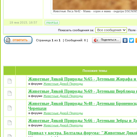
Животные Леса №42 - Мама - хорек и мама - ондатра DSCN0950[
19 янв 2015, 16:57
Показать сообщения за:
Поле 
Поделиться…
Страница
1
из
1
[ Сообщений: 6 ]
Похожие темы
Животные Дикой Природы №65 - Детеныш Жирафа и
в форуме
Животные Дикой Природы
Животные Дикой Природы №69 - Детеныш Верблюда 
в форуме
Животные Дикой Природы
Животные Дикой Природы №48 - Детеныш Броненосц
Черепахи
в форуме
Животные Дикой Природы
Животные Дикой Природы №66 - Детеныш Зебры и Д
в форуме
Животные Дикой Природы
Привал у костра. Болталка форума: "Животные Дик