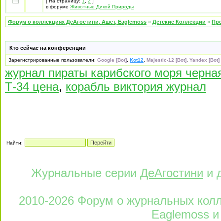
[ На страницу:
1
,
2
]
в форуме
Животные Дикой Природы
Форум о коллекциях ДеАгостини, Ашет, Eaglemoss
»
Детские Коллекции
»
Про
Кто сейчас на конференции
Зарегистрированные пользователи:
Google [Bot]
,
Kot12
,
Majestic-12 [Bot]
,
Yandex [Bot]
журнал пираты карибского моря черн
Т-34 цена
,
корабль виктория журнал
Найти:
Журнальные серии
ДеАгостини
и 
2010-2026 Форум о журнальных колле
Eaglemoss и