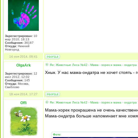
Зарегистрирован:
10
мар 2010, 18:13
Сообщения:
36167
Откуда:
Нижний
Новгород
14 ноя 2014, 08:41
OlgaArk
Re: Животные Леса №42 - Мама - хорек и мама - ондатра
Хнык. У нас мама-ондатра не хочет стоять -
Зарегистрирован:
12
июл 2012, 12:02
Сообщения:
145
Откуда:
Москва,
Свиблово
18 ноя 2014, 17:27
Offi
Re: Животные Леса №42 - Мама - хорек и мама - ондатра
Мама-хорек прокрашена не очень качественно
Мама-ондатра больше напоминает мне хомячк
Фото: