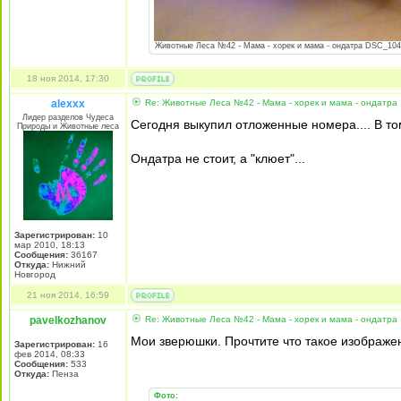
Животные Леса №42 - Мама - хорек и мама - ондатра DSC_1041.j
18 ноя 2014, 17:30
alexxx
Re: Животные Леса №42 - Мама - хорек и мама - ондатра
Лидер разделов Чудеса
Сегодня выкупил отложенные номера.... В том
Природы и Животные леса
Ондатра не стоит, а "клюет"...
Зарегистрирован:
10
мар 2010, 18:13
Сообщения:
36167
Откуда:
Нижний
Новгород
21 ноя 2014, 16:59
pavelkozhanov
Re: Животные Леса №42 - Мама - хорек и мама - ондатра
Мои зверюшки. Прочтите что такое изображе
Зарегистрирован:
16
фев 2014, 08:33
Сообщения:
533
Откуда:
Пенза
Фото: