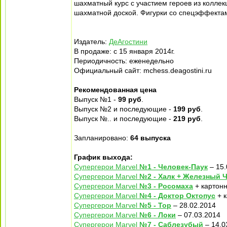
шахматный курс с участием героев из колле
шахматной доской. Фигурки со спецэффектами
Издатель:
ДеАгостини
В продаже: с 15 января 2014г.
Периодичность: еженедельно
Официальный сайт: mchess.deagostini.ru
Рекомендованная цена
Выпуск №1 -
99 руб
.
Выпуск №2 и последующие -
199 руб
.
Выпуск №.. и последующие -
219 руб
.
Запланировано:
64 выпуска
График выхода:
Супергерои Marvel
№1 - Человек-Паук
– 15.
Супергерои Marvel
№2 - Халк + Железный 
Супергерои Marvel
№3 - Росомаха
+ картонн
Супергерои Marvel
№4 - Доктор Октопус
+ к
Супергерои Marvel
№5 - Тор
– 28.02.2014
Супергерои Marvel
№6 - Локи
– 07.03.2014
Супергерои Marvel
№7 - Саблезубый
– 14.0