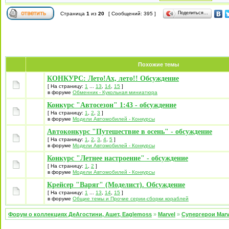
Поделиться…
Страница
1
из
20
[ Сообщений: 395 ]
Похожие темы
КОНКУРС: Лето!Ах, лето!! Обсуждение
[ На страницу:
1
...
13
,
14
,
15
]
в форуме
Обменник - Кукольная миниатюра
Конкурс "Автосезон" 1:43 - обсуждение
[ На страницу:
1
,
2
,
3
]
в форуме
Модели Автомобилей - Конкурсы
Автоконкурс "Путешествие в осень" - обсуждение
[ На страницу:
1
,
2
,
3
,
4
,
5
]
в форуме
Модели Автомобилей - Конкурсы
Конкурс "Летнее настроение" - обсуждение
[ На страницу:
1
,
2
]
в форуме
Модели Автомобилей - Конкурсы
Крейсер "Варяг" (Моделист). Обсуждение
[ На страницу:
1
...
13
,
14
,
15
]
в форуме
Общие темы и Прочие серии-сборки кораблей
Форум о коллекциях ДеАгостини, Ашет, Eaglemoss
»
Marvel
»
Супергерои Mar