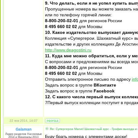
9. Что делать, если я не успел купить вы
Пропущенные номера вы можете заказать на
или по телефону горячей линии:
8-800-200-02-01
для регионов России
8 495 660 02 02
для Москвы
10. Какое издательство выпускает данну
Коллекция «Супергерои. Шахматный курс» вы
издательстве и других коллекциях Де Агости
http://www.deagostini.ru
11. Куда мне можно обратиться, если у м
С вопросами и предложениями вы всегда мож
8-800-200-02-01
для регионов России
8 495 660 02 02
для Москвы
Отправить электронное письмо по адресу
inf
Задать вопрос в группе
ВКонтакте
Задать вопрос в группе
Facebook
12. С какого числа первый выпуск колле
7Первый выпуск коллекции поступит в продаж
22 янв 2014, 14:07
Galaman
Re: Супергерои Marvel Шахматный курс - График выхода и
Лидер разделов Насекомые
Буду брать номера с элементами доски!
2014 и Минералы 2013