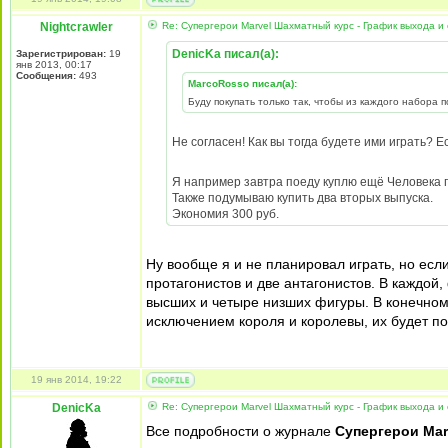
Nightcrawler
Re: Супергерои Marvel Шахматный курс - График выхода и
DenicKa писал(а):
Зарегистрирован:
19
янв 2013, 00:17
Сообщения:
493
MarcoRosso писал(а):
Буду покупать только так, чтобы из каждого набора 
Не согласен! Как вы тогда будете ими играть? Е
Я например завтра поеду куплю ещё Человека п
Также подумываю купить два вторых выпуска.
Экономия 300 руб.
Ну вообще я и не планировал играть, но если
протагонистов и две антагонистов. В каждой
высших и четыре низших фигуры. В конечном
исключением короля и королевы, их будет по
19 янв 2014, 19:22
DenicKa
Re: Супергерои Marvel Шахматный курс - График выхода и
Все подробности о журнале
Супергерои Mar