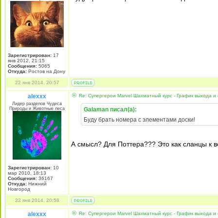
Зарегистрирован:
17
янв 2012, 21:15
Сообщения:
5065
Откуда:
Ростов на Дону
22 янв 2014, 20:57
alexxx
Re: Супергерои Marvel Шахматный курс - График выхода и
Лидер разделов Чудеса
Природы и Животные леса
Galaman писал(а):
Буду брать номера с элементами доски!
А смысл? Для Поттера??? Это как сланцы к 
Зарегистрирован:
10
мар 2010, 18:13
Сообщения:
36167
Откуда:
Нижний
Новгород
22 янв 2014, 20:58
alexxx
Re: Супергерои Marvel Шахматный курс - График выхода и