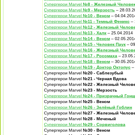
Супергерои Marvel
№8 - Железный Челове
Супергерои Marvel
№9 - Мерзость
– 28.03.2
Супергерои Marvel
№10 - Веном
– 04.04.201
Супергерои Marvel
№11 - Темный Феникс
– 
Супергерои Marvel
№12 - Железный Челов
Супергерои Marvel
№13 - Халк
– 25.04.2014
Супергерои Marvel
№14 - Веном
– 02.05.201
Супергерои Marvel
№15 - Человек Паук
– 09
Супергерои Marvel
№16 - Железный Челов
Супергерои Marvel
№17 - Росомаха
– 23.05.
Супергерои Marvel
№18 - Веном
– 30.05.201
Супергерои Marvel
№19 - Доктор Октопус
– 
Супергерои Marvel
№20 - Саблезубый
Супергерои Marvel
№21 - Черная Вдова
Супергерои Marvel
№22 - Железный Челов
Супергерои Marvel
№23 - Мерзость
Супергерои Marvel
№24 - Призрачный Гон
Супергерои Marvel
№25 - Веном
Супергерои Marvel
№26 - Зелёный Гоблин
Супергерои Marvel
№27 - Железный Челов
Супергерои Marvel
№28 - Меченый
Супергерои Marvel
№29 - Сорвиголова
Супергерои Marvel
№30 - Веном