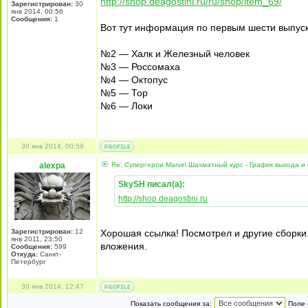
http://shop.deagostini.ru/ru/shop/item_69/
Зарегистрирован:
30
янв 2014, 00:56
Сообщения:
1
Вот тут информация по первым шести выпус
№2 — Халк и Железный человек
№3 — Россомаха
№4 — Октопус
№5 — Тор
№6 — Локи
30 янв 2014, 00:59
alexpa
Re: Супергерои Marvel Шахматный курс - График выхода и
SkySH писал(а):
http://shop.deagostini.ru
Зарегистрирован:
12
Хорошая ссылка! Посмотрел и другие сборки.
янв 2011, 23:50
вложения.
Сообщения:
599
Откуда:
Санкт-
Петербург
30 янв 2014, 12:47
Показать сообщения за:
Поле 