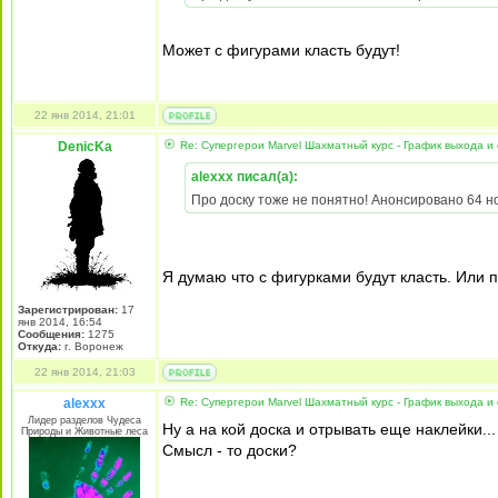
Может с фигурами класть будут!
22 янв 2014, 21:01
DenicKa
Re: Супергерои Marvel Шахматный курс - График выхода и
alexxx писал(а):
Про доску тоже не понятно! Анонсировано 64 но
Я думаю что с фигурками будут класть. Или 
Зарегистрирован:
17
янв 2014, 16:54
Сообщения:
1275
Откуда:
г. Воронеж
22 янв 2014, 21:03
alexxx
Re: Супергерои Marvel Шахматный курс - График выхода и
Лидер разделов Чудеса
Ну а на кой доска и отрывать еще наклейки...
Природы и Животные леса
Смысл - то доски?