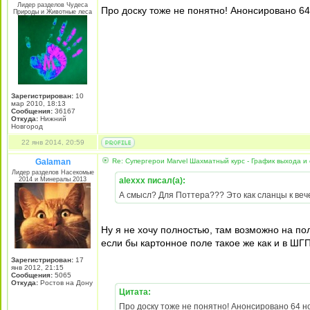
Лидер разделов Чудеса
Про доску тоже не понятно! Анонсировано 64 
Природы и Животные леса
Зарегистрирован:
10
мар 2010, 18:13
Сообщения:
36167
Откуда:
Нижний
Новгород
22 янв 2014, 20:59
Galaman
Re: Супергерои Marvel Шахматный курс - График выхода и
Лидер разделов Насекомые
2014 и Минералы 2013
alexxx писал(а):
А смысл? Для Поттера??? Это как сланцы к веч
Ну я не хочу полностью, там возможно на пол
если бы картонное поле такое же как и в ШГП
Зарегистрирован:
17
янв 2012, 21:15
Сообщения:
5065
Откуда:
Ростов на Дону
Цитата:
Про доску тоже не понятно! Анонсировано 64 но