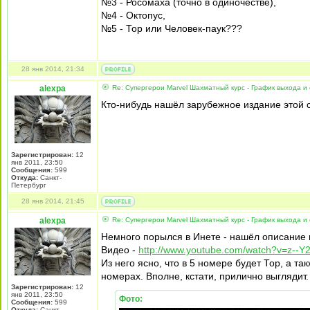
№3 - Росомаха (точно в одиночестве),
№4 - Октопус,
№5 - Тор или Человек-паук???
28 янв 2014, 21:34
alexpa
Re: Супергерои Marvel Шахматный курс - График выхода и
Кто-нибудь нашёл зарубежное издание этой 
Зарегистрирован:
12
янв 2011, 23:50
Сообщения:
599
Откуда:
Санкт-
Петербург
28 янв 2014, 21:45
alexpa
Re: Супергерои Marvel Шахматный курс - График выхода и
Немного порылся в Инете - нашёл описание н
Видео -
http://www.youtube.com/watch?v=z--
Из него ясно, что в 5 номере будет Тор, а 
номерах. Вполне, кстати, прилично выглядит.
Зарегистрирован:
12
янв 2011, 23:50
Фото:
Сообщения:
599
Откуда:
Санкт-