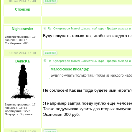
06 янв 2014, 19:48
Спонсор
Nightcrawler
Re: Супергерои Marvel Шахматный курс - График выхода и
Буду покупать только так, чтобы из каждого 
Зарегистрирован:
19
янв 2013, 00:17
Сообщения:
493
19 янв 2014, 16:10
DenicKa
Re: Супергерои Marvel Шахматный курс - График выхода и
MarcoRosso писал(а):
Буду покупать только так, чтобы из каждого на
Не согласен! Как вы тогда будете ими играть?
Я например завтра поеду куплю ещё Человека
Зарегистрирован:
17
янв 2014, 16:54
Также подумываю купить два вторых выпуска
Сообщения:
1275
Экономия 300 руб.
Откуда:
г. Воронеж
19 янв 2014, 19:08