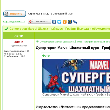
Страница
1
из
20
[ Сообщений: 395 ]
Поделиться…
Версия для печати
Супергерои Marvel Шахматный курс - График Выхода и обсуждени
Автор
admin
Супергерои Marvel Шахматный курс - График Выхода и об
Администратор
Супергерои Marvel Шахматный курс - Гр
Зарегистрирован:
11
янв 2010, 12:33
Фото:
Сообщения:
1190
Супергерои Marvel Шахматный курс - График Вых
Издательство «ДеАгостини» представляет н