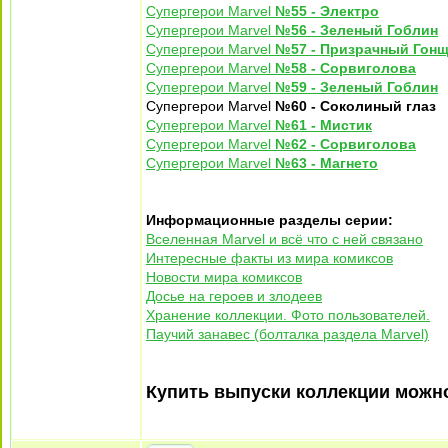
Супергерои Marvel
№55 - Электро
Супергерои Marvel
№56 - Зеленый Гоблин
Супергерои Marvel
№57 - Призрачный Гон
Супергерои Marvel
№58 - Сорвиголова
Супергерои Marvel
№59 - Зеленый Гоблин
Супергерои Marvel
№60 - Соколиный глаз
Супергерои Marvel
№61 - Мистик
Супергерои Marvel
№62 - Сорвиголова
Супергерои Marvel
№63 - Магнето
Информационные разделы серии:
Вселенная Marvel и всё что с ней связано
Интересные факты из мира комиксов
Новости мира комиксов
Досье на героев и злодеев
Хранение коллекции. Фото пользователей.
Паучий занавес (болталка раздела Marvel)
Купить выпуски коллекции мож