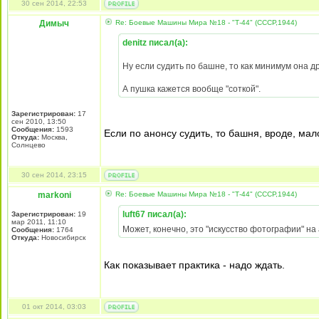
30 сен 2014, 22:53
Димыч
Re: Боевые Машины Мира №18 - "Т-44" (СССР,1944)
denitz писал(а):
Ну если судить по башне, то как минимум она д
А пушка кажется вообще "соткой".
Зарегистрирован:
17
сен 2010, 13:50
Сообщения:
1593
Если по анонсу судить, то башня, вроде, мало
Откуда:
Москва,
Солнцево
30 сен 2014, 23:15
markoni
Re: Боевые Машины Мира №18 - "Т-44" (СССР,1944)
luft67 писал(а):
Зарегистрирован:
19
мар 2011, 11:10
Может, конечно, это "искусство фотографии" на 
Сообщения:
1764
Откуда:
Новосибирск
Как показывает практика - надо ждать.
01 окт 2014, 03:03