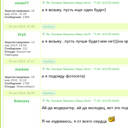
vovan77
Re: Боевые Машины Мира №18 - "Т-44" (СССР,1944)
а я возьму, пусть еще один будет)
Зарегистрирован:
16
мар 2011, 11:26
Сообщения:
1366
01 окт 2014, 07:08
Eryh
Re: Боевые Машины Мира №18 - "Т-44" (СССР,1944)
а я возьму...пусть лучше будет,чем нет)))на к
Зарегистрирован:
13
апр 2013, 19:54
Сообщения:
112
Откуда:
Казахстан
Павлодар
01 окт 2014, 07:17
markoni
Re: Боевые Машины Мира №18 - "Т-44" (СССР,1944)
а я подожду фотосета)
Зарегистрирован:
19
мар 2011, 11:10
Сообщения:
1764
Откуда:
Новосибирск
01 окт 2014, 08:25
Romzess
Re: Боевые Машины Мира №18 - "Т-44" (СССР,1944)
Ай-да модератор, ай-да молодец, вот это под
Я не издеваюсь, я от всего сердца