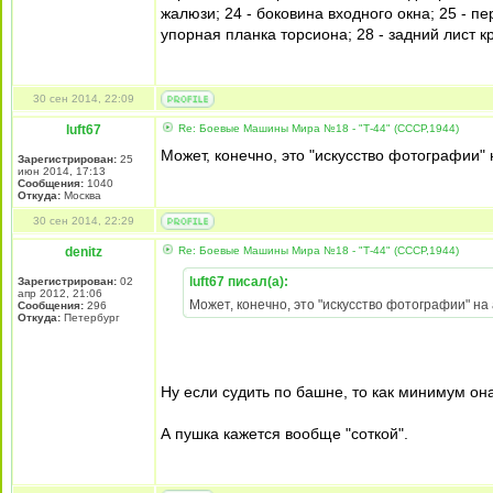
жалюзи; 24 - боковина входного окна; 25 - п
упорная планка торсиона; 28 - задний лист 
30 сен 2014, 22:09
luft67
Re: Боевые Машины Мира №18 - "Т-44" (СССР,1944)
Может, конечно, это "искусство фотографии" 
Зарегистрирован:
25
июн 2014, 17:13
Сообщения:
1040
Откуда:
Москва
30 сен 2014, 22:29
denitz
Re: Боевые Машины Мира №18 - "Т-44" (СССР,1944)
luft67 писал(а):
Зарегистрирован:
02
апр 2012, 21:06
Может, конечно, это "искусство фотографии" на 
Сообщения:
296
Откуда:
Петербург
Ну если судить по башне, то как минимум он
А пушка кажется вообще "соткой".