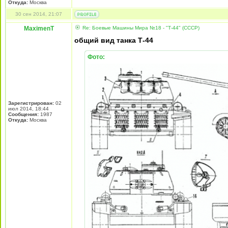
Откуда:
Москва
30 сен 2014, 21:07
MaximenT
Re: Боевые Машины Мира №18 - "Т-44" (СССР)
общий вид танка Т-44
Фото:
Зарегистрирован:
02
июл 2014, 18:44
Сообщения:
1987
Откуда:
Москва