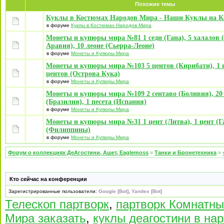
Похожие темы
Куклы в Костюмах Народов Мира - Наши Куклы на К
в форуме
Куклы в Костюмах Народов Мира
Монеты и купюры мира №81 1 седи (Гана), 5 халалов 
Аравия), 10 леоне (Сьерра-Леоне)
в форуме
Монеты и Купюры Мира
Монеты и купюры мира №103 5 центов (Кирибати), 1 н
центов (Острова Кука)
в форуме
Монеты и Купюры Мира
Монеты и купюры мира №109 2 сентаво (Боливия), 20
(Бразилия), 1 песета (Испания)
в форуме
Монеты и Купюры Мира
Монеты и купюры мира №31 1 цент (Литва), 1 цент (Га
(Филиппины)
в форуме
Монеты и Купюры Мира
Форум о коллекциях ДеАгостини, Ашет, Eaglemoss
»
Танки и Бронетехника
»
Кто сейчас на конференции
Зарегистрированные пользователи:
Google [Bot]
,
Yandex [Bot]
Телескоп партворк
,
партворк Комнатны
Мира заказать
,
куклы деагостини в на