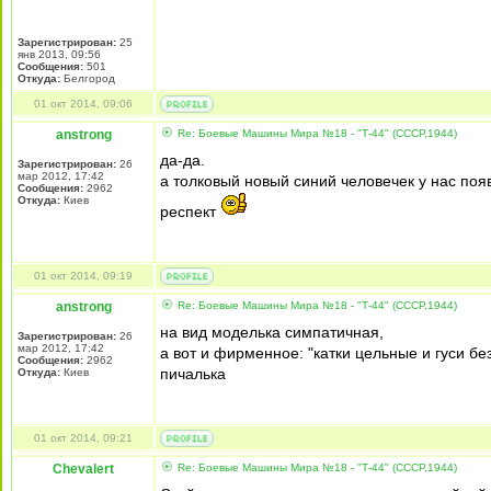
Зарегистрирован:
25
янв 2013, 09:56
Сообщения:
501
Откуда:
Белгород
01 окт 2014, 09:06
anstrong
Re: Боевые Машины Мира №18 - "Т-44" (СССР,1944)
да-да.
Зарегистрирован:
26
мар 2012, 17:42
а толковый новый синий человечек у нас поя
Сообщения:
2962
Откуда:
Киев
респект
01 окт 2014, 09:19
anstrong
Re: Боевые Машины Мира №18 - "Т-44" (СССР,1944)
на вид моделька симпатичная,
Зарегистрирован:
26
мар 2012, 17:42
а вот и фирменное: "катки цельные и гуси без
Сообщения:
2962
пичалька
Откуда:
Киев
01 окт 2014, 09:21
Chevalert
Re: Боевые Машины Мира №18 - "Т-44" (СССР,1944)