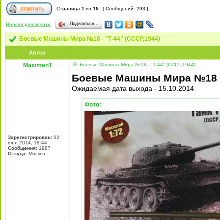
Страница
1
из
15
[ Сообщений: 293 ]
Поделиться…
Версия для печати
Боевые Машины Мира №18 - "Т-44" (СССР,1944)
Автор
MaximenT
Боевые Машины Мира №18 - "Т-44" (СССР,1944)
Боевые Машины Мира №18 - 
Ожидаемая дата выхода - 15.10.2014
Фото:
Зарегистрирован:
02
июл 2014, 18:44
Сообщения:
1987
Откуда:
Москва