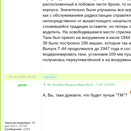
расположенный в лобовом листе брони, то н
корпуса. Значительно были улучшены все агр
как с обслуживанием радиостанции справлял
непосредственно от вышестоящего начальств
сложившейся традиции оставили, но теперь о
водитель. На освободившемся месте стрелка
Танк был принят на вооружение в июле 1944 
38 было построено 190 машин, которые так и
Выпуск Т-44 продолжался до 1947 года и со
модернизировать танк, установив 100-мм пу
получилась переутяжелённой и на вооружени
30 сен 2014, 21:05
pavlo
Re: Боевые Машины Мира №18 - "Т-44" (СССР)
А, Вы, таки думаете, что будет лучше "ТМ"?
Зарегистрирован:
30
дек 2012, 20:53
Сообщения:
1053