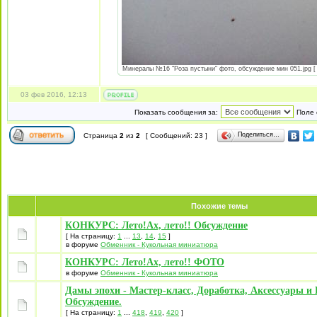
Минералы №16 "Роза пустыни" фото, обсуждение мин 051.jpg [ 
03 фев 2016, 12:13
Показать сообщения за:
Поле 
Поделиться…
Страница
2
из
2
[ Сообщений: 23 ]
Похожие темы
КОНКУРС: Лето!Ах, лето!! Обсуждение
[ На страницу:
1
...
13
,
14
,
15
]
в форуме
Обменник - Кукольная миниатюра
КОНКУРС: Лето!Ах, лето!! ФОТО
в форуме
Обменник - Кукольная миниатюра
Дамы эпохи - Мастер-класс, Доработка, Аксессуары и
Обсуждение.
[ На страницу:
1
...
418
,
419
,
420
]