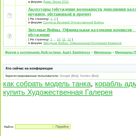
в форуме
Дамы Эпохи 2011
Аксессуары (обсуждение возможности дополнения кол
оружием, обстановкой и прочее)
[ На страницу:
1
,
2
]
в форуме
Солдаты Великой Отечественной Войны
Звёздные Войны. Официальная коллекция комиксов -
обсуждение
[ На страницу:
1
...
10
,
11
,
12
]
в форуме
Звёздные Войны. Официальная Коллекция Комиксов
Форум о коллекциях ДеАгостини, Ашет, Eaglemoss
»
Минералы
»
Минералы П
Кто сейчас на конференции
Зарегистрированные пользователи:
Google [Bot]
,
Yandex [Bot]
как собрать модель танка
,
корабль ад
купить Художественная Галерея
Найти: