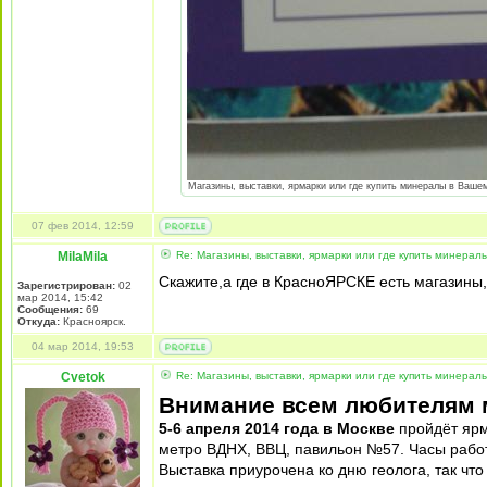
Магазины, выставки, ярмарки или где купить минералы в Вашем 
07 фев 2014, 12:59
MilaMila
Re: Магазины, выставки, ярмарки или где купить минерал
Скажите,а где в КрасноЯРСКЕ есть магазины
Зарегистрирован:
02
мар 2014, 15:42
Сообщения:
69
Откуда:
Красноярск.
04 мар 2014, 19:53
Cvetok
Re: Магазины, выставки, ярмарки или где купить минерал
Внимание всем любителям 
5-6 апреля 2014 года в Москве
пройдёт ярм
метро ВДНХ, ВВЦ, павильон №57. Часы работы
Выставка приурочена ко дню геолога, так что