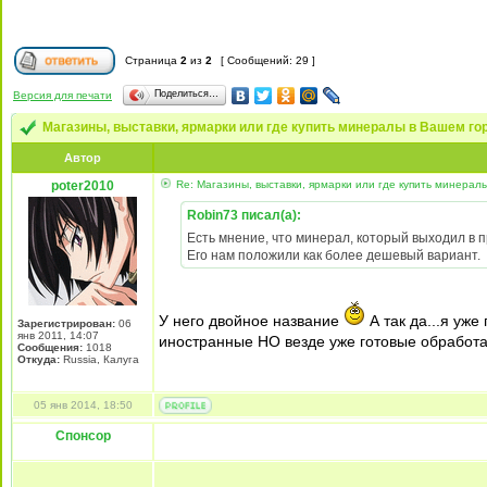
Страница
2
из
2
[ Сообщений: 29 ]
Поделиться…
Версия для печати
Магазины, выставки, ярмарки или где купить минералы в Вашем г
Автор
poter2010
Re: Магазины, выставки, ярмарки или где купить минерал
Robin73 писал(а):
Есть мнение, что минерал, который выходил в 
Его нам положили как более дешевый вариант.
У него двойное название
А так да...я уже
Зарегистрирован:
06
янв 2011, 14:07
иностранные НО везде уже готовые обработа
Сообщения:
1018
Откуда:
Russia, Калуга
05 янв 2014, 18:50
Спонсор