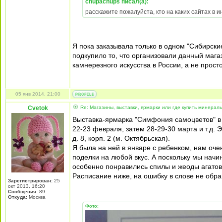
chupachups писал(а):
расскажите пожалуйста, кто на каких сайтах в
Я пока заказывала только в одном "Сибирск
подкупило то, что организовали данный мага
камнерезного искусства в России, а не прос
05 янв 2014, 21:00
Cvetok
Re: Магазины, выставки, ярмарки или где купить минерал
Выставка-ярмарка "Симфония самоцветов" в 
22-23 февраля, затем 28-29-30 марта и т.д.
д. 8, корп. 2 (м. Октябрьская).
Я была на ней в январе с ребенком, нам оче
поделки на любой вкус. А поскольку мы нач
особенно понравились спилы и жеоды агатов 
Расписание ниже, на ошибку в слове не обращ
Зарегистрирован:
25
окт 2013, 16:20
Сообщения:
89
Откуда:
Москва
Фото: