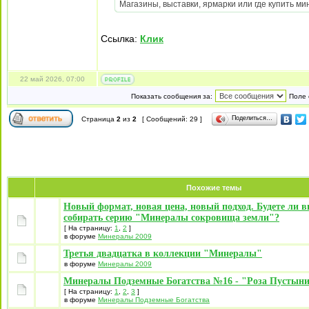
Магазины, выставки, ярмарки или где купить мин
Ссылка:
Клик
22 май 2026, 07:00
Показать сообщения за:
Поле 
Поделиться…
Страница
2
из
2
[ Сообщений: 29 ]
Похожие темы
Новый формат, новая цена, новый подход. Будете ли 
собирать серию "Минералы сокровища земли"?
[ На страницу:
1
,
2
]
в форуме
Минералы 2009
Третья двадцатка в коллекции "Минералы"
в форуме
Минералы 2009
Минералы Подземные Богатства №16 - "Роза Пустын
[ На страницу:
1
,
2
,
3
]
в форуме
Минералы Подземные Богатства