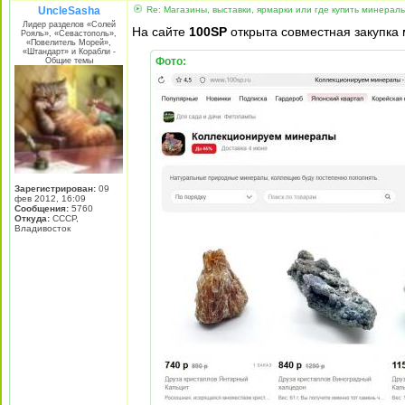
UncleSasha
Re: Магазины, выставки, ярмарки или где купить минерал
Лидер разделов «Солей
На сайте
100SP
открыта совместная закупка м
Рояль», «Севастополь»,
«Повелитель Морей»,
«Штандарт» и Корабли -
Фото:
Общие темы
Зарегистрирован:
09
фев 2012, 16:09
Сообщения:
5760
Откуда:
СССР,
Владивосток