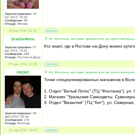
Зарегистрирован:
25
окт 2013, 16:20
Сообщения:
89
Откуда:
Москва
03 апр 2014, 21:59
DrakDeMorte
Re: Магазины, выставки, ярмарки или где купить минерал
Кто знает, где в Ростове-на-Дону можно куп
Зарегистрирован:
07
авг 2012, 13:41
Сообщения:
286
Откуда:
Ростов-на-Дону
07 июн 2014, 21:54
FRONT
Re: Магазины, выставки, ярмарки или где купить минерал
Точки специализированных магазинов в Воло
1. Отдел "Белый Лотос" (ТЦ "Фонтанка"), ул.
2. Магазин "Уральские Самоцветы. Сувенирная
3. Отдел "Византия" (ТЦ "Кит"), ул, Северная
Зарегистрирован:
06
фев 2012, 00:34
Сообщения:
179
Откуда:
Вологда
18 мар 2015, 18:09