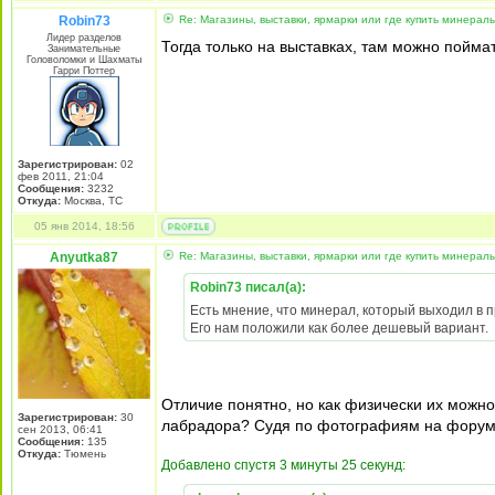
Robin73
Re: Магазины, выставки, ярмарки или где купить минерал
Лидер разделов
Тогда только на выставках, там можно пойма
Занимательные
Головоломки и Шахматы
Гарри Поттер
Зарегистрирован:
02
фев 2011, 21:04
Сообщения:
3232
Откуда:
Москва, ТС
05 янв 2014, 18:56
Anyutka87
Re: Магазины, выставки, ярмарки или где купить минерал
Robin73 писал(а):
Есть мнение, что минерал, который выходил в 
Его нам положили как более дешевый вариант.
Отличие понятно, но как физически их можн
Зарегистрирован:
30
лабрадора? Судя по фотографиям на форуме
сен 2013, 06:41
Сообщения:
135
Откуда:
Тюмень
Добавлено спустя 3 минуты 25 секунд: