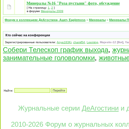
Минералы №16 "Роза пустыни" фото, обсуждение
[ На страницу:
1
,
2
]
в форуме
Минералы 2009
Форум о коллекциях ДеАгостини, Ашет, Eaglemoss
»
Минералы
»
Минералы П
Кто сейчас на конференции
Зарегистрированные пользователи:
Anya183Ki
,
chamil54
,
Leeming
,
Majestic-12 [Bot]
,
Ya
Собери Телескоп график выхода
,
журн
занимательные головоломки
,
животные
Найти:
Журнальные серии
ДеАгостини
и 
2010-2026 Форум о журнальных колле