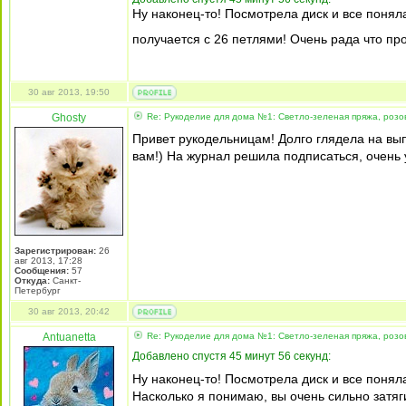
Ну наконец-то! Посмотрела диск и все поняла
получается с 26 петлями! Очень рада что пр
30 авг 2013, 19:50
Ghosty
Re: Рукоделие для дома №1: Светло-зеленая пряжа, розо
Привет рукодельницам! Долго глядела на вып
вам!) На журнал решила подписаться, очень 
Зарегистрирован:
26
авг 2013, 17:28
Сообщения:
57
Откуда:
Санкт-
Петербург
30 авг 2013, 20:42
Antuanetta
Re: Рукоделие для дома №1: Светло-зеленая пряжа, розо
Добавлено спустя 45 минут 56 секунд:
Ну наконец-то! Посмотрела диск и все поняла
Насколько я понимаю, вы очень сильно затяг