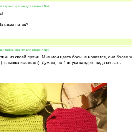
вая пряжа, крючок для вязания №4
ь!
з каких ниток?
вая пряжа, крючок для вязания №4
атики из своей пряжи. Мне мои цвета больше нравятся, они более ж
вспышка искажает). Думаю, по 4 штуки каждого вида связать.