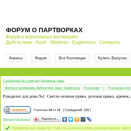
ФОРУМ О ПАРТВОРКАХ
Форум о журнальных коллекциях
ДеАгостини - Ашет - Modimio - Eaglemoss - Centauria
Анонсы
Форум
Все Коллекции
Купить Выпуски
Сообщения без ответов
|
Активные темы
Форум о коллекциях ДеАгостини, Ашет, Eaglemoss
»
Рукоделие
»
+
»
Рукоделие для
Рукоделие для дома №1: Светло-зеленая пряжа, розовая пряжа, крючок
Страница
10
из
12
[ Сообщений: 239 ]
Поделиться…
Версия для печати
Рукоделие для дома №1: Светло-зеленая пряжа, розовая пряжа, крюч