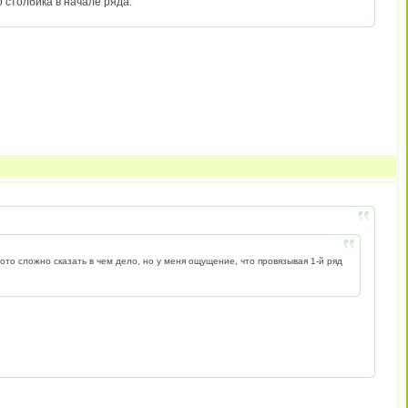
о столбика в начале ряда.
ото сложно сказать в чем дело, но у меня ощущение, что провязывая 1-й ряд