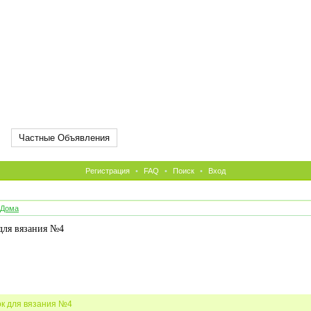
Частные Объявления
Регистрация
•
FAQ
•
Поиск
•
Вход
 Дома
 для вязания №4
ок для вязания №4