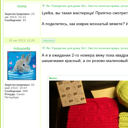
nixma
Re: Рукоделие для дома №1: Светло-зеленая пряжа, розо
Lyelka, вы такая мастерица! Приятно смотрет
Зарегистрирован:
23
авг 2013, 22:12
Сообщения:
33
А поделитесь, как коврик мохнатый вяжете? И
30 авг 2013, 12:26
Antuanetta
Re: Рукоделие для дома №1: Светло-зеленая пряжа, розо
А я в ожидании 2-го номера вяжу пока квадр
шишечками красный, а он розово-малиновый (
Фото:
Зарегистрирован:
02
май 2010, 10:07
Сообщения:
368
Откуда:
Санкт-
Петербург