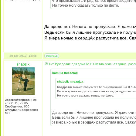
что провязывая 1-й ряд Вы все время вводите кр
Но точно могу сказать только по фото.
Да вроде нет. Ничего не пропускаю. Я даже с
Ведь если бы я лишнее пропускала не получи
Я вчера ночью в сердцАх распустила всё. Св
30 авг 2013, 13:45
shabsik
Re: Рукоделие для дома №1: Светло-зеленая пряжа, розо
kamilla писал(а):
shabsik писал(а):
Квадратик может получится больше/меньше на 0,5-1см
Вы все время вводите крючок не в следующую петлю н
Но точно могу сказать только по фото.
Зарегистрирован:
06
ноя 2011, 22:05
Сообщения:
606
Откуда:
г.Воскресенск,
Да вроде нет. Ничего не пропускаю. Я даже счи
МО
Ведь если бы я лишнее пропускала не получилос
Я вчера ночью в сердцАх распустила всё. Свяжу