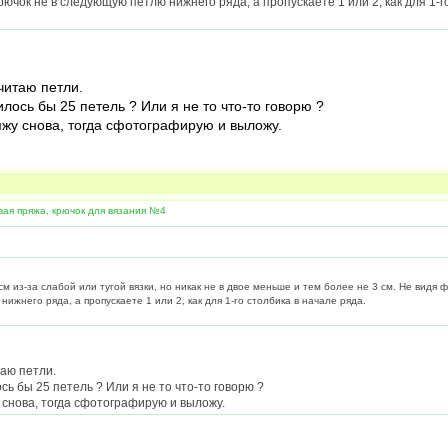
ючок не в следующую петлю нижнего ряда, а пропускаете 1 или 2, как для 1-г
читаю петли.
лось бы 25 петель ? Или я не то что-то говорю ?
яжу снова, тогда сфотографирую и выложу.
вая пряжа, крючок для вязания №4
 из-за слабой или тугой вязки, но никак не в двое меньше и тем более не 3 см. Не видя ф
ижнего ряда, а пропускаете 1 или 2, как для 1-го столбика в начале ряда.
таю петли.
ь бы 25 петель ? Или я не то что-то говорю ?
 снова, тогда сфотографирую и выложу.