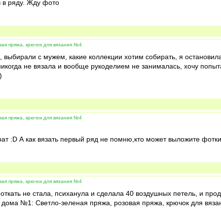
в в ряду. Жду фото
вая пряжа, крючок для вязания №4
, выбирали с мужем, какие коллекции хотим собирать, я остановил
икогда не вязала и вообще рукоделием не занималась, хочу попыта
)
вая пряжа, крючок для вязания №4
ат :D А как вязать первый ряд не помню,кто может выложите фотки
вая пряжа, крючок для вязания №4
откать не стала, психанула и сделала 40 воздушных петель, и проде