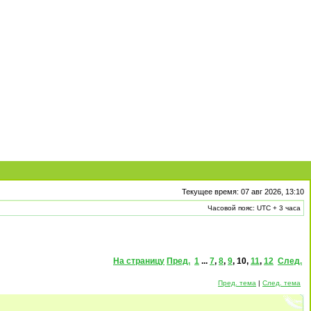
Текущее время: 07 авг 2026, 13:10
Часовой пояс: UTC + 3 часа
На страницу
Пред.
1
...
7
,
8
,
9
,
10
,
11
,
12
След.
Пред. тема
|
След. тема