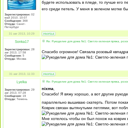
будете использовать в пледе, то лучше его п
его среди петель. У меня в зеленом мотке б
Зарегистрирован:
02
май 2010, 10:07
Сообщения:
368
Откуда:
Санкт-
Петербург
31 авг 2013, 10:29
Sonka17
Re: Рукоделие для дома №1: Светло-зеленая пряжа, розо
Зарегистрирован:
28
Спасибо огромное! Связала розовый квпадра
авг 2013, 17:58
Сообщения:
5
Откуда:
Москва
31 авг 2013, 11:33
Lyelka
Re: Рукоделие для дома №1: Светло-зеленая пряжа, розо
nixma
,
Зарегистрирован:
29
авг 2013, 07:28
Спасибо! Я вяжу хорошо, а вот другие рукод
Сообщения:
19
Откуда:
Тюмень
параллельно вышиваю скатерть. Потом пока
Коврик связан вытянутыми петлями, вот поб
Мне хотелось чтобы он был похож на коврик в