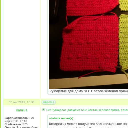
Рукоделие для дома №1: Светло-зеленая пряжа,
30 авг 2013, 13:38
kamilla
Re: Рукоделие для дома №1: Светло-зеленая пряжа, розо
Зарегистрирован:
21
shabsik писал(а):
мар 2012, 17:13
Квадратик может получится больше/меньше на 0,
Сообщения:
275
Откуда:
Ростов-на-Дону