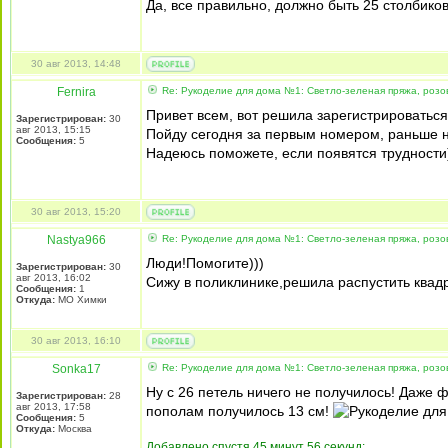
Да, все правильно, должно быть 25 столбико
30 авг 2013, 14:48
Fernira
Re: Рукоделие для дома №1: Светло-зеленая пряжа, розо
Привет всем, вот решила зарегистрироваться
Зарегистрирован:
30
авг 2013, 15:15
Пойду сегодня за первым номером, раньше н
Сообщения:
5
Надеюсь поможете, если появятся трудности
30 авг 2013, 15:20
Nastya966
Re: Рукоделие для дома №1: Светло-зеленая пряжа, розо
Люди!Помогите)))
Зарегистрирован:
30
авг 2013, 16:02
Сижу в поликлинике,решила распустить квадр
Сообщения:
1
Откуда:
МО Химки
30 авг 2013, 16:10
Sonka17
Re: Рукоделие для дома №1: Светло-зеленая пряжа, розо
Ну с 26 петель ничего не получилось! Даже ф
Зарегистрирован:
28
авг 2013, 17:58
пополам получилось 13 см!
Сообщения:
5
Откуда:
Москва
Добавлено спустя 45 минут 56 секунд: