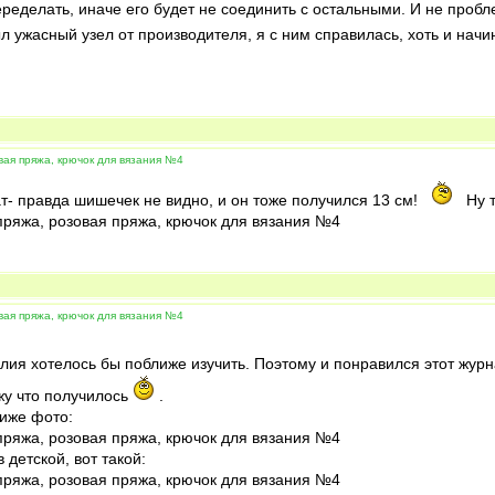
еределать, иначе его будет не соединить с остальными. И не пробл
ыл ужасный узел от производителя, я с ним справилась, хоть и нач
вая пряжа, крючок для вязания №4
т- правда шишечек не видно, и он тоже получился 13 см!
Ну т
вая пряжа, крючок для вязания №4
елия хотелось бы поближе изучить. Поэтому и понравился этот журн
жу что получилось
.
лиже фото:
 детской, вот такой: