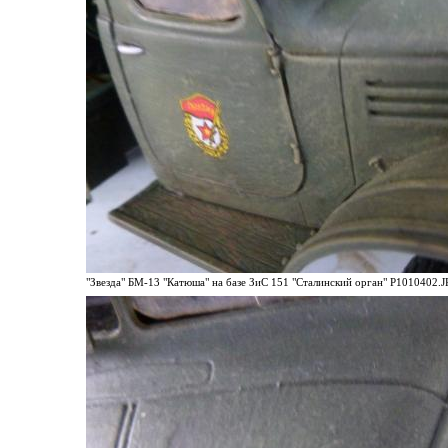
"Звезда" БМ-13 "Катюша" на базе ЗиС 151 "Сталинский орган" P1010402.JP