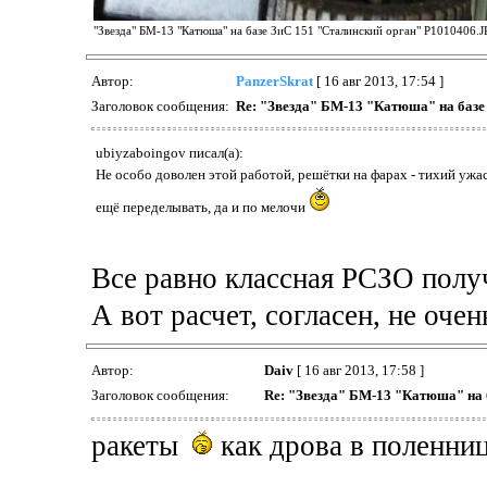
"Звезда" БМ-13 "Катюша" на базе ЗиС 151 "Сталинский орган" P1010406.JP
Автор:
PanzerSkrat
[ 16 авг 2013, 17:54 ]
Заголовок сообщения:
Re: "Звезда" БМ-13 "Катюша" на базе
ubiyzaboingov писал(а):
Не особо доволен этой работой, решётки на фарах - тихий ужас,
ещё переделывать, да и по мелочи
Все равно классная РСЗО полу
А вот расчет, согласен, не очен
Автор:
Daiv
[ 16 авг 2013, 17:58 ]
Заголовок сообщения:
Re: "Звезда" БМ-13 "Катюша" на 
ракеты
как дрова в поленниц