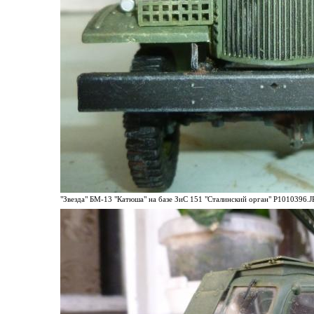
"Звезда" БМ-13 "Катюша" на базе ЗиС 151 "Сталинский орган" P1010396.JP