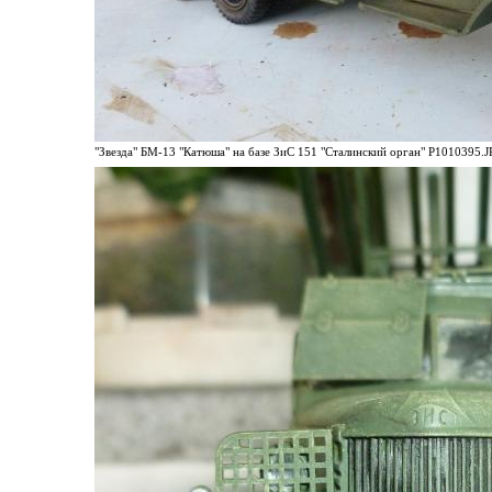
"Звезда" БМ-13 "Катюша" на базе ЗиС 151 "Сталинский орган" P1010395.JP