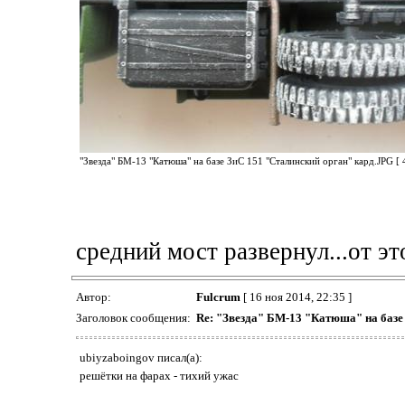
"Звезда" БМ-13 "Катюша" на базе ЗиС 151 "Сталинский орган" кард.JPG [ 
средний мост развернул...от эт
Автор:
Fulcrum
[ 16 ноя 2014, 22:35 ]
Заголовок сообщения:
Re: "Звезда" БМ-13 "Катюша" на базе
ubiyzaboingov писал(а):
решётки на фарах - тихий ужас