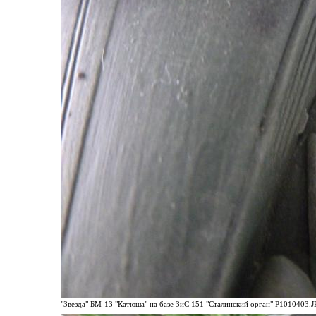
"Звезда" БМ-13 "Катюша" на базе ЗиС 151 "Сталинский орган" P1010403.JP