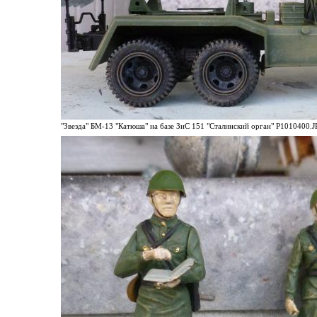
"Звезда" БМ-13 "Катюша" на базе ЗиС 151 "Сталинский орган" P1010400.JP