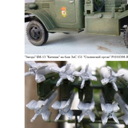
"Звезда" БМ-13 "Катюша" на базе ЗиС 151 "Сталинский орган" P1010398.JP