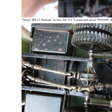
"Звезда" БМ-13 "Катюша" на базе ЗиС 151 "Сталинский орган" P1010405.JP