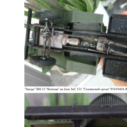
"Звезда" БМ-13 "Катюша" на базе ЗиС 151 "Сталинский орган" P1010404.JP