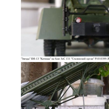
"Звезда" БМ-13 "Катюша" на базе ЗиС 151 "Сталинский орган" P1010399.JP