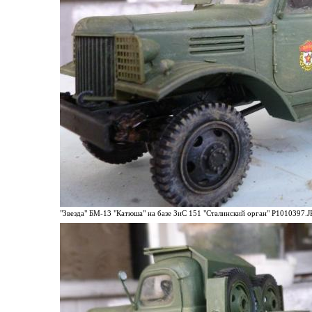
"Звезда" БМ-13 "Катюша" на базе ЗиС 151 "Сталинский орган" P1010397.JP