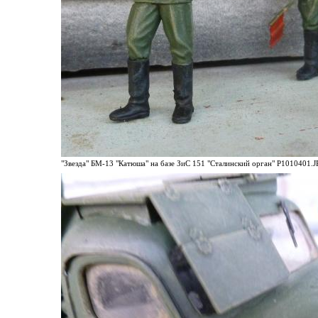
"Звезда" БМ-13 "Катюша" на базе ЗиС 151 "Сталинский орган" P1010401.JP