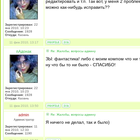
редактировать и т.п. Так вот, у меня 2 пробл
можно как-нибудь исправить??
Зарегистрирован:
22
янв 2010, 10:23
Сообщения:
1928
Откуда:
Казань
11 фев 2010, 13:17
пАдонак
Re: Жалобы, вопросы админу
ЗЫ: фантастика! либо с моим компом что ни 
ну что бы то ни было - СПАСИБО!
Зарегистрирован:
22
янв 2010, 10:23
Сообщения:
1928
Откуда:
Казань
11 фев 2010, 13:50
admin
Re: Жалобы, вопросы админу
Администратор
Я ничего не делал, так и было)
Зарегистрирован:
11
янв 2010, 12:33
Сообщения:
1190