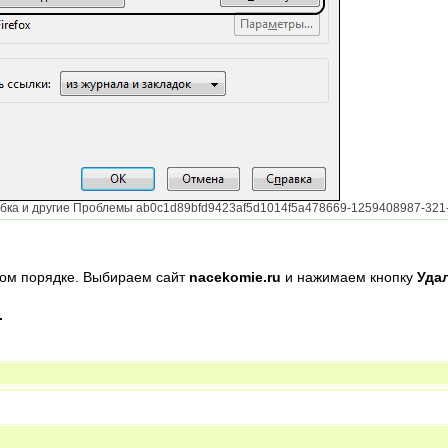
ка и другие Проблемы ab0c1d89bfd9423af5d1014f5a478669-1259408987-321-1.gi
ном порядке. Выбираем сайт
nacekomie.ru
и нажимаем кнопку
Уда
.