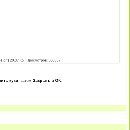
f [ 20.37 Кб | Просмотров: 500657 ]
лить куки
, затем
Закрыть
и
ОК
.