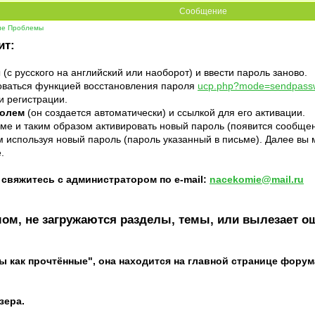
Сообщение
гие Проблемы
ит:
(с русского на английский или наоборот) и ввести пароль заново.
ьзоваться функцией восстановления пароля
ucp.php?mode=sendpass
и регистрации.
ролем
(он создается автоматически) и ссылкой для его активации.
ьме и таким образом активировать новый пароль (появится сообще
м используя новый пароль (пароль указанный в письме). Далее вы
.
 свяжитесь с администратором по e-mail:
nacekomie@mail.ru
м, не загружаются разделы, темы, или вылезает о
 как прочтённые", она находится на главной странице форума
зера.