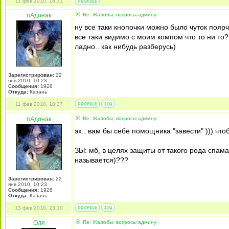
11 фев 2010, 18:31
пАдонак
Re: Жалобы, вопросы админу
ну все таки кнопочки можно было чуток поярч
все таки видимо с моим компом что то ни то? 
ладно.. как нибудь разберусь)
Зарегистрирован:
22
янв 2010, 10:23
Сообщения:
1928
Откуда:
Казань
11 фев 2010, 18:37
пАдонак
Re: Жалобы, вопросы админу
эх.. вам бы себе помощника "завести" ))) чт
ЗЫ: мб, в целях защиты от такого рода спама
называется)???
Зарегистрирован:
22
янв 2010, 10:23
Сообщения:
1928
Откуда:
Казань
13 фев 2010, 23:10
Оля
Re: Жалобы, вопросы админу