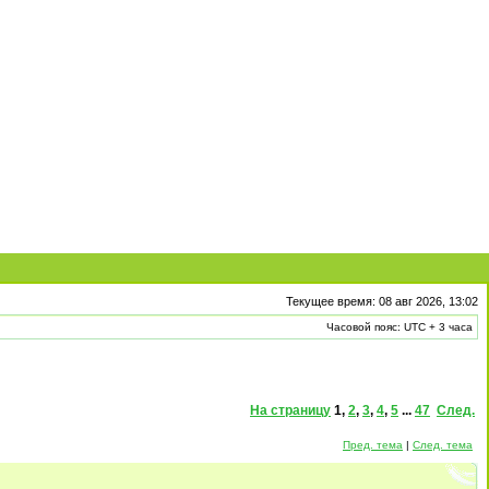
Текущее время: 08 авг 2026, 13:02
Часовой пояс: UTC + 3 часа
На страницу
1
,
2
,
3
,
4
,
5
...
47
След.
Пред. тема
|
След. тема