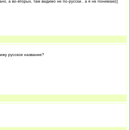
сано, а во-вторых, там видимо не по-русски.. а я не понимаю((
вижу русское название?