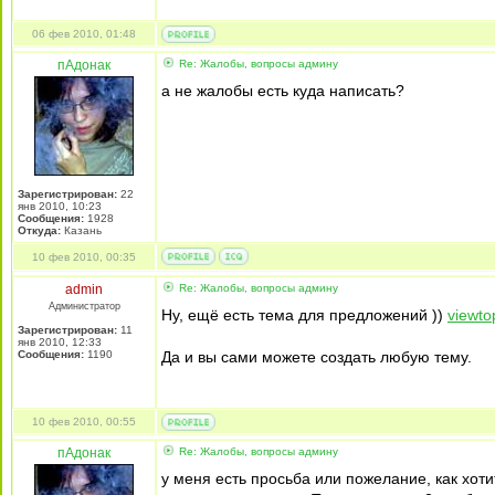
06 фев 2010, 01:48
пАдонак
Re: Жалобы, вопросы админу
а не жалобы есть куда написать?
Зарегистрирован:
22
янв 2010, 10:23
Сообщения:
1928
Откуда:
Казань
10 фев 2010, 00:35
admin
Re: Жалобы, вопросы админу
Администратор
Ну, ещё есть тема для предложений ))
viewto
Зарегистрирован:
11
янв 2010, 12:33
Сообщения:
1190
Да и вы сами можете создать любую тему.
10 фев 2010, 00:55
пАдонак
Re: Жалобы, вопросы админу
у меня есть просьба или пожелание, как хоти