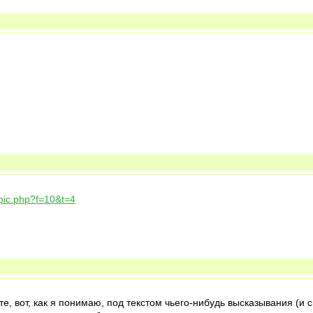
pic.php?f=10&t=4
те, вот, как я понимаю, под текстом чьего-нибудь высказывания (и с