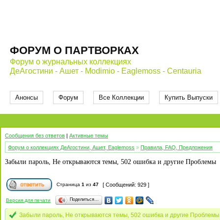
ФОРУМ О ПАРТВОРКАХ
Форум о журнальных коллекциях
ДеАгостини - Ашет - Modimio - Eaglemoss - Centauria
Анонсы
Форум
Все Коллекции
Купить Выпуски
Сообщения без ответов
|
Активные темы
Форум о коллекциях ДеАгостини, Ашет, Eaglemoss
»
Правила, FAQ, Предложения
Забыли пароль, Не открываются темы, 502 ошибка и другие Проблемы
Страница
1
из
47
[ Сообщений: 929 ]
Поделиться…
Версия для печати
Забыли пароль, Не открываются темы, 502 ошибка и другие Проблем