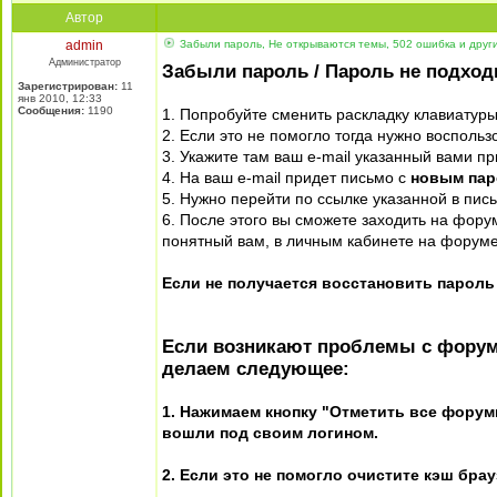
Автор
admin
Забыли пароль, Не открываются темы, 502 ошибка и дру
Администратор
Забыли пароль / Пароль не подход
Зарегистрирован:
11
янв 2010, 12:33
Сообщения:
1190
1. Попробуйте сменить раскладку клавиатуры 
2. Если это не помогло тогда нужно воспол
3. Укажите там ваш e-mail указанный вами пр
4. На ваш e-mail придет письмо с
новым па
5. Нужно перейти по ссылке указанной в пис
6. После этого вы сможете заходить на фору
понятный вам, в личным кабинете на форуме
Если не получается восстановить пароль
Если возникают проблемы с форумо
делаем следующее:
1. Нажимаем кнопку "Отметить все форумы
вошли под своим логином.
2. Если это не помогло очистите кэш брау