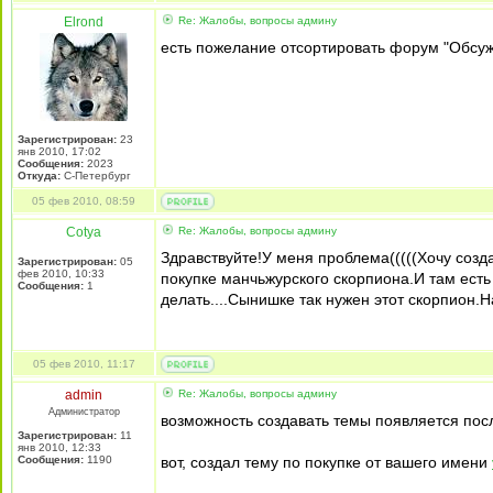
Elrond
Re: Жалобы, вопросы админу
есть пожелание отсортировать форум "Обсужд
Зарегистрирован:
23
янв 2010, 17:02
Сообщения:
2023
Откуда:
С-Петербург
05 фев 2010, 08:59
Cotya
Re: Жалобы, вопросы админу
Здравствуйте!У меня проблема(((((Хочу созда
Зарегистрирован:
05
фев 2010, 10:33
покупке манчьжурского скорпиона.И там есть 
Сообщения:
1
делать....Сынишке так нужен этот скорпион.Н
05 фев 2010, 11:17
admin
Re: Жалобы, вопросы админу
Администратор
возможность создавать темы появляется пос
Зарегистрирован:
11
янв 2010, 12:33
Сообщения:
1190
вот, создал тему по покупке от вашего имени