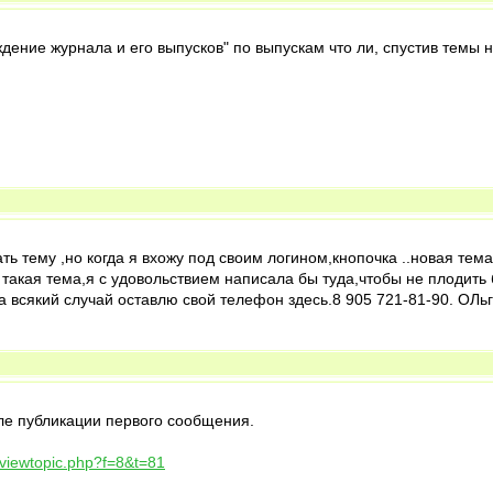
ение журнала и его выпусков" по выпускам что ли, спустив темы не
ть тему ,но когда я вхожу под своим логином,кнопочка ..новая тем
такая тема,я с удовольствием написала бы туда,чтобы не плодить б
а всякий случай оставлю свой телефон здесь.8 905 721-81-90. ОЛьг
ле публикации первого сообщения.
viewtopic.php?f=8&t=81