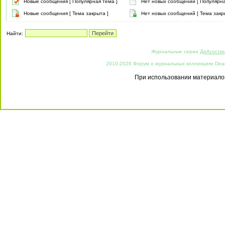
Новые сообщения [ Популярная тема ]
Нет новых сообщений [ Популярна
Новые сообщения [ Тема закрыта ]
Нет новых сообщений [ Тема закр
Найти:
Журнальные серии
ДеАгости
2010-2026 Форум о журнальных коллекциях Deago
При использовании материалов