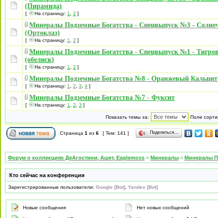
(Пирамида)
[
На страницу:
1
,
2
]
Минералы Подземные Богатства - Спецвыпуск №3 - Солне
(Ортоклаз)
[
На страницу:
1
,
2
]
Минералы Подземные Богатства - Спецвыпуск №1 - Тигро
(обелиск)
[
На страницу:
1
,
2
]
Минералы Подземные Богатства №8 - Оранжевый Кальцит
[
На страницу:
1
,
2
,
3
,
4
]
Минералы Подземные Богатства №7 - Фуксит
[
На страницу:
1
,
2
,
3
]
Показать темы за:
Поле сорти
Поделиться…
Страница
1
из
6
[ Тем: 141 ]
Форум о коллекциях ДеАгостини, Ашет, Eaglemoss
»
Минералы
»
Минералы П
Кто сейчас на конференции
Зарегистрированные пользователи:
Google [Bot]
,
Yandex [Bot]
Новые сообщения
Нет новых сообщений