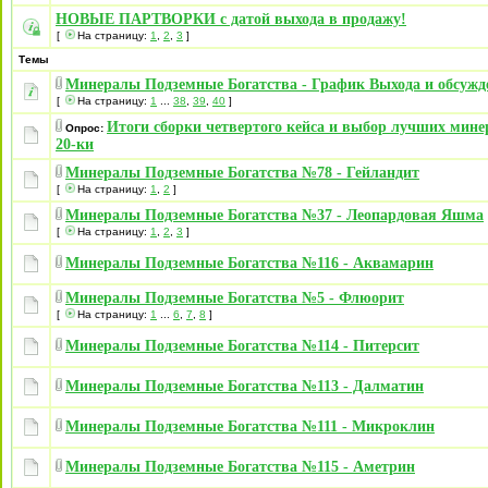
НОВЫЕ ПАРТВОРКИ с датой выхода в продажу!
[
На страницу:
1
,
2
,
3
]
Темы
Минералы Подземные Богатства - График Выхода и обсужд
[
На страницу:
1
...
38
,
39
,
40
]
Итоги сборки четвертого кейса и выбор лучших минер
Опрос:
20-ки
Минералы Подземные Богатства №78 - Гейландит
[
На страницу:
1
,
2
]
Минералы Подземные Богатства №37 - Леопардовая Яшма
[
На страницу:
1
,
2
,
3
]
Минералы Подземные Богатства №116 - Аквамарин
Минералы Подземные Богатства №5 - Флюорит
[
На страницу:
1
...
6
,
7
,
8
]
Минералы Подземные Богатства №114 - Питерсит
Минералы Подземные Богатства №113 - Далматин
Минералы Подземные Богатства №111 - Микроклин
Минералы Подземные Богатства №115 - Аметрин