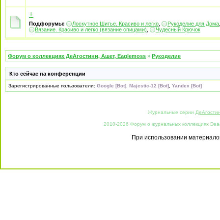
+
Подфорумы:
Лоскутное Шитье. Красиво и легко
,
Рукоделие для Дома
Вязание. Красиво и легко (вязание спицами)
,
Чудесный Крючок
Форум о коллекциях ДеАгостини, Ашет, Eaglemoss
»
Рукоделие
Кто сейчас на конференции
Зарегистрированные пользователи:
Google [Bot]
,
Majestic-12 [Bot]
,
Yandex [Bot]
Журнальные серии
ДеАгости
2010-2026 Форум о журнальных коллекциях Deago
При использовании материалов