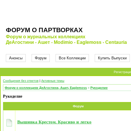
ФОРУМ О ПАРТВОРКАХ
Форум о журнальных коллекциях
ДеАгостини - Ашет - Modimio - Eaglemoss - Centauria
Анонсы
Форум
Все Коллекции
Купить Выпуски
Регистраци
Сообщения без ответов
|
Активные темы
Форум о коллекциях ДеАгостини, Ашет, Eaglemoss
»
Рукоделие
Рукоделие
Форум
Вышивка Крестом. Красиво и легко