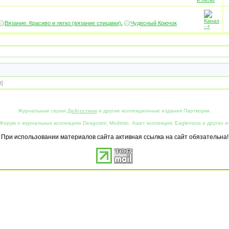
Вязание. Красиво и легко (вязание спицами)
,
Чудесный Крючок
t]
Журнальные серии
ДеАгостини
и другие коллекционные издания Партворки.
Форум о журнальных коллекциях Deagosini, Modimio, Ашет коллекция, Eaglemoss и других и
При использовании материалов сайта активная ссылка на сайт обязательна!