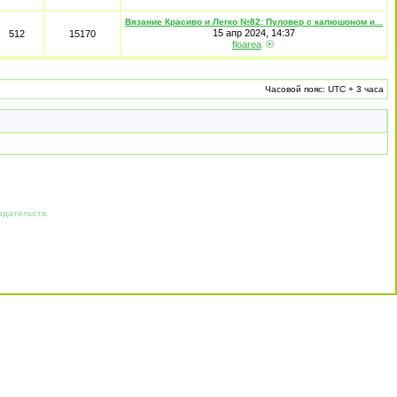
Вязание Красиво и Легко №82: Пуловер с капюшоном и...
15 апр 2024, 14:37
512
15170
floarea
Часовой пояс: UTC + 3 часа
здательств.