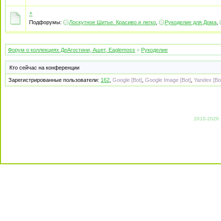
+
Подфорумы:
Лоскутное Шитье. Красиво и легко
,
Рукоделие для Дома
,
Форум о коллекциях ДеАгостини, Ашет, Eaglemoss
»
Рукоделие
Кто сейчас на конференции
Зарегистрированные пользователи:
162
,
Google [Bot]
,
Google Image [Bot]
,
Yandex [Bo
2010-2026 