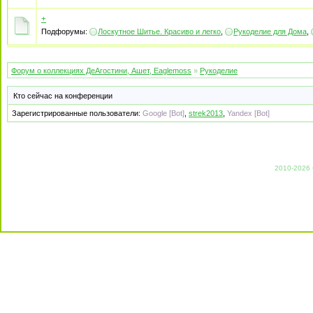
+
Подфорумы:
Лоскутное Шитье. Красиво и легко
,
Рукоделие для Дома
,
Форум о коллекциях ДеАгостини, Ашет, Eaglemoss
»
Рукоделие
Кто сейчас на конференции
Зарегистрированные пользователи:
Google [Bot]
,
strek2013
,
Yandex [Bot]
2010-2026 