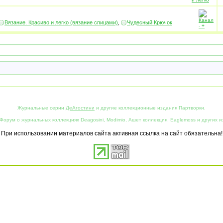
Вязание. Красиво и легко (вязание спицами)
,
Чудесный Крючок
Журнальные серии
ДеАгостини
и другие коллекционные издания Партворки.
Форум о журнальных коллекциях Deagosini, Modimio, Ашет коллекция, Eaglemoss и других и
При использовании материалов сайта активная ссылка на сайт обязательна!