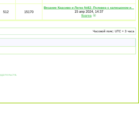
Вязание Красиво и Легко №82: Пуловер с капюшоном и...
15 апр 2024, 14:37
512
15170
floarea
Часовой пояс: UTC + 3 часа
здательств.