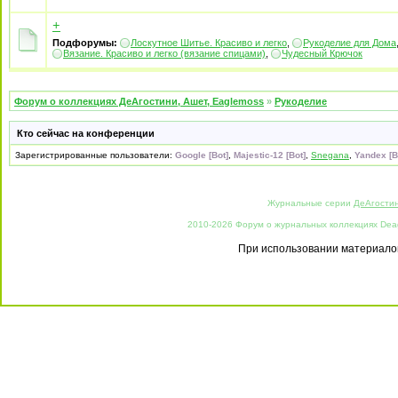
+
Подфорумы:
Лоскутное Шитье. Красиво и легко
,
Рукоделие для Дома
Вязание. Красиво и легко (вязание спицами)
,
Чудесный Крючок
Форум о коллекциях ДеАгостини, Ашет, Eaglemoss
»
Рукоделие
Кто сейчас на конференции
Зарегистрированные пользователи:
Google [Bot]
,
Majestic-12 [Bot]
,
Snegana
,
Yandex [B
Журнальные серии
ДеАгости
2010-2026 Форум о журнальных коллекциях Deago
При использовании материалов