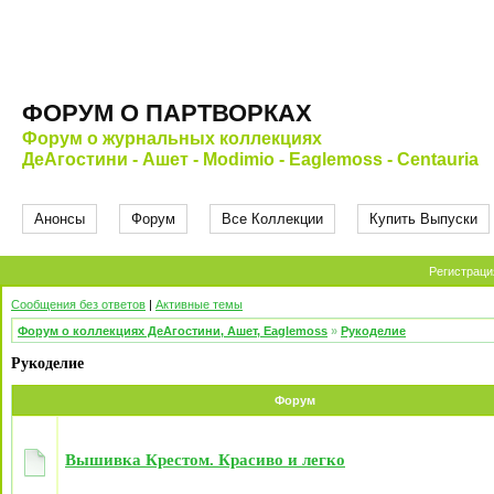
ФОРУМ О ПАРТВОРКАХ
Форум о журнальных коллекциях
ДеАгостини - Ашет - Modimio - Eaglemoss - Centauria
Анонсы
Форум
Все Коллекции
Купить Выпуски
Регистраци
Сообщения без ответов
|
Активные темы
Форум о коллекциях ДеАгостини, Ашет, Eaglemoss
»
Рукоделие
Рукоделие
Форум
Вышивка Крестом. Красиво и легко