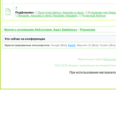
+
Подфорумы:
Лоскутное Шитье. Красиво и легко
,
Рукоделие для Дома
Вязание. Красиво и легко (вязание спицами)
,
Чудесный Крючок
Форум о коллекциях ДеАгостини, Ашет, Eaglemoss
»
Рукоделие
Кто сейчас на конференции
Зарегистрированные пользователи:
Google [Bot]
,
Kot12
,
Majestic-12 [Bot]
,
Yandex [Bot]
Журнальные серии
ДеАгости
2010-2026 Форум о журнальных коллекциях Deago
При использовании материалов