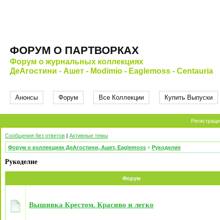
ФОРУМ О ПАРТВОРКАХ
Форум о журнальных коллекциях
ДеАгостини - Ашет - Modimio - Eaglemoss - Centauria
Анонсы
Форум
Все Коллекции
Купить Выпуски
Регистраци
Сообщения без ответов
|
Активные темы
Форум о коллекциях ДеАгостини, Ашет, Eaglemoss
»
Рукоделие
Рукоделие
Форум
Вышивка Крестом. Красиво и легко