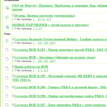
Объявления
FAQ по Форуму: Правила, Проблемы и решения, Как добави
прочее
Нужны Лидеры разделов (модераторы)
[
На страницу:
1
...
60
,
61
,
62
]
НОВЫЕ ПАРТВОРКИ с датой выхода в продажу!
[
На страницу:
1
,
2
,
3
]
Темы
Солдаты Великой Отечественной Войны - График выхода и
[
На страницу:
1
...
167
,
168
,
169
]
Солдаты ВОВ №201 - Повар пехотных частей РККА, 1943-194
Солдаты ВОВ - Землянка (общение на разные темы)
[
На страницу:
1
...
264
,
265
,
266
]
Наши работы по ВОВ
[
На страницу:
1
...
8
,
9
,
10
]
Солдаты ВОВ №199 - Младший сержант ВВ НКВД в парадн
1941-1943 гг.
Солдаты ВОВ №200 - Генерал РККА в полевой форме, 1941-1
Солдаты ВОВ №198 - Майор автомобильных войск РККА, 19
Солдаты ВОВ №197 - Боец химвойск РККА с ампуломётом, 1