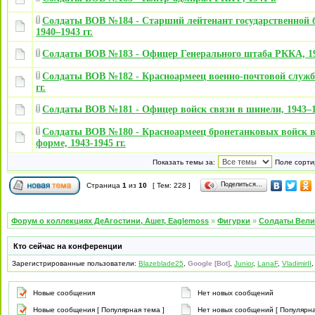
Солдаты ВОВ №184 - Старший лейтенант государственной б
1940–1943 гг.
Солдаты ВОВ №183 - Офицер Генерального штаба РККА, 194
Солдаты ВОВ №182 - Красноармеец военно-почтовой служб
гг.
Солдаты ВОВ №181 - Офицер войск связи в шинели, 1943–19
Солдаты ВОВ №180 - Красноармеец бронетанковых войск в
форме, 1943-1945 гг.
Показать темы за:
Поле сорти
Поделиться…
Страница
1
из
10
[ Тем: 228 ]
Форум о коллекциях ДеАгостини, Ашет, Eaglemoss
»
Фигурки
»
Солдаты Вели
Кто сейчас на конференции
Зарегистрированные пользователи:
Blazeblade25
,
Google [Bot]
,
Junior
,
LanaF
,
VladimirII
Новые сообщения
Нет новых сообщений
Новые сообщения [ Популярная тема ]
Нет новых сообщений [ Популярна