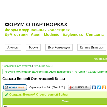
ФОРУМ О ПАРТВОРКАХ
Форум о журнальных коллекциях
ДеАгостини - Ашет - Modimio - Eaglemoss - Centauria
Анонсы
Форум
Все Коллекции
Купить Выпуски
Регистраци
Сообщения без ответов
|
Активные темы
Форум о коллекциях ДеАгостини, Ашет, Eaglemoss
»
Фигурки
»
Солдаты Вели
Солдаты Великой Отечественной Войны
Поделиться…
Страница
1
из
10
[ Тем: 228 ]
Солдаты Великой Отечественной Войны
Темы