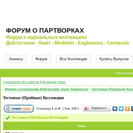
ФОРУМ О ПАРТВОРКАХ
Форум о журнальных коллекциях
ДеАгостини - Ашет - Modimio - Eaglemoss - Centauria
Анонсы
Форум
Все Коллекции
Купить Выпуски
Регистраци
Сообщения без ответов
|
Активные темы
Форум о коллекциях ДеАгостини, Ашет, Eaglemoss
»
Тестовые (Пробные) Ко
Тестовые (Пробные) Коллекции
Поделиться…
Страница
1
из
9
[ Тем: 209 ]
Тестовые (Пробные) Коллекции
Темы