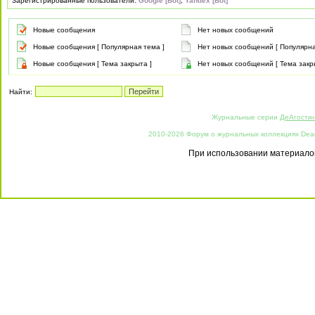
Зарегистрированные пользователи:
Google [Bot]
,
Yandex [Bot]
Новые сообщения
Нет новых сообщений
Новые сообщения [ Популярная тема ]
Нет новых сообщений [ Популярна
Новые сообщения [ Тема закрыта ]
Нет новых сообщений [ Тема закр
Найти:
Журнальные серии
ДеАгости
2010-2026 Форум о журнальных коллекциях Deago
При использовании материалов