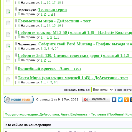
[
На страницу:
1
...
16
,
17
,
18
]
Тестовая серия
Перемещена:
[
На страницу:
1
,
2
,
3
,
4
]
Локомотивы мира - ДеАгостини - тест
[
На страницу:
1
...
14
,
15
,
16
]
Соберите трактор МТЗ-50 (масштаб 1:8) - Hachette Коллекци
[
На страницу:
1
...
8
,
9
,
10
]
Соберите свой Ford Mustang - График выхода и 
Перемещена:
[
На страницу:
1
,
2
,
3
,
4
,
5
]
Соберите ЗиЛ-130. Символ советских дорог (масштаб 1:12) -
[
На страницу:
1
,
2
,
3
]
Волшебный крючок - Ашет - тест
Такси Мира (коллекция моделей 1:43) - ДеАгостини - тест
[
На страницу:
1
...
4
,
5
,
6
]
Показать темы за:
Поле сорти
Поделиться…
Страница
1
из
9
[ Тем: 209 ]
Форум о коллекциях ДеАгостини, Ашет, Eaglemoss
»
Тестовые (Пробные) Ко
Кто сейчас на конференции