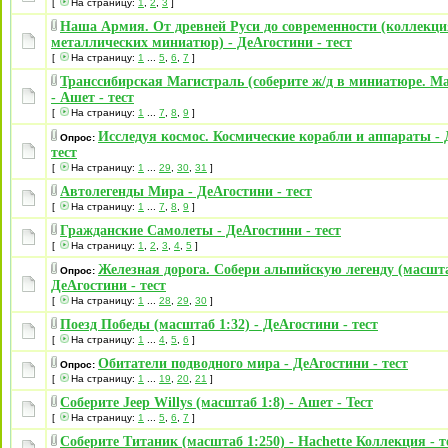
[
На страницу:
1
,
2
,
3
]
Наша Армия. От древней Руси до современности (коллекци
металлических миниатюр) - ДеАгостини - тест
[
На страницу:
1
...
5
,
6
,
7
]
Транссибирская Магистраль (соберите ж/д в миниатюре. Ма
- Ашет - тест
[
На страницу:
1
...
7
,
8
,
9
]
Исследуя космос. Космические корабли и аппараты - 
Опрос:
тест
[
На страницу:
1
...
29
,
30
,
31
]
Автолегенды Мира - ДеАгостини - тест
[
На страницу:
1
...
7
,
8
,
9
]
Гражданские Самолеты - ДеАгостини - тест
[
На страницу:
1
,
2
,
3
,
4
,
5
]
Железная дорога. Собери альпийскую легенду (масшта
Опрос:
ДеАгостини - тест
[
На страницу:
1
...
28
,
29
,
30
]
Поезд Победы (масштаб 1:32) - ДеАгостини - тест
[
На страницу:
1
...
4
,
5
,
6
]
Обитатели подводного мира - ДеАгостини - тест
Опрос:
[
На страницу:
1
...
19
,
20
,
21
]
Соберите Jeep Willys (масштаб 1:8) - Ашет - Тест
[
На страницу:
1
...
5
,
6
,
7
]
Соберите Титаник (масштаб 1:250) - Hachette Коллекция - т