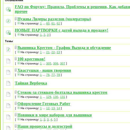
Объявления
FAQ по Форуму: Правила, Проблемы и решения, Как добави
прочее
Нужны Лидеры разделов (модераторы)
[
На страницу:
1
...
60
,
61
,
62
]
НОВЫЕ ПАРТВОРКИ с датой выхода в продажу!
[
На страницу:
1
,
2
,
3
]
Темы
Вышивка Крестом - График Выхода и обсуждение
[
На страницу:
1
...
21
,
22
,
23
]
100 крестиков!
[
На страницу:
1
...
305
,
306
,
307
]
Хвастушки - наши творения
[
На страницу:
1
...
76
,
77
,
78
]
Тайная Вербочка
Стежок-за стежком-болталка вышивка крестом
[
На страницу:
1
...
129
,
130
,
131
]
Оформление Готовых Работ
[
На страницу:
1
...
12
,
13
,
14
]
Новинки в мире наборов для вышивки
[
На страницу:
1
,
2
,
3
,
4
,
5
]
Наши процессы и долгострой