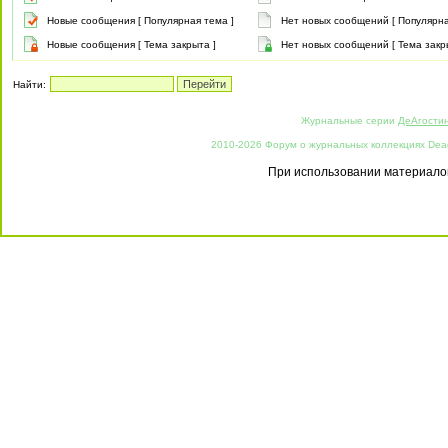
Новые сообщения [ Популярная тема ]
Нет новых сообщений [ Популярна
Новые сообщения [ Тема закрыта ]
Нет новых сообщений [ Тема закр
Найти:
Журнальные серии
ДеАгости
2010-2026 Форум о журнальных коллекциях Deago
При использовании материалов