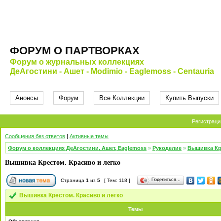
ФОРУМ О ПАРТВОРКАХ
Форум о журнальных коллекциях
ДеАгостини - Ашет - Modimio - Eaglemoss - Centauria
Анонсы
Форум
Все Коллекции
Купить Выпуски
Регистраци
Сообщения без ответов
|
Активные темы
Форум о коллекциях ДеАгостини, Ашет, Eaglemoss
»
Рукоделие
»
Вышивка Кр
Вышивка Крестом. Красиво и легко
Поделиться…
Страница
1
из
5
[ Тем: 118 ]
Вышивка Крестом. Красиво и легко
Темы