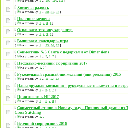
[
На страницу:
1
...
109
,
110
,
111
]
Хомячья радость
[
На страницу:
1
...
30
,
31
,
32
]
Полезные мелочи
[
На страницу:
1
,
2
,
3
,
4
]
Осваиваем технику хардангер
[
На страницу:
1
,
2
,
3
,
4
]
Вышиваем календарь- игра
[
На страницу:
1
...
33
,
34
,
35
]
Совместник №5 Санта с подарками от Dimensions
[
На страницу:
1
...
5
,
6
,
7
]
Пасхально-весенний сюрпризник 2017
[
На страницу:
1
,
2
]
Рукодельный трамвайчик желаний (дни рождения) 2015
[
На страницу:
1
...
11
,
12
,
13
]
Наша дружная компания - рукодельные знакомства и встр
[
На страницу:
1
...
5
,
6
,
7
]
Приятности к НГ 2017
[
На страницу:
1
...
6
,
7
,
8
]
Совместный отшив к Новому году - Пряничный домик из T
Cross Stitching
[
На страницу:
1
,
2
]
Весенний сюрпризник 2016
[
На страницу:
1
...
4
,
5
,
6
]