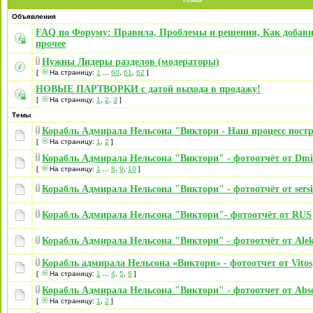
Объявления
FAQ по Форуму: Правила, Проблемы и решения, Как добави
прочее
Нужны Лидеры разделов (модераторы)
[
На страницу:
1
...
60
,
61
,
62
]
НОВЫЕ ПАРТВОРКИ с датой выхода в продажу!
[
На страницу:
1
,
2
,
3
]
Темы
Корабль Адмирала Нельсона "Виктори - Наш процесс пост
[
На страницу:
1
,
2
]
Корабль Адмирала Нельсона "Виктори" - фотоотчёт от Dmit
[
На страницу:
1
...
8
,
9
,
10
]
Корабль Адмирала Нельсона "Виктори" - фотоотчёт от sersi
Корабль Адмирала Нельсона "Виктори"- фотоотчёт от RUS
Корабль Адмирала Нельсона "Виктори" - фотоотчёт от Ale
Корабль адмирала Нельсона «Виктори» - фотоотчет от Vitos
[
На страницу:
1
...
4
,
5
,
6
]
Корабль Адмирала Нельсона "Виктори" - фотоотчет от Abso
[
На страницу:
1
,
2
]