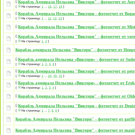
Корабль Адмирала Нельсона "Виктори" - фотоотчет от Aer
[
На страницу:
1
...
16
,
17
,
18
]
Корабль Адмирала Нельсона "Виктори - фотоотчет от Boga
[
На страницу:
1
...
11
,
12
,
13
]
Корабль Адмирала Нельсона "Виктори" - фотоотчет от Mist
Корабль Адмирала Нельсона "Виктори" - фотоотчет от vor
[
На страницу:
1
,
2
]
Корабль адмирала Нельсона "Виктори" - фотоотчет от Heup
Корабль адмирала Нельсона «Виктори» - фотоотчет от Sudo
[
На страницу:
1
,
2
,
3
,
4
]
Корабль Адмирала Нельсона "Виктори" - фотоотчет от petr
[
На страницу:
1
...
29
,
30
,
31
]
Корабль адмирала Нельсона «Виктори» - фотоотчет от Erok
[
На страницу:
1
,
2
,
3
,
4
]
Корабль Адмирала Нельсона "Виктори" - фотоотчет от Old
Корабль Адмирала Нельсона "Виктори - фотоотчет от Deni
[
На страницу:
1
...
7
,
8
,
9
]
Корабль Адмирала Нельсона "Виктори" - фотоотчет от garfil
Корабль Адмирала Нельсона "Виктори" - фотоотчет от maxii