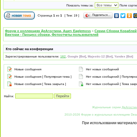
Показать темы за:
Поле сорти
Поделиться…
Страница
1
из
1
[ Тем: 19 ]
Форум о коллекциях ДеАгостини, Ашет, Eaglemoss
»
Серии-Сборки Кораблей
Виктори - Процесс сборки, Фотоотчеты пользователей
Кто сейчас на конференции
Зарегистрированные пользователи:
162
,
Google [Bot]
,
Majestic-12 [Bot]
,
Yandex [Bot]
Новые сообщения
Нет новых сообщений
Новые сообщения [ Популярная тема ]
Нет новых сообщений [ Популярна
Новые сообщения [ Тема закрыта ]
Нет новых сообщений [ Тема закр
Найти:
Журнальные серии
ДеАгости
2010-2026 Форум о журнальных коллекциях Deago
При использовании материалов