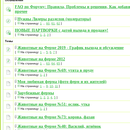
Объявления
FAQ по Форуму: Правила, Проблемы и решения, Как добави
прочее
Нужны Лидеры разделов (модераторы)
[
На страницу:
1
...
60
,
61
,
62
]
НОВЫЕ ПАРТВОРКИ с датой выхода в продажу!
[
На страницу:
1
,
2
,
3
]
Темы
Животные на Ферме 2019 - График выхода и обсуждение
[
На страницу:
1
...
5
,
6
,
7
]
Животные на ферме 2012
[
На страницу:
1
...
63
,
64
,
65
]
Животные на Ферме №69: утята в пруду
[
На страницу:
1
,
2
]
Моя любимая ферма (фото ферм и их жителей)
[
На страницу:
1
...
9
,
10
,
11
]
Зарубежные фермы
[
На страницу:
1
,
2
,
3
,
4
,
5
]
Животные на Ферме №51: ослик, утка
[
На страницу:
1
,
2
]
Животные на Ферме №73: корова, фазан
Животные на Ферме №40: Василий, ягнёнок