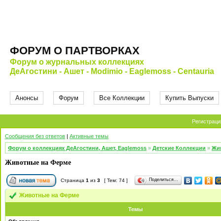
ФОРУМ О ПАРТВОРКАХ
Форум о журнальных коллекциях
ДеАгостини - Ашет - Modimio - Eaglemoss - Centauria
Анонсы
Форум
Все Коллекции
Купить Выпуски
Регистраци
Сообщения без ответов
|
Активные темы
Форум о коллекциях ДеАгостини, Ашет, Eaglemoss
»
Детские Коллекции
»
Жи
Животные на Ферме
Поделиться…
Страница
1
из
3
[ Тем: 74 ]
Животные на Ферме
Темы