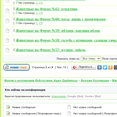
[
На страницу:
1
,
2
]
Животные на Ферме №61: курятник
[
На страницу:
1
,
2
]
Животные на Ферме №60: весы, ящик с помидорами
[
На страницу:
1
,
2
]
Животные на Ферме №59: яблоня, корзина яблок
Животные на Ферме №58: голубь с птенцами, садовая тачк
Животные на Ферме №57: кузнец, лебедь
Показать темы за:
Поле сорти
Поделиться…
Страница
1
из
3
[ Тем: 74 ]
Форум о коллекциях ДеАгостини, Ашет, Eaglemoss
»
Детские Коллекции
»
Жи
Кто сейчас на конференции
Зарегистрированные пользователи:
Ampermeter
,
Google [Bot]
,
Yandex [Bot]
Новые сообщения
Нет новых сообщений
Новые сообщения [ Популярная тема ]
Нет новых сообщений [ Популярна