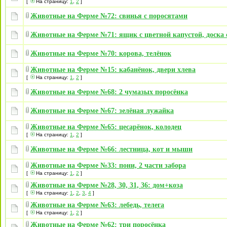
[
На страницу:
1
,
2
]
Животные на Ферме №72: свинья с поросятами
Животные на Ферме №71: ящик с цветной капустой, доска 
Животные на Ферме №70: корова, телёнок
Животные на Ферме №15: кабанёнок, двери хлева
[
На страницу:
1
,
2
]
Животные на Ферме №68: 2 чумазых поросёнка
Животные на Ферме №67: зелёная лужайка
Животные на Ферме №65: цесарёнок, колодец
[
На страницу:
1
,
2
]
Животные на Ферме №66: лестница, кот и мыши
Животные на Ферме №33: пони, 2 части забора
[
На страницу:
1
,
2
]
Животные на Ферме №28, 30, 31, 36: дом+коза
[
На страницу:
1
,
2
,
3
,
4
]
Животные на Ферме №63: лебедь, телега
[
На страницу:
1
,
2
]
Животные на Ферме №62: три поросёнка