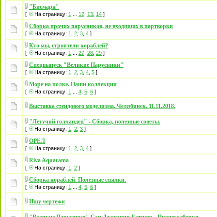
"Бисмарк"
[
На страницу:
1
...
12
,
13
,
14
]
Сборка прочих парусников, не входящих в партворки
[
На страницу:
1
,
2
,
3
,
4
]
Кто мы, строители кораблей?
[
На страницу:
1
...
27
,
28
,
29
]
Спецвыпуск "Великие Парусники"
[
На страницу:
1
,
2
,
3
,
4
,
5
]
Море на полке. Наши коллекции
[
На страницу:
1
...
4
,
5
,
6
]
Выставка стендового моделизма. Челябинск. 11.11.2018.
"Летучий голландец" - Сборка, полезные советы.
[
На страницу:
1
,
2
,
3
]
ОРЕЛ
[
На страницу:
1
,
2
,
3
,
4
]
Riva Aquarama
[
На страницу:
1
,
2
]
Сборка кораблей. Полезные ссылки.
[
На страницу:
1
...
4
,
5
,
6
]
Ищу чертежи