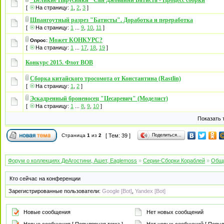
"Великие Парусники" Сан Джованни Батиста - Процесс сборки
[
На страницу:
1
,
2
,
3
]
Шпангоутный разрез "Батисты". Доработка и переработка
[
На страницу:
1
...
9
,
10
,
11
]
Может КОНКУРС?
Опрос:
[
На страницу:
1
...
17
,
18
,
19
]
Конкурс 2015. Флот ВОВ
Сборка китайского тросомота от Константина (Rastlin)
[
На страницу:
1
,
2
]
Эскадренный броненосец "Цесаревич" (Моделист)
[
На страницу:
1
...
8
,
9
,
10
]
Показать 
Поделиться…
Страница
1
из
2
[ Тем: 39 ]
Форум о коллекциях ДеАгостини, Ашет, Eaglemoss
»
Серии-Сборки Кораблей
»
Общи
Кто сейчас на конференции
Зарегистрированные пользователи:
Google [Bot]
,
Yandex [Bot]
Новые сообщения
Нет новых сообщений