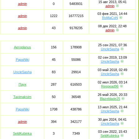
15 авг 2013, 05:41
admin
0
5483931
admin
03 фев 2021, 14:44
admin
1222
16777215
RoMaCoN
08 дек 2022, 22:48
admin
43
9178235
admin
25 сен 2021, 07:36
Aeroplanus
156
178908
UncleSasha
02 сен 2019, 13:09
PapaNiki
45
55086
UncleSasha
03 май 2018, 02:49
UncleSasha
83
29914
UncleSasha
02 июл 2026, 03:14
Паук
287
616503
Reepead96
26 май 2026, 20:33
Taximaksim
50
36548
Blazeblade25
13 июл 2025, 21:44
PapaNiki
1708
438786
UncleSasha
30 дек 2024, 04:41
admin
394
342177
UncleSasha
03 сен 2022, 15:43
SeldKubinka
3
7349
SeldKubinka