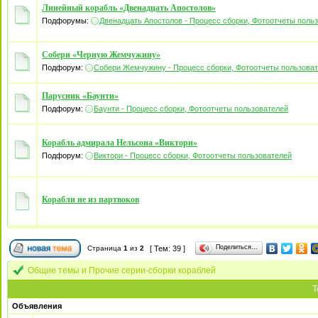
Линейный корабль «Двенадцать Апостолов»
Подфорумы:
Двенадцать Апостолов - Процесс сборки, Фотоотчеты поль
Собери «Черную Жемчужину»
Подфорум:
Собери Жемчужину - Процесс сборки, Фотоотчеты пользова
Парусник «Баунти»
Подфорум:
Баунти - Процесс сборки, Фотоотчеты пользователей
Корабль адмирала Нельсона «Виктори»
Подфорум:
Виктори - Процесс сборки, Фотоотчеты пользователей
Корабли не из партвоков
Поделиться…
Страница
1
из
2
[ Тем: 39 ]
Общие темы и Прочие серии-сборки кораблей
Т
Объявления