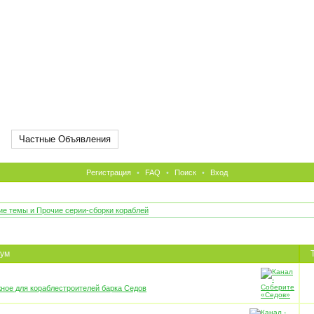
Частные Объявления
Регистрация
•
FAQ
•
Поиск
•
Вход
е темы и Прочие серии-сборки кораблей
ум
ное для кораблестроителей барка Седов