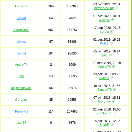
03 окт 2021, 22:51
Leonid.N
269
186963
berserkeruaig
01 окт 2020, 10:01
Berkut
64
64021
wowetz
17 апр 2020, 20:18
Aeroplanus
567
164787
korbut
01 дек 2019, 19:02
alexxx
87
56968
Kot12
05 окт 2019, 16:14
Berkut
104
93636
fone
12 июн 2019, 22:19
Andrei74
2
5009
Andrei74
20 дек 2018, 09:23
Rolf
53
80695
Kaktak
16 окт 2018, 21:56
olegichetovkin
66
29916
Sanyok79
07 окт 2018, 18:31
Gorynov
35
19556
Gorynov
22 янв 2018, 18:56
PapaNiki
114
137468
ZamPoTeh
15 дек 2017, 12:28
piter56
6
8678
BaYeR