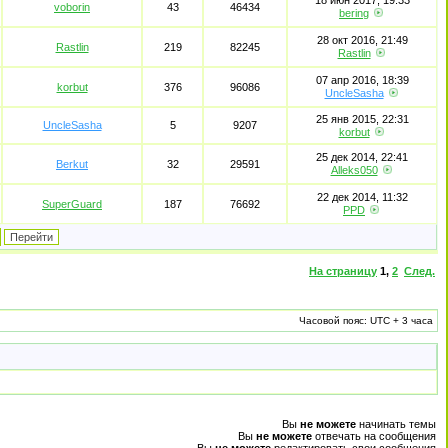
18 июн 2017, 19:33
voborin
43
46434
bering
28 окт 2016, 21:49
Rastlin
219
82245
Rastlin
07 апр 2016, 18:39
korbut
376
96086
UncleSasha
25 янв 2015, 22:31
UncleSasha
5
9207
korbut
25 дек 2014, 22:41
Berkut
32
29591
Alleks050
22 дек 2014, 11:32
SuperGuard
187
76692
PPD
На страницу
1
,
2
След.
Часовой пояс: UTC + 3 часа
Вы
не можете
начинать темы
Вы
не можете
отвечать на сообщения