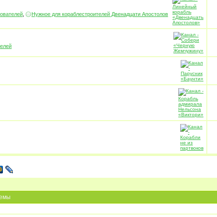
зователей
,
Нужное для кораблестроителей Двенадцати Апостолов
телей
емы