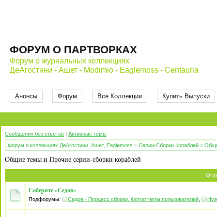
ФОРУМ О ПАРТВОРКАХ
Форум о журнальных коллекциях
ДеАгостини - Ашет - Modimio - Eaglemoss - Centauria
Анонсы
Форум
Все Коллекции
Купить Выпуски
Сообщения без ответов
|
Активные темы
Форум о коллекциях ДеАгостини, Ашет, Eaglemoss
»
Серии-Сборки Кораблей
»
Общи
Общие темы и Прочие серии-сборки кораблей
Фор
Соберите «Седов»
Подфорумы:
Седов - Процесс сборки, Фотоотчеты пользователей
,
Нуж