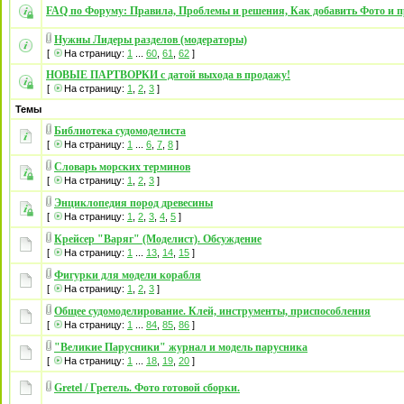
FAQ по Форуму: Правила, Проблемы и решения, Как добавить Фото и п
Нужны Лидеры разделов (модераторы)
[
На страницу:
1
...
60
,
61
,
62
]
НОВЫЕ ПАРТВОРКИ с датой выхода в продажу!
[
На страницу:
1
,
2
,
3
]
Темы
Библиотека судомоделиста
[
На страницу:
1
...
6
,
7
,
8
]
Словарь морских терминов
[
На страницу:
1
,
2
,
3
]
Энциклопедия пород древесины
[
На страницу:
1
,
2
,
3
,
4
,
5
]
Крейсер "Варяг" (Моделист). Обсуждение
[
На страницу:
1
...
13
,
14
,
15
]
Фигурки для модели корабля
[
На страницу:
1
,
2
,
3
]
Общее судомоделирование. Клей, инструменты, приспособления
[
На страницу:
1
...
84
,
85
,
86
]
"Великие Парусники" журнал и модель парусника
[
На страницу:
1
...
18
,
19
,
20
]
Gretel / Гретель. Фото готовой сборки.