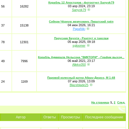
Корабль 12 Апостолов - фотоотчет Sanyok79
03 апр 2024, 23:19
56
16282
Sanyok79
Собери Чёрную жемчужину. Пиратский трёп
04 июн 2026, 16:21
37
15138
PapaNiki
Парусник Баунти - Рангоут и такелаж
05 мар 2025, 09:18
78
12301
sgloomer
Корабль Адмирала Нельсона "ВИКТОРИ" - График выход...
06 май 2021, 23:17
49
7996
Alleks050
Паровой колесный катер Абрау-Дюрсо, М 1:48
07 апр 2026, 13:09
24
1169
Blazeblade25
На страницу
1
,
2
След.
Автор
Ответы
Просмотры
Последнее сообщение