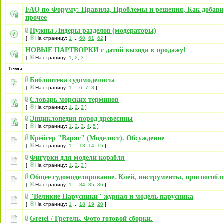
FAQ по Форуму: Правила, Проблемы и решения, Как добави
прочее
Нужны Лидеры разделов (модераторы)
[
На страницу:
1
...
60
,
61
,
62
]
НОВЫЕ ПАРТВОРКИ с датой выхода в продажу!
[
На страницу:
1
,
2
,
3
]
Темы
Библиотека судомоделиста
[
На страницу:
1
...
6
,
7
,
8
]
Словарь морских терминов
[
На страницу:
1
,
2
,
3
]
Энциклопедия пород древесины
[
На страницу:
1
,
2
,
3
,
4
,
5
]
Крейсер "Варяг" (Моделист). Обсуждение
[
На страницу:
1
...
13
,
14
,
15
]
Фигурки для модели корабля
[
На страницу:
1
,
2
,
3
]
Общее судомоделирование. Клей, инструменты, приспособл
[
На страницу:
1
...
84
,
85
,
86
]
"Великие Парусники" журнал и модель парусника
[
На страницу:
1
...
18
,
19
,
20
]
Gretel / Гретель. Фото готовой сборки.