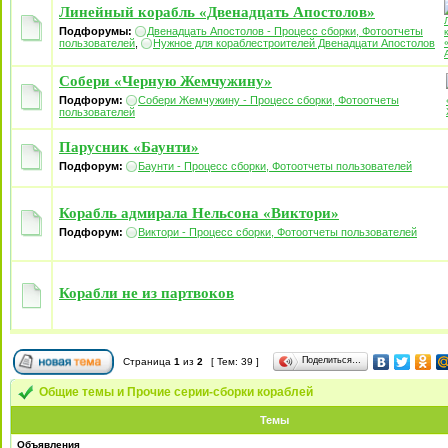
Линейный корабль «Двенадцать Апостолов»
Подфорумы:
Двенадцать Апостолов - Процесс сборки, Фотоотчеты
пользователей
,
Нужное для кораблестроителей Двенадцати Апостолов
Собери «Черную Жемчужину»
Подфорум:
Собери Жемчужину - Процесс сборки, Фотоотчеты
пользователей
Парусник «Баунти»
Подфорум:
Баунти - Процесс сборки, Фотоотчеты пользователей
Корабль адмирала Нельсона «Виктори»
Подфорум:
Виктори - Процесс сборки, Фотоотчеты пользователей
Корабли не из партвоков
Поделиться…
Страница
1
из
2
[ Тем: 39 ]
Общие темы и Прочие серии-сборки кораблей
Темы
Объявления