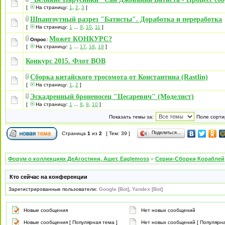
[
На страницу:
1
,
2
,
3
]
Шпангоутный разрез "Батисты". Доработка и переработка
[
На страницу:
1
...
9
,
10
,
11
]
Может КОНКУРС?
Опрос:
[
На страницу:
1
...
17
,
18
,
19
]
Конкурс 2015. Флот ВОВ
Сборка китайского тросомота от Константина (Rastlin)
[
На страницу:
1
,
2
]
Эскадренный броненосец "Цесаревич" (Моделист)
[
На страницу:
1
...
8
,
9
,
10
]
Показать темы за:
Поле сорти
Поделиться…
Страница
1
из
2
[ Тем: 39 ]
Форум о коллекциях ДеАгостини, Ашет, Eaglemoss
»
Серии-Сборки Кораблей
Кто сейчас на конференции
Зарегистрированные пользователи:
Google [Bot]
,
Yandex [Bot]
Новые сообщения
Нет новых сообщений
Новые сообщения [ Популярная тема ]
Нет новых сообщений [ Популярна