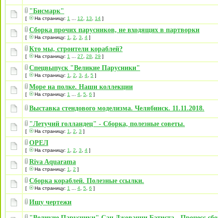
"Бисмарк"
[
На страницу:
1
...
12
,
13
,
14
]
Сборка прочих парусников, не входящих в партворки
[
На страницу:
1
,
2
,
3
,
4
]
Кто мы, строители кораблей?
[
На страницу:
1
...
27
,
28
,
29
]
Спецвыпуск "Великие Парусники"
[
На страницу:
1
,
2
,
3
,
4
,
5
]
Море на полке. Наши коллекции
[
На страницу:
1
...
4
,
5
,
6
]
Выставка стендового моделизма. Челябинск. 11.11.2018.
"Летучий голландец" - Сборка, полезные советы.
[
На страницу:
1
,
2
,
3
]
ОРЕЛ
[
На страницу:
1
,
2
,
3
,
4
]
Riva Aquarama
[
На страницу:
1
,
2
]
Сборка кораблей. Полезные ссылки.
[
На страницу:
1
...
4
,
5
,
6
]
Ищу чертежи
"Великие Парусники" Сан Джованни Батиста - Процесс сб