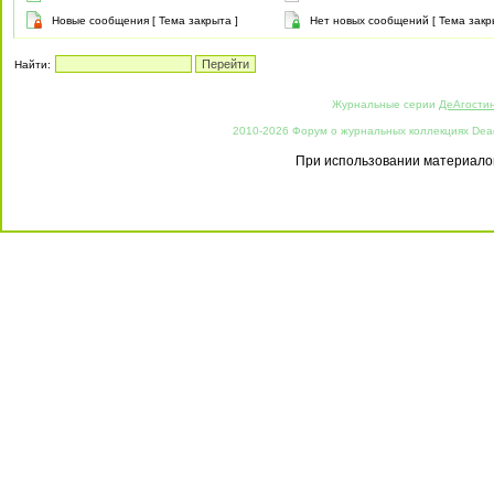
Новые сообщения [ Тема закрыта ]
Нет новых сообщений [ Тема закр
Найти:
Журнальные серии
ДеАгости
2010-2026 Форум о журнальных коллекциях Deago
При использовании материалов