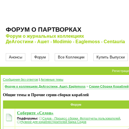
ФОРУМ О ПАРТВОРКАХ
Форум о журнальных коллекциях
ДеАгостини - Ашет - Modimio - Eaglemoss - Centauria
Анонсы
Форум
Все Коллекции
Купить Выпуски
Регистраци
Сообщения без ответов
|
Активные темы
Форум о коллекциях ДеАгостини, Ашет, Eaglemoss
»
Серии-Сборки Кораблей
Общие темы и Прочие серии-сборки кораблей
Форум
Соберите «Седов»
Подфорумы:
Седов - Процесс сборки, Фотоотчеты пользователей
,
Нужное для кораблестроителей барка Седов