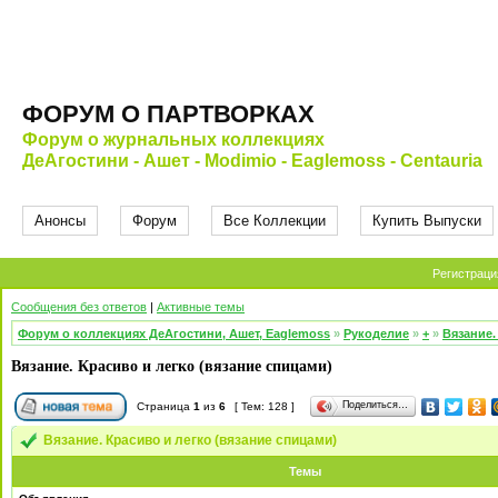
ФОРУМ О ПАРТВОРКАХ
Форум о журнальных коллекциях
ДеАгостини - Ашет - Modimio - Eaglemoss - Centauria
Анонсы
Форум
Все Коллекции
Купить Выпуски
Регистраци
Сообщения без ответов
|
Активные темы
Форум о коллекциях ДеАгостини, Ашет, Eaglemoss
»
Рукоделие
»
+
»
Вязание.
Вязание. Красиво и легко (вязание спицами)
Поделиться…
Страница
1
из
6
[ Тем: 128 ]
Вязание. Красиво и легко (вязание спицами)
Темы