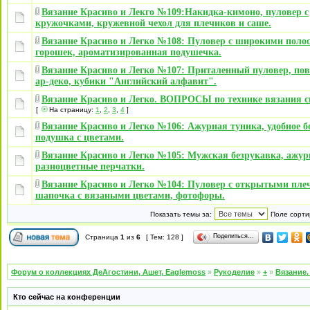
Вязание Красиво и Лекго №109:Накидка-кимоно, пуловер с
кружочками, кружевной чехол для плечиков и саше.
Вязание Красиво и Легко №108: Пуловер с широкими поло
горошек, ароматизированная подушечка.
Вязание Красиво и Легко №107: Приталенный пуловер, пов
ар-деко, кубики "Английский алфавит".
Вязание Красиво и Легко. ВОПРОСЫ по технике вязания 
[
На страницу:
1
,
2
,
3
,
4
]
Вязание Красиво и Легко №106: Ажурная туника, удобное б
подушка с цветами.
Вязание Красиво и Легко №105: Мужская безрукавка, ажур
разноцветные перчатки.
Вязание Красиво и Легко №104: Пуловер с открытыми пле
шапочка с вязаными цветами, фотофоры.
Показать темы за:
Поле сорти
Поделиться…
Страница
1
из
6
[ Тем: 128 ]
Форум о коллекциях ДеАгостини, Ашет, Eaglemoss
»
Рукоделие
»
+
»
Вязание.
Кто сейчас на конференции