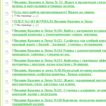
Вязание. Красиво и Легко № 55: Жакет в ирландском стиле,
шляпы и напульсники,кухонные мелочи.
Есть чего-нибудь интересненького? Вяжем на спицах.
[
На страницу:
1
,
2
]
ПЛЕД №2 ИЗ ЖУРНАЛА Вязание Красиво и Легко
[
На страницу:
1
,
2
]
Вязание Красиво и Легко №116: Кофта с ажурными вставк
спальный комплект с геометрическим узором, митенки.
Вязание Красиво и Легко №115: Салфетка для хлебной кор
красный жакет с баской, "валяная" сумочка с пуговицами.
Вязание Красиво и Легко №114:Туника с асимметричной го
покрывало, тапочки с узорами из кос.
Вязание Красиво и Легко №113: Кофточка с твидовым эфф
подушечка с цветами, колье-пластрон с бусинами.
Вязание. Красиво и легко №38:Полосатый пуловер,валяны
сервировочные салфетки,шапочка "Божья коровка"
Вязание Красиво и Легко №112: Жакет, украшенный цвета
шотландском стиле, кисточка для ключа.
Вязание Красиво и Легко №111: Сумочка с клапаном, пулов
кокеткой, валик с полосками.
Вязание Красиво и Легко №110:Кардиган, полосатая шапоч
украшенный косами.