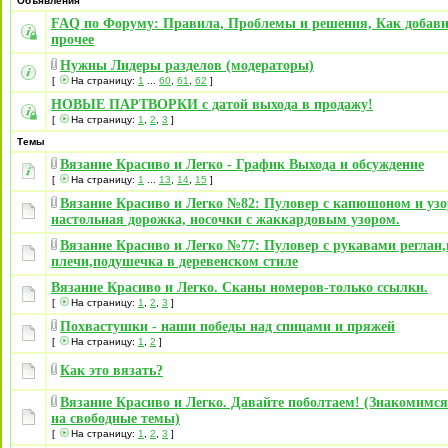
Объявления
FAQ по Форуму: Правила, Проблемы и решения, Как добави
прочее
Нужны Лидеры разделов (модераторы)
[
На страницу:
1
...
60
,
61
,
62
]
НОВЫЕ ПАРТВОРКИ с датой выхода в продажу!
[
На страницу:
1
,
2
,
3
]
Темы
Вязание Красиво и Легко - График Выхода и обсуждение
[
На страницу:
1
...
13
,
14
,
15
]
Вязание Красиво и Легко №82: Пуловер с капюшоном и узо
настольная дорожка, носочки с жаккардовым узором.
Вязание Красиво и Легко №77: Пуловер с рукавами реглан,
плечи,подушечка в деревенском стиле
Вязание Красиво и Легко. Сканы номеров-только ссылки.
[
На страницу:
1
,
2
,
3
]
Похвастушки - наши победы над спицами и пряжей
[
На страницу:
1
,
2
]
Как это вязать?
Вязание Красиво и Легко. Давайте поболтаем! (Знакомимс
на свободные темы)
[
На страницу:
1
,
2
,
3
]