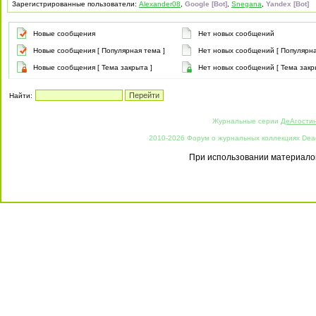
Зарегистрированные пользователи:
Alexander08
,
Google [Bot]
,
Snegana
,
Yandex [Bot]
Новые сообщения
Нет новых сообщений
Новые сообщения [ Популярная тема ]
Нет новых сообщений [ Популярна
Новые сообщения [ Тема закрыта ]
Нет новых сообщений [ Тема закр
Найти:
Журнальные серии
ДеАгости
2010-2026 Форум о журнальных коллекциях Deago
При использовании материалов