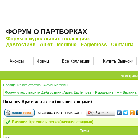
ФОРУМ О ПАРТВОРКАХ
Форум о журнальных коллекциях
ДеАгостини - Ашет - Modimio - Eaglemoss - Centauria
Анонсы
Форум
Все Коллекции
Купить Выпуски
Регистраци
Сообщения без ответов
|
Активные темы
Форум о коллекциях ДеАгостини, Ашет, Eaglemoss
»
Рукоделие
»
+
»
Вязание.
Вязание. Красиво и легко (вязание спицами)
Поделиться…
Страница
1
из
6
[ Тем: 128 ]
Вязание. Красиво и легко (вязание спицами)
Темы