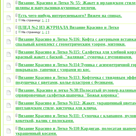
Вязание. Красиво и Легко № 55: Жакет в ирландском стиле,
шляпы и напульсники,кухонные мелочи.
Есть чего-нибудь интересненького? Вяжем на спицах.
[
На страницу:
1
,
2
]
ПЛЕД №2 ИЗ ЖУРНАЛА Вязание Красиво и Легко
[
На страницу:
1
,
2
]
Вязание Красиво и Легко №116: Кофта с ажурными вставк
спальный комплект с геометрическим узором, митенки.
Вязание Красиво и Легко №115: Салфетка для хлебной кор
красный жакет с баской, "валяная" сумочка с пуговицами.
Вязание Красиво и Легко №114:Туника с асимметричной го
покрывало, тапочки с узорами из кос.
Вязание Красиво и Легко №113: Кофточка с твидовым эфф
подушечка с цветами, колье-пластрон с бусинами.
Вязание. Красиво и легко №38:Полосатый пуловер,валяны
сервировочные салфетки,шапочка "Божья коровка"
Вязание Красиво и Легко №112: Жакет, украшенный цвета
шотландском стиле, кисточка для ключа.
Вязание Красиво и Легко №111: Сумочка с клапаном, пулов
кокеткой, валик с полосками.
Вязание Красиво и Легко №110:Кардиган, полосатая шапоч
украшенный косами.