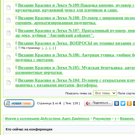
Вязание Красиво и Лекго №109:Накидка-кимоно, пуловер с
кружочками, кружевной чехол для плечиков и саше.
Вязание Красиво и Легко №108: Пуловер с широкими поло
горошек, ароматизированная подушечка.
Вязание Красиво и Легко №107: Приталенный пуловер, пов
ар-деко, кубики "Английский алфавит".
Вязание Красиво и Легко. ВОПРОСЫ по технике вязания 
[
На страницу:
1
,
2
,
3
,
4
]
Вязание Красиво и Легко №106: Ажурная туника, удобное б
подушка с цветами.
Вязание Красиво и Легко №105: Мужская безрукавка, ажур
разноцветные перчатки.
Вязание Красиво и Легко №104: Пуловер с открытыми пле
шапочка с вязаными цветами, фотофоры.
Показать темы за:
Поле сорти
Поделиться…
Страница
1
из
6
[ Тем: 128 ]
Форум о коллекциях ДеАгостини, Ашет, Eaglemoss
»
Рукоделие
»
+
»
Вязание.
Кто сейчас на конференции