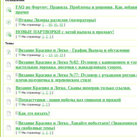
Объявления
FAQ по Форуму: Правила, Проблемы и решения, Как добави
прочее
Нужны Лидеры разделов (модераторы)
[
На страницу:
1
...
60
,
61
,
62
]
НОВЫЕ ПАРТВОРКИ с датой выхода в продажу!
[
На страницу:
1
,
2
,
3
]
Темы
Вязание Красиво и Легко - График Выхода и обсуждение
[
На страницу:
1
...
13
,
14
,
15
]
Вязание Красиво и Легко №82: Пуловер с капюшоном и узо
настольная дорожка, носочки с жаккардовым узором.
Вязание Красиво и Легко №77: Пуловер с рукавами реглан,
плечи,подушечка в деревенском стиле
Вязание Красиво и Легко. Сканы номеров-только ссылки.
[
На страницу:
1
,
2
,
3
]
Похвастушки - наши победы над спицами и пряжей
[
На страницу:
1
,
2
]
Как это вязать?
Вязание Красиво и Легко. Давайте поболтаем! (Знакомимс
на свободные темы)
[
На страницу:
1
,
2
,
3
]