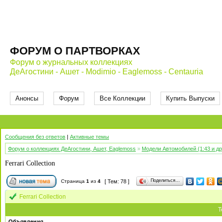
ФОРУМ О ПАРТВОРКАХ
Форум о журнальных коллекциях
ДеАгостини - Ашет - Modimio - Eaglemoss - Centauria
Анонсы
Форум
Все Коллекции
Купить Выпуски
Сообщения без ответов
|
Активные темы
Форум о коллекциях ДеАгостини, Ашет, Eaglemoss
»
Модели Автомобилей (1:43 и д
Ferrari Collection
Поделиться…
Страница
1
из
4
[ Тем: 78 ]
Ferrari Collection
Т
Объявления