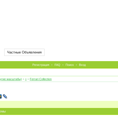
Частные Объявления
Регистрация
•
FAQ
•
Поиск
•
Вход
ругие масштабы)
»
+
»
Ferrari Collection
емы