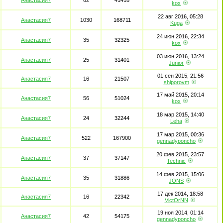
Анастасия7
62
41418
kox
22 авг 2016, 05:28
Анастасия7
1030
168711
Kuga
24 июн 2016, 22:34
Анастасия7
35
32325
kox
03 июн 2016, 13:24
Анастасия7
25
31401
Junior
01 сен 2015, 21:56
Анастасия7
16
21507
shiporovm
17 май 2015, 20:14
Анастасия7
56
51024
kox
18 мар 2015, 14:40
Анастасия7
24
32244
Leha
17 мар 2015, 00:36
Анастасия7
522
167900
gennadyponcho
20 фев 2015, 23:57
Анастасия7
37
37147
Technic
14 фев 2015, 15:06
Анастасия7
35
31886
JONS
17 дек 2014, 18:58
Анастасия7
16
22342
VictOrNN
19 ноя 2014, 01:14
Анастасия7
42
54175
gennadyponcho