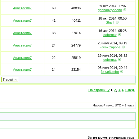
29 окт 2014, 17:07
Анастасия7
69
48836
gennadyponcho
18 окт 2014, 00:50
Анастасия7
41
40411
ShaH
16 авг 2014, 05:28
Анастасия7
33
27014
ceformat
23 июл 2014, 09:19
Анастасия7
24
24779
FrenkCapone
19 июл 2014, 03:32
Анастасия7
22
25819
ceformat
06 июл 2014, 20:44
Анастасия7
14
23154
ferrarilambo
На страницу
1
,
2
,
3
,
4
След.
Часовой пояс: UTC + 3 часа
Вы
не можете
начинать темы