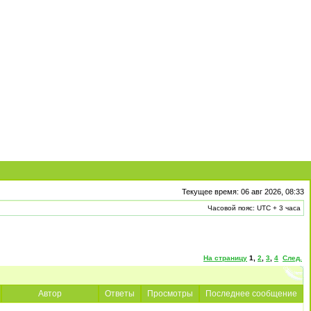
Текущее время: 06 авг 2026, 08:33
Часовой пояс: UTC + 3 часа
На страницу
1
,
2
,
3
,
4
След.
Автор
Ответы
Просмотры
Последнее сообщение