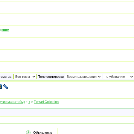
ждение
темы за:
Поле сортировки
ругие масштабы)
»
+
»
Ferrari Collection
Объявление