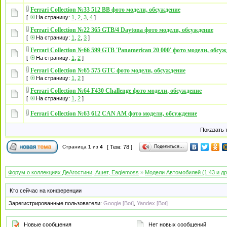
Ferrari Collection №33 512 BB фото модели, обсуждение
[
На страницу:
1
,
2
,
3
,
4
]
Ferrari Collection №22 365 GTB/4 Daytona фото модели, обсуждение
[
На страницу:
1
,
2
,
3
]
Ferrari Collection №66 599 GTB 'Panamerican 20 000' фото модели, обсу
[
На страницу:
1
,
2
]
Ferrari Collection №65 575 GTC фото модели, обсуждение
[
На страницу:
1
,
2
]
Ferrari Collection №64 F430 Challenge фото модели, обсуждение
[
На страницу:
1
,
2
]
Ferrari Collection №63 612 CAN AM фото модели, обсуждение
Показать 
Поделиться…
Страница
1
из
4
[ Тем: 78 ]
Форум о коллекциях ДеАгостини, Ашет, Eaglemoss
»
Модели Автомобилей (1:43 и д
Кто сейчас на конференции
Зарегистрированные пользователи:
Google [Bot]
,
Yandex [Bot]
Новые сообщения
Нет новых сообщений