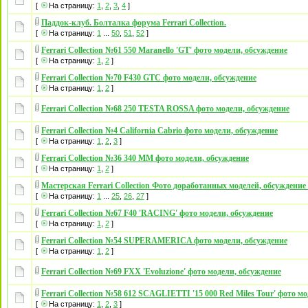
[
На страницу:
1
,
2
,
3
,
4
]
Паддок-клуб. Болталка форума Ferrari Collection.
[
На страницу:
1
...
50
,
51
,
52
]
Ferrari Collection №61 550 Maranello 'GT' фото модели, обсуждение
[
На страницу:
1
,
2
]
Ferrari Collection №70 F430 GTC фото модели, обсуждение
[
На страницу:
1
,
2
]
Ferrari Collection №68 250 TESTA ROSSA фото модели, обсуждение
Ferrari Collection №4 California Cabrio фото модели, обсуждение
[
На страницу:
1
,
2
,
3
]
Ferrari Collection №36 340 MM фото модели, обсуждение
[
На страницу:
1
,
2
]
Мастерская Ferrari Collection Фото доработанных моделей, обсуждени
[
На страницу:
1
...
25
,
26
,
27
]
Ferrari Collection №67 F40 'RACING' фото модели, обсуждение
[
На страницу:
1
,
2
]
Ferrari Collection №54 SUPERAMERICA фото модели, обсуждение
[
На страницу:
1
,
2
]
Ferrari Collection №69 FXX 'Evoluzione' фото модели, обсуждение
Ferrari Collection №58 612 SCAGLIETTI '15 000 Red Miles Tour' фото м
[
На страницу:
1
,
2
,
3
]