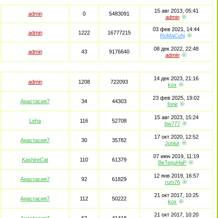
15 авг 2013, 05:41
admin
0
5483091
admin
03 фев 2021, 14:44
admin
1222
16777215
RoMaCoN
08 дек 2022, 22:48
admin
43
9176640
admin
14 дек 2023, 21:16
admin
1208
722093
kox
23 фев 2025, 19:02
Анастасия7
34
44303
fone
15 авг 2023, 15:24
Leha
116
52708
bw777
17 окт 2020, 12:52
Анастасия7
30
35782
Junior
07 июн 2019, 11:19
KashireCat
110
61379
BeTepuHaP
12 янв 2019, 16:57
Анастасия7
92
61829
rum76
21 окт 2017, 10:25
Анастасия7
112
50222
kox
21 окт 2017, 10:20