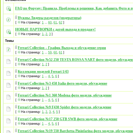
FAQ по Форуму: Правила, Проблемы и решения, Как добавить Фото и п
Нужны Лидеры разделов (модераторы)
[
На страницу:
1
...
60
,
61
,
62
]
НОВЫЕ ПАРТВОРКИ с датой выхода в продажу!
[
На страницу:
1
,
2
,
3
]
Темы
Ferrari Collection – График Выхода и обсуждение серии
[
На страницу:
1
...
59
,
60
,
61
]
Ferrari Collection №52 250 TESTA ROSSA NART фото модели, обсужден
[
На страницу:
1
,
2
]
Коллекции моделей Ferrari 1/43
[
На страницу:
1
...
4
,
5
,
6
]
Ferrari Collection №3 458 Italia фото модели, обсуждение
[
На страницу:
1
,
2
]
Ferrari Collection №1 360 Modena фото модели, обсуждение
[
На страницу:
1
...
4
,
5
,
6
]
Ferrari Collection №9 F430 Spider фото модели, обсуждение
[
На страницу:
1
,
2
,
3
,
4
,
5
]
Ferrari Collection №17 250 GTB SWB фото модели, обсуждение
[
На страницу:
1
...
4
,
5
,
6
]
Ferrari Collection №19 550 Barchetta Pininfarina фото модели, обсуждени