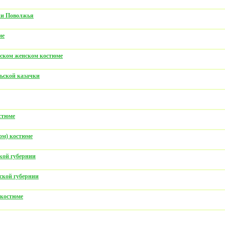
ки Поволжья
ме
йском женском костюме
ьской казачки
стюме
ом) костюме
кой губернии
ской губернии
 костюме