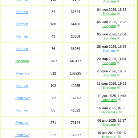
Snegana
04 июл 2026, 18:33
Karmen
84
31644
Snegana
05 июн 2026, 12:08
Karmen
180
64160
Snegana
05 июн 2026, 12:04
Karmen
43
26669
Snegana
28 май 2026, 16:55
Karmen
76
38264
Karmen
20 мар 2026, 11:03
Nicanora
3767
645177
Snegana
25 фев 2026, 19:37
Plyushka
312
102925
Snegana
25 фев 2026, 19:25
Karmen
102
42255
Snegana
19 дек 2025, 11:40
Plyushka
382
152002
Luboslava
16 май 2025, 07:55
Karmen
85
41522
1Abrikoska
06 апр 2025, 16:37
Plyushka
271
79144
Snegana
10 дек 2024, 00:13
Plyushka
522
133277
HelgaKos