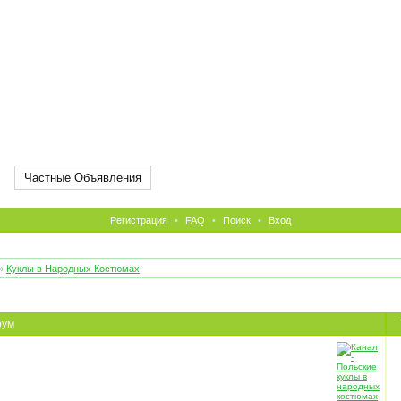
Частные Объявления
Регистрация
•
FAQ
•
Поиск
•
Вход
»
Куклы в Народных Костюмах
рум