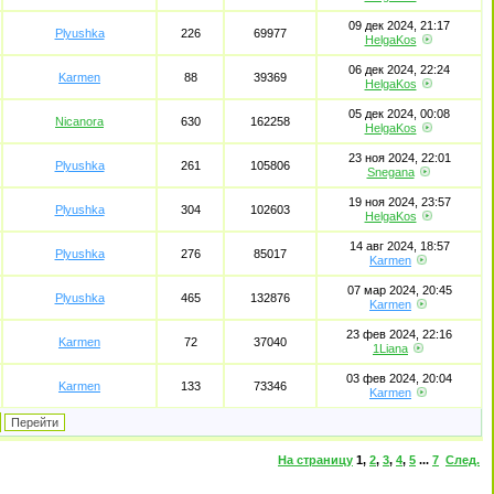
09 дек 2024, 21:17
Plyushka
226
69977
HelgaKos
06 дек 2024, 22:24
Karmen
88
39369
HelgaKos
05 дек 2024, 00:08
Nicanora
630
162258
HelgaKos
23 ноя 2024, 22:01
Plyushka
261
105806
Snegana
19 ноя 2024, 23:57
Plyushka
304
102603
HelgaKos
14 авг 2024, 18:57
Plyushka
276
85017
Karmen
07 мар 2024, 20:45
Plyushka
465
132876
Karmen
23 фев 2024, 22:16
Karmen
72
37040
1Liana
03 фев 2024, 20:04
Karmen
133
73346
Karmen
На страницу
1
,
2
,
3
,
4
,
5
...
7
След.