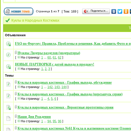
Поделиться…
Страница
1
из
7
[ Тем: 169 ]
Куклы в Народных Костюмах
Т
Объявления
FAQ по Форуму: Правила, Проблемы и решения, Как добавить Фото и п
Нужны Лидеры разделов (модераторы)
[
На страницу:
1
...
60
,
61
,
62
]
НОВЫЕ ПАРТВОРКИ с датой выхода в продажу!
[
На страницу:
1
,
2
,
3
]
Темы
Куклы в народных костюмах - График выхода, обсуждение
[
На страницу:
1
...
142
,
143
,
144
]
Куклы в народных костюмах - График выхода (перезапуск серии)
[
На страницу:
1
...
4
,
5
,
6
]
Куклы в народных костюмах - Вероятные прототипы серии
Наши Дни Рождения
[
На страницу:
1
...
94
,
95
,
96
]
Куклы в народных костюмах №61 Кукла в жатвенном костюме Олонец