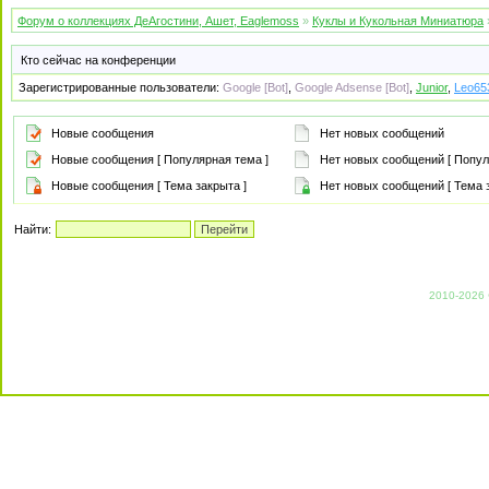
Форум о коллекциях ДеАгостини, Ашет, Eaglemoss
»
Куклы и Кукольная Миниатюра
Кто сейчас на конференции
Зарегистрированные пользователи:
Google [Bot]
,
Google Adsense [Bot]
,
Junior
,
Leo65
Новые сообщения
Нет новых сообщений
Новые сообщения [ Популярная тема ]
Нет новых сообщений [ Попул
Новые сообщения [ Тема закрыта ]
Нет новых сообщений [ Тема з
Найти:
2010-2026 