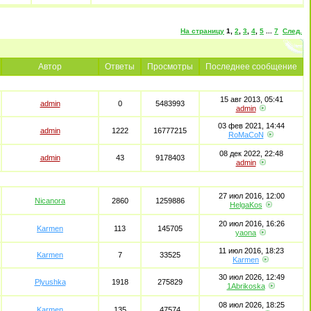
На страницу
1
,
2
,
3
,
4
,
5
...
7
След.
Автор
Ответы
Просмотры
Последнее сообщение
15 авг 2013, 05:41
admin
0
5483993
admin
03 фев 2021, 14:44
admin
1222
16777215
RoMaCoN
08 дек 2022, 22:48
admin
43
9178403
admin
27 июл 2016, 12:00
Nicanora
2860
1259886
HelgaKos
20 июл 2016, 16:26
Karmen
113
145705
yaona
11 июл 2016, 18:23
Karmen
7
33525
Karmen
30 июл 2026, 12:49
Plyushka
1918
275829
1Abrikoska
08 июл 2026, 18:25
Karmen
135
47574