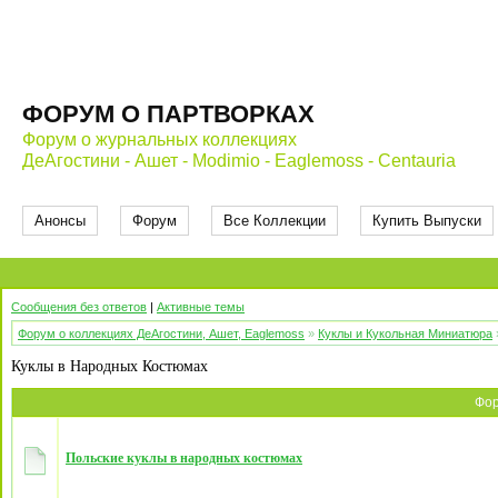
ФОРУМ О ПАРТВОРКАХ
Форум о журнальных коллекциях
ДеАгостини - Ашет - Modimio - Eaglemoss - Centauria
Анонсы
Форум
Все Коллекции
Купить Выпуски
Сообщения без ответов
|
Активные темы
Форум о коллекциях ДеАгостини, Ашет, Eaglemoss
»
Куклы и Кукольная Миниатюра
Куклы в Народных Костюмах
Фо
Польские куклы в народных костюмах