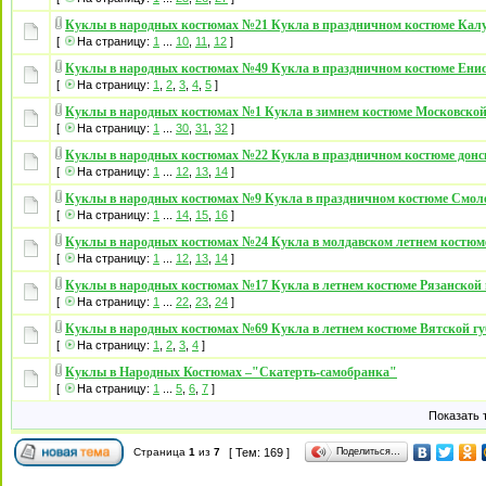
Куклы в народных костюмах №21 Кукла в праздничном костюме Кал
[
На страницу:
1
...
10
,
11
,
12
]
Куклы в народных костюмах №49 Кукла в праздничном костюме Енис
[
На страницу:
1
,
2
,
3
,
4
,
5
]
Куклы в народных костюмах №1 Кукла в зимнем костюме Московской
[
На страницу:
1
...
30
,
31
,
32
]
Куклы в народных костюмах №22 Кукла в праздничном костюме донс
[
На страницу:
1
...
12
,
13
,
14
]
Куклы в народных костюмах №9 Кукла в праздничном костюме Смол
[
На страницу:
1
...
14
,
15
,
16
]
Куклы в народных костюмах №24 Кукла в молдавском летнем костюм
[
На страницу:
1
...
12
,
13
,
14
]
Куклы в народных костюмах №17 Кукла в летнем костюме Рязанской 
[
На страницу:
1
...
22
,
23
,
24
]
Куклы в народных костюмах №69 Кукла в летнем костюме Вятской г
[
На страницу:
1
,
2
,
3
,
4
]
Куклы в Народных Костюмах –"Скатерть-самобранка"
[
На страницу:
1
...
5
,
6
,
7
]
Показать 
Поделиться…
Страница
1
из
7
[ Тем: 169 ]