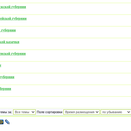
ужской губернии
ейской губернии
 губернии
кой казачки
енской губернии
е
губернии
убернии
темы за:
Поле сортировки