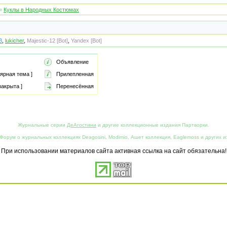
»
Куклы в Народных Костюмах
3
,
lukicher
,
Majestic-12 [Bot]
,
Yandex [Bot]
Объявление
ярная тема ]
Прилепленная
акрыта ]
Перенесённая
Журнальные серии
ДеАгостини
и другие коллекционные издания Партворки.
Форум о журнальных коллекциях Deagosini, Modimio, Ашет коллекция, Eaglemoss и других и
При использовании материалов сайта активная ссылка на сайт обязательна!