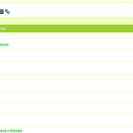
емы
рочее
кой губернии