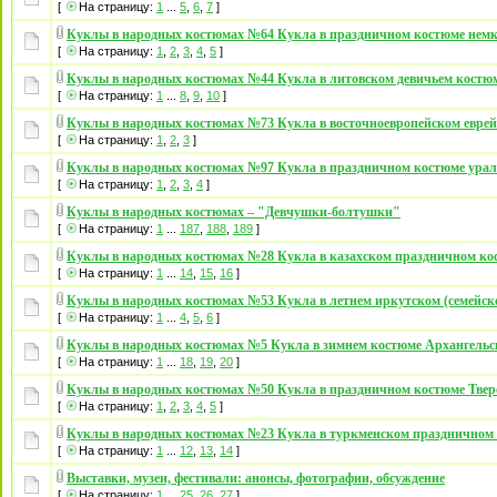
[
На страницу:
1
...
5
,
6
,
7
]
Куклы в народных костюмах №64 Кукла в праздничном костюме нем
[
На страницу:
1
,
2
,
3
,
4
,
5
]
Куклы в народных костюмах №44 Кукла в литовском девичьем костю
[
На страницу:
1
...
8
,
9
,
10
]
Куклы в народных костюмах №73 Кукла в восточноевропейском евре
[
На страницу:
1
,
2
,
3
]
Куклы в народных костюмах №97 Кукла в праздничном костюме урал
[
На страницу:
1
,
2
,
3
,
4
]
Куклы в народных костюмах – "Девчушки-болтушки"
[
На страницу:
1
...
187
,
188
,
189
]
Куклы в народных костюмах №28 Кукла в казахском праздничном ко
[
На страницу:
1
...
14
,
15
,
16
]
Куклы в народных костюмах №53 Кукла в летнем иркутском (семейск
[
На страницу:
1
...
4
,
5
,
6
]
Куклы в народных костюмах №5 Кукла в зимнем костюме Архангельс
[
На страницу:
1
...
18
,
19
,
20
]
Куклы в народных костюмах №50 Кукла в праздничном костюме Твер
[
На страницу:
1
,
2
,
3
,
4
,
5
]
Куклы в народных костюмах №23 Кукла в туркменском праздничном
[
На страницу:
1
...
12
,
13
,
14
]
Выставки, музеи, фестивали: анонсы, фотографии, обсуждение
[
На страницу:
1
...
25
,
26
,
27
]