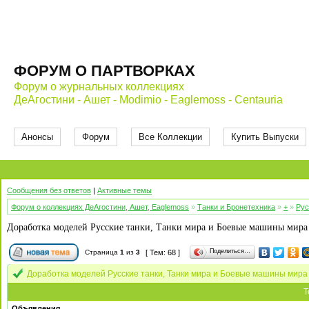
ФОРУМ О ПАРТВОРКАХ
Форум о журнальных коллекциях
ДеАгостини - Ашет - Modimio - Eaglemoss - Centauria
Анонсы
Форум
Все Коллекции
Купить Выпуски
Сообщения без ответов
|
Активные темы
Форум о коллекциях ДеАгостини, Ашет, Eaglemoss
»
Танки и Бронетехника
»
+
»
Рус
Доработка моделей Русские танки, Танки мира и Боевые машины мира
Поделиться…
Страница
1
из
3
[ Тем: 68 ]
Доработка моделей Русские танки, Танки мира и Боевые машины мир
Т
Объявления