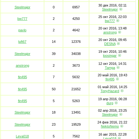
30 дек 2016, 02:11
Steelmajor
0
6957
Steelmajor
25 окт 2016, 22:03
bw777
2
4250
bw777
20 окт 2016, 13:48
pavlo
2
4642
anstrong
20 окт 2016, 09:45
luft67
14
12376
DESNA
19 окт 2016, 10:46
Steelmajor
39
34038
loosingar
12 окт 2016, 14:31
anstrong
2
3673
Tamga
20 май 2016, 19:43
fin495
7
5632
fin495
01 май 2016, 14:25
fin495
50
21652
TonyHazard
19 апр 2016, 06:28
fin495
5
5263
durg
02 апр 2016, 23:25
Steelmajor
18
13491
Steelmajor
24 фев 2016, 21:22
Steelmajor
23
19529
NektoNemo
16 авг 2015, 22:28
Leva018
5
7562
Leva018