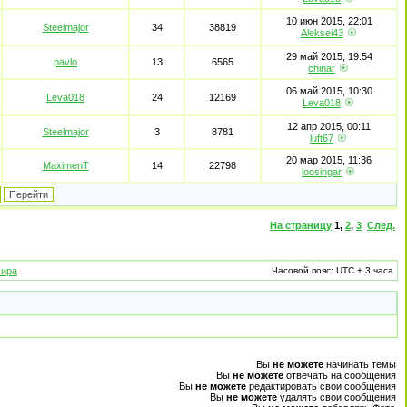
10 июн 2015, 22:01
Steelmajor
34
38819
Aleksei43
29 май 2015, 19:54
pavlo
13
6565
chinar
06 май 2015, 10:30
Leva018
24
12169
Leva018
12 апр 2015, 00:11
Steelmajor
3
8781
luft67
20 мар 2015, 11:36
MaximenT
14
22798
loosingar
На страницу
1
,
2
,
3
След.
мира
Часовой пояс: UTC + 3 часа
Вы
не можете
начинать темы
Вы
не можете
отвечать на сообщения
Вы
не можете
редактировать свои сообщения
Вы
не можете
удалять свои сообщения