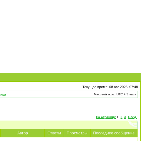
Текущее время: 08 авг 2026, 07:48
мира
Часовой пояс: UTC + 3 часа
На страницу
1
,
2
,
3
След.
Автор
Ответы
Просмотры
Последнее сообщение