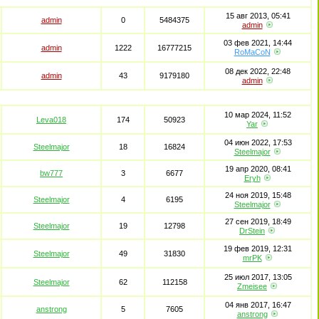
15 авг 2013, 05:41
admin
0
5484375
admin
03 фев 2021, 14:44
admin
1222
16777215
RoMaCoN
08 дек 2022, 22:48
admin
43
9179180
admin
10 мар 2024, 11:52
Leva018
174
50923
Yar
04 июн 2022, 17:53
Steelmajor
18
16824
Steelmajor
19 апр 2020, 08:41
bw777
3
6677
Eryh
24 ноя 2019, 15:48
Steelmajor
4
6195
Steelmajor
27 сен 2019, 18:49
Steelmajor
19
12798
DrStein
19 фев 2019, 12:31
Steelmajor
49
31830
mrPK
25 июл 2017, 13:05
Steelmajor
62
112158
Zmeisee
04 янв 2017, 16:47
anstrong
5
7605
anstrong