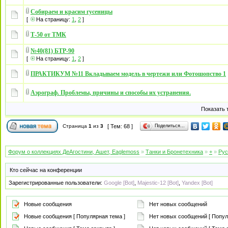
Собираем и красим гусеницы
[
На страницу:
1
,
2
]
Т-50 от ТМК
№40(81) БТР-90
[
На страницу:
1
,
2
]
ПРАКТИКУМ №11 Вкладываем модель в чертежи или Фотошопство 1
Аэрограф. Проблемы, причины и способы их устранения.
Показать 
Поделиться…
Страница
1
из
3
[ Тем: 68 ]
Форум о коллекциях ДеАгостини, Ашет, Eaglemoss
»
Танки и Бронетехника
»
+
»
Рус
Кто сейчас на конференции
Зарегистрированные пользователи:
Google [Bot]
,
Majestic-12 [Bot]
,
Yandex [Bot]
Новые сообщения
Нет новых сообщений
Новые сообщения [ Популярная тема ]
Нет новых сообщений [ Попул