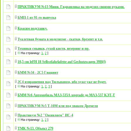
ПРАКТИКУМ №13 Мини. Гидравлика на моделях своими руками.
БМП-1 из 91-го выпуска
Красим подставку.
Туалетная бумага в моделизме - скатки, брезент и т.п.
Техники смывки, сухой кисти, везеринг и пр.
[
На страницу:
1
,
2
]
10,5 cm leFH 18 Selbstfahrlafette auf Gechutzwagen 39H(f)
БММ №34 - 2С5 Гиацинт
2С4 извращения над Тюльпаном, ибо хуже уже не будет.
[
На страницу:
1
,
2
,
3
]
БММ №6 Автомобиль МАЗ-535А upgrade до МАЗ-537 KЭТ-Т
ПРАКТИКУМ №5 Т-10М или под знаком Дремеля
Практикум №2 "Оживляем" ИС-4
[
На страницу:
1
,
2
]
ТМК №13. Объект 279