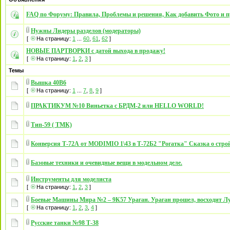
FAQ по Форуму: Правила, Проблемы и решения, Как добавить Фото и п
Нужны Лидеры разделов (модераторы)
[
На страницу:
1
...
60
,
61
,
62
]
НОВЫЕ ПАРТВОРКИ с датой выхода в продажу!
[
На страницу:
1
,
2
,
3
]
Темы
Вышка 40В6
[
На страницу:
1
...
7
,
8
,
9
]
ПРАКТИКУМ №10 Виньетка с БРДМ-2 или HELLO WORLD!
Тип-59 ( ТМК)
Конверсия Т-72А от MODIMIO 1\43 в Т-72Б2 "Рогатка" Сказка о стро
Базовые техники и очевидные вещи в модельном деле.
Инструменты для моделиста
[
На страницу:
1
,
2
,
3
]
Боевые Машины Мира №2 – 9К57 Ураган. Ураган прошел, восходит Л
[
На страницу:
1
,
2
,
3
,
4
]
Русские танки №98 Т-38