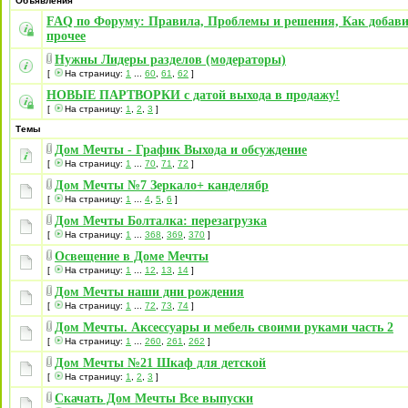
Объявления
FAQ по Форуму: Правила, Проблемы и решения, Как добави
прочее
Нужны Лидеры разделов (модераторы)
[
На страницу:
1
...
60
,
61
,
62
]
НОВЫЕ ПАРТВОРКИ с датой выхода в продажу!
[
На страницу:
1
,
2
,
3
]
Темы
Дом Мечты - График Выхода и обсуждение
[
На страницу:
1
...
70
,
71
,
72
]
Дом Мечты №7 Зеркало+ канделябр
[
На страницу:
1
...
4
,
5
,
6
]
Дом Мечты Болталка: перезагрузка
[
На страницу:
1
...
368
,
369
,
370
]
Освещение в Доме Мечты
[
На страницу:
1
...
12
,
13
,
14
]
Дом Мечты наши дни рождения
[
На страницу:
1
...
72
,
73
,
74
]
Дом Мечты. Аксессуары и мебель своими руками часть 2
[
На страницу:
1
...
260
,
261
,
262
]
Дом Мечты №21 Шкаф для детской
[
На страницу:
1
,
2
,
3
]
Скачать Дом Мечты Все выпуски