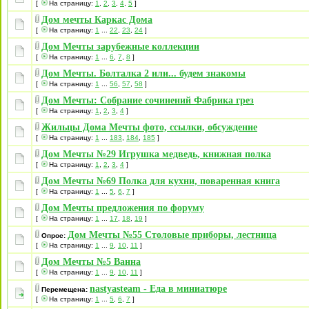
[
На страницу:
1
,
2
,
3
,
4
,
5
]
Дом мечты Каркас Дома
[
На страницу:
1
...
22
,
23
,
24
]
Дом Мечты зарубежные коллекции
[
На страницу:
1
...
6
,
7
,
8
]
Дом Мечты. Болталка 2 или... будем знакомы
[
На страницу:
1
...
56
,
57
,
58
]
Дом Мечты: Собрание сочинений Фабрика грез
[
На страницу:
1
,
2
,
3
,
4
]
Жильцы Дома Мечты фото, ссылки, обсуждение
[
На страницу:
1
...
183
,
184
,
185
]
Дом Мечты №29 Игрушка медведь, книжная полка
[
На страницу:
1
,
2
,
3
,
4
]
Дом Мечты №69 Полка для кухни, поваренная книга
[
На страницу:
1
...
5
,
6
,
7
]
Дом Мечты предложения по форуму
[
На страницу:
1
...
17
,
18
,
19
]
Дом Мечты №55 Столовые приборы, лестница
Опрос:
[
На страницу:
1
...
9
,
10
,
11
]
Дом Мечты №5 Ванна
[
На страницу:
1
...
9
,
10
,
11
]
nastyasteam - Еда в миниатюре
Перемещена:
[
На страницу:
1
...
5
,
6
,
7
]