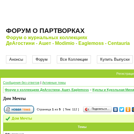
ФОРУМ О ПАРТВОРКАХ
Форум о журнальных коллекциях
ДеАгостини - Ашет - Modimio - Eaglemoss - Centauria
Анонсы
Форум
Все Коллекции
Купить Выпуски
Регистраци
Сообщения без ответов
|
Активные темы
Форум о коллекциях ДеАгостини, Ашет, Eaglemoss
»
Куклы и Кукольная Мин
Дом Мечты
Поделиться…
Страница
1
из
5
[ Тем: 112 ]
Дом Мечты
Темы