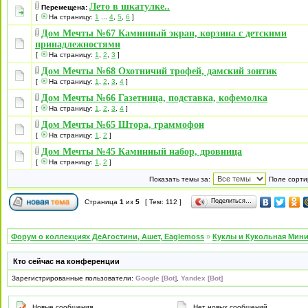
Лето в шкатулке..
Перемещена:
[
На страницу:
1
...
4
,
5
,
6
]
Дом Мечты №67 Каминный экран, корзина с детскими
принадлежностями
[
На страницу:
1
,
2
,
3
]
Дом Мечты №68 Охотничий трофей, дамский зонтик
[
На страницу:
1
,
2
,
3
,
4
]
Дом Мечты №66 Газетница, подставка, кофемолка
[
На страницу:
1
,
2
,
3
,
4
]
Дом Мечты №65 Штора, граммофон
[
На страницу:
1
,
2
]
Дом Мечты №45 Каминный набор, дровница
[
На страницу:
1
,
2
]
Показать темы за:
Поле сорти
Поделиться…
Страница
1
из
5
[ Тем: 112 ]
Форум о коллекциях ДеАгостини, Ашет, Eaglemoss
»
Куклы и Кукольная Мин
Кто сейчас на конференции
Зарегистрированные пользователи:
Google [Bot]
,
Yandex [Bot]
Новые сообщения
Нет новых сообщений