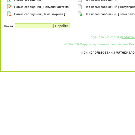
Новые сообщения [ Популярная тема ]
Нет новых сообщений [ Популярна
Новые сообщения [ Тема закрыта ]
Нет новых сообщений [ Тема закр
Найти:
Журнальные серии
ДеАгости
2010-2026 Форум о журнальных коллекциях Deago
При использовании материалов