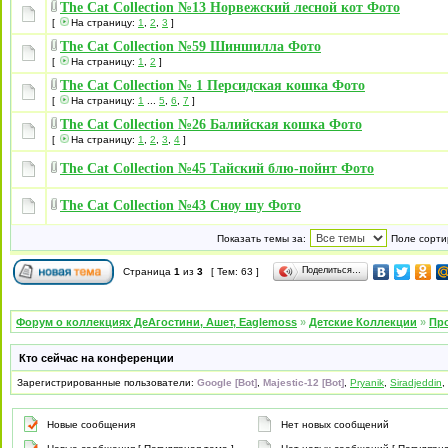
The Cat Collection №13 Норвежский лесной кот Фото
[
На страницу:
1
,
2
,
3
]
The Cat Collection №59 Шиншилла Фото
[
На страницу:
1
,
2
]
The Cat Collection № 1 Персидская кошка Фото
[
На страницу:
1
...
5
,
6
,
7
]
The Cat Collection №26 Балийская кошка Фото
[
На страницу:
1
,
2
,
3
,
4
]
The Cat Collection №45 Тайский блю-пойнт Фото
The Cat Collection №43 Сноу шу Фото
Показать темы за:
Поле сорти
Поделиться…
Страница
1
из
3
[ Тем: 63 ]
Форум о коллекциях ДеАгостини, Ашет, Eaglemoss
»
Детские Коллекции
»
Про
Кто сейчас на конференции
Зарегистрированные пользователи:
Google [Bot]
,
Majestic-12 [Bot]
,
Pryanik
,
Siradjeddin
,
Новые сообщения
Нет новых сообщений