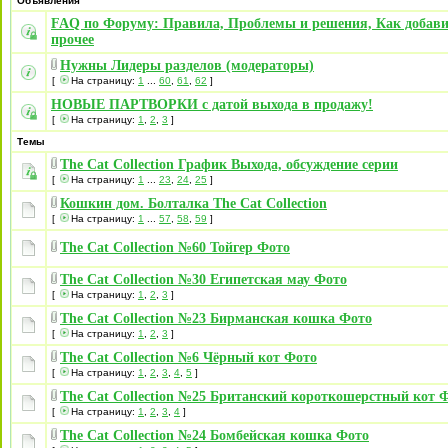
Объявления
FAQ по Форуму: Правила, Проблемы и решения, Как добави
прочее
Нужны Лидеры разделов (модераторы)
[
На страницу:
1
...
60
,
61
,
62
]
НОВЫЕ ПАРТВОРКИ с датой выхода в продажу!
[
На страницу:
1
,
2
,
3
]
Темы
The Cat Collection График Выхода, обсуждение серии
[
На страницу:
1
...
23
,
24
,
25
]
Кошкин дом. Болталка The Cat Collection
[
На страницу:
1
...
57
,
58
,
59
]
The Cat Collection №60 Тойгер Фото
The Cat Collection №30 Египетская мау Фото
[
На страницу:
1
,
2
,
3
]
The Cat Collection №23 Бирманская кошка Фото
[
На страницу:
1
,
2
,
3
]
The Cat Collection №6 Чёрный кот Фото
[
На страницу:
1
,
2
,
3
,
4
,
5
]
The Cat Collection №25 Британский короткошерстный кот 
[
На страницу:
1
,
2
,
3
,
4
]
The Cat Collection №24 Бомбейская кошка Фото