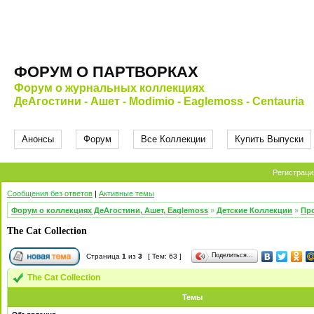
ФОРУМ О ПАРТВОРКАХ
Форум о журнальных коллекциях
ДеАгостини - Ашет - Modimio - Eaglemoss - Centauria
Анонсы
Форум
Все Коллекции
Купить Выпуски
Регистраци
Сообщения без ответов
|
Активные темы
Форум о коллекциях ДеАгостини, Ашет, Eaglemoss
»
Детские Коллекции
»
Про
The Cat Collection
Поделиться…
Страница
1
из
3
[ Тем: 63 ]
The Cat Collection
Темы