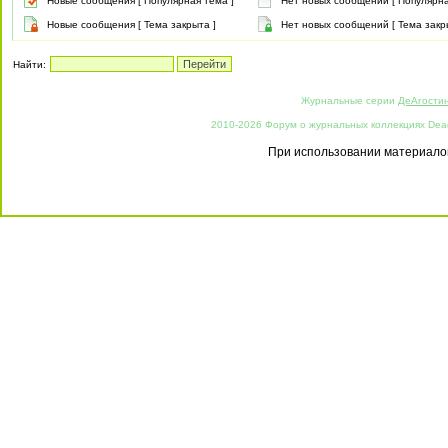
Новые сообщения [ Популярная тема ]
Нет новых сообщений [ Популярна
Новые сообщения [ Тема закрыта ]
Нет новых сообщений [ Тема закр
Найти:
Журнальные серии
ДеАгости
2010-2026 Форум о журнальных коллекциях Deago
При использовании материалов