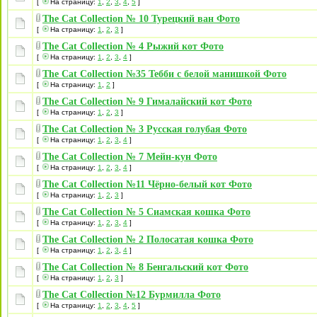
[
На страницу:
1
,
2
,
3
,
4
,
5
]
The Cat Collection № 10 Турецкий ван Фото
[
На страницу:
1
,
2
,
3
]
The Cat Collection № 4 Рыжий кот Фото
[
На страницу:
1
,
2
,
3
,
4
]
The Cat Collection №35 Тебби с белой манишкой Фото
[
На страницу:
1
,
2
]
The Cat Collection № 9 Гималайский кот Фото
[
На страницу:
1
,
2
,
3
]
The Cat Collection № 3 Русская голубая Фото
[
На страницу:
1
,
2
,
3
,
4
]
The Cat Collection № 7 Мейн-кун Фото
[
На страницу:
1
,
2
,
3
,
4
]
The Cat Collection №11 Чёрно-белый кот Фото
[
На страницу:
1
,
2
,
3
]
The Cat Collection № 5 Сиамская кошка Фото
[
На страницу:
1
,
2
,
3
,
4
]
The Cat Collection № 2 Полосатая кошка Фото
[
На страницу:
1
,
2
,
3
,
4
]
The Cat Collection № 8 Бенгальский кот Фото
[
На страницу:
1
,
2
,
3
]
The Cat Collection №12 Бурмилла Фото
[
На страницу:
1
,
2
,
3
,
4
,
5
]