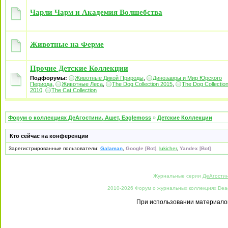
Чарли Чарм и Академия Волшебства
Животные на Ферме
Прочие Детские Коллекции
Подфорумы:
Животные Дикой Природы
,
Динозавры и Мир Юрского
Периода
,
Животные Леса
,
The Dog Collection 2015
,
The Dog Collectio
2010
,
The Cat Collection
Форум о коллекциях ДеАгостини, Ашет, Eaglemoss
»
Детские Коллекции
Кто сейчас на конференции
Зарегистрированные пользователи:
Galaman
,
Google [Bot]
,
lukicher
,
Yandex [Bot]
Журнальные серии
ДеАгости
2010-2026 Форум о журнальных коллекциях Deago
При использовании материалов