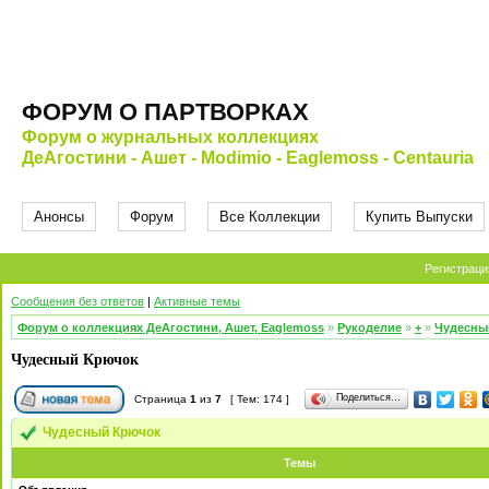
ФОРУМ О ПАРТВОРКАХ
Форум о журнальных коллекциях
ДеАгостини - Ашет - Modimio - Eaglemoss - Centauria
Анонсы
Форум
Все Коллекции
Купить Выпуски
Регистраци
Сообщения без ответов
|
Активные темы
Форум о коллекциях ДеАгостини, Ашет, Eaglemoss
»
Рукоделие
»
+
»
Чудесны
Чудесный Крючок
Поделиться…
Страница
1
из
7
[ Тем: 174 ]
Чудесный Крючок
Темы