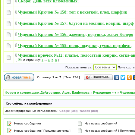
Скоро! День всех влюбленных!
Чудесный Крючок № 158: топ с кокеткой, плед, шарфик
Чудесный Крючок № 157: блузон на молнии, коврик, шарф
Чудесный Крючок № 156: джемпер, подушка, жакет-болеро
Чудесный Крючок № 155: поло, подушки, сумка-портфель
Чудесный крючок №12: платье, полосатый коврик, сетка-а
[
На страницу:
1
...
4
,
5
,
6
]
Показать темы за:
Поле сорти
Поделиться…
Страница
1
из
7
[ Тем: 174 ]
Форум о коллекциях ДеАгостини, Ашет, Eaglemoss
»
Рукоделие
»
+
»
Чудесны
Кто сейчас на конференции
Зарегистрированные пользователи:
Google [Bot]
,
Yandex [Bot]
Новые сообщения
Нет новых сообщений
Новые сообщения [ Популярная тема ]
Нет новых сообщений [ Популярна