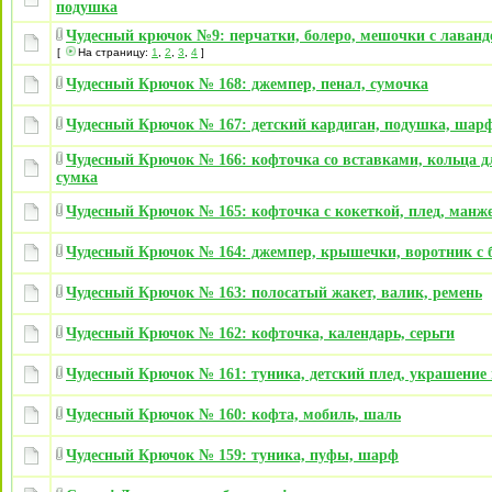
подушка
Чудесный крючок №9: перчатки, болеро, мешочки с лаванд
[
На страницу:
1
,
2
,
3
,
4
]
Чудесный Крючок № 168: джемпер, пенал, сумочка
Чудесный Крючок № 167: детский кардиган, подушка, шарф
Чудесный Крючок № 166: кофточка со вставками, кольца дл
сумка
Чудесный Крючок № 165: кофточка с кокеткой, плед, манж
Чудесный Крючок № 164: джемпер, крышечки, воротник с 
Чудесный Крючок № 163: полосатый жакет, валик, ремень
Чудесный Крючок № 162: кофточка, календарь, серьги
Чудесный Крючок № 161: туника, детский плед, украшение
Чудесный Крючок № 160: кофта, мобиль, шаль
Чудесный Крючок № 159: туника, пуфы, шарф