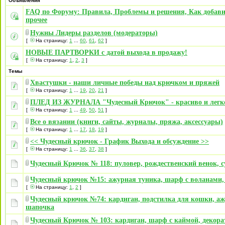
Объявления
FAQ по Форуму: Правила, Проблемы и решения, Как добави
прочее
Нужны Лидеры разделов (модераторы)
[
На страницу:
1
...
60
,
61
,
62
]
НОВЫЕ ПАРТВОРКИ с датой выхода в продажу!
[
На страницу:
1
,
2
,
3
]
Темы
Хвастушки - наши личные победы над крючком и пряжей
[
На страницу:
1
...
19
,
20
,
21
]
ПЛЕД ИЗ ЖУРНАЛА "Чудесный Крючок" - красиво и легк
[
На страницу:
1
...
49
,
50
,
51
]
Все о вязании (книги, сайты, журналы, пряжа, аксессуары)
[
На страницу:
1
...
17
,
18
,
19
]
<< Чудесный крючок - График Выхода и обсуждение >>
[
На страницу:
1
...
36
,
37
,
38
]
Чудесный Крючок № 118: пуловер, рождественский венок, 
Чудесный крючок №15: ажурная туника, шарф с воланами,
[
На страницу:
1
,
2
]
Чудесный крючок №74: кардиган, подстилка для кошки, а
шапочка
Чудесный Крючок № 103: кардиган, шарф с каймой, декор