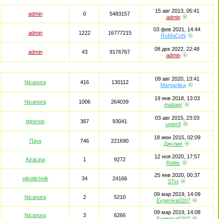
15 авг 2013, 05:41
admin
0
5483157
admin
03 фев 2021, 14:44
admin
1222
16777215
RoMaCoN
08 дек 2022, 22:48
admin
43
9176767
admin
09 авг 2020, 13:41
Nicanora
416
130112
Margaritka
19 янв 2018, 13:03
Nicanora
1006
264039
mabaer
03 авг 2015, 23:03
tigrenok
367
93041
unter9
18 июн 2015, 02:09
Паук
746
221690
Джулия
12 ноя 2020, 17:57
KiraLina
1
9272
Rottis
25 янв 2020, 00:37
nikotlichnik
34
24166
STst
09 мар 2019, 14:09
Nicanora
2
5210
Evgeniya0207
09 мар 2019, 14:08
Nicanora
3
6266
Evgeniya0207