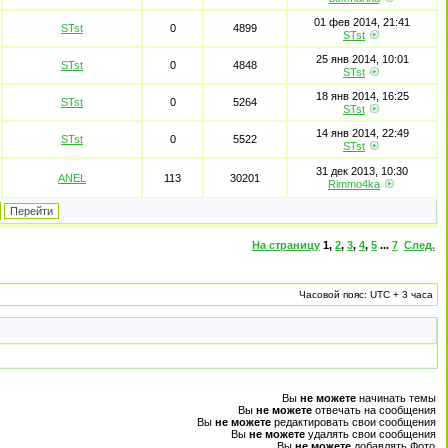
01 фев 2014, 21:41
STst
0
4899
STst
25 янв 2014, 10:01
STst
0
4848
STst
18 янв 2014, 16:25
STst
0
5264
STst
14 янв 2014, 22:49
STst
0
5522
STst
31 дек 2013, 10:30
ANEL
113
30201
Rimmo4ka
На страницу
1
,
2
,
3
,
4
,
5
...
7
След.
Часовой пояс: UTC + 3 часа
Вы
не можете
начинать темы
Вы
не можете
отвечать на сообщения
Вы
не можете
редактировать свои сообщения
Вы
не можете
удалять свои сообщения
Вы
не можете
добавлять Фото