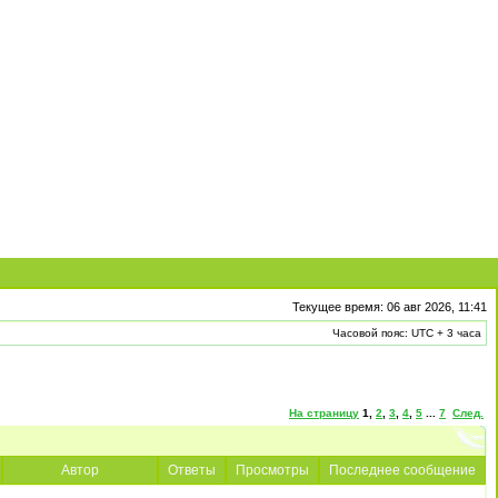
Текущее время: 06 авг 2026, 11:41
Часовой пояс: UTC + 3 часа
На страницу
1
,
2
,
3
,
4
,
5
...
7
След.
Автор
Ответы
Просмотры
Последнее сообщение