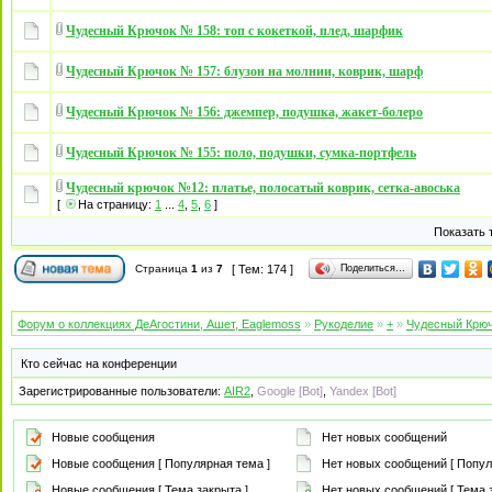
Чудесный Крючок № 158: топ с кокеткой, плед, шарфик
Чудесный Крючок № 157: блузон на молнии, коврик, шарф
Чудесный Крючок № 156: джемпер, подушка, жакет-болеро
Чудесный Крючок № 155: поло, подушки, сумка-портфель
Чудесный крючок №12: платье, полосатый коврик, сетка-авоська
[
На страницу:
1
...
4
,
5
,
6
]
Показать 
Поделиться…
Страница
1
из
7
[ Тем: 174 ]
Форум о коллекциях ДеАгостини, Ашет, Eaglemoss
»
Рукоделие
»
+
»
Чудесный Крю
Кто сейчас на конференции
Зарегистрированные пользователи:
AIR2
,
Google [Bot]
,
Yandex [Bot]
Новые сообщения
Нет новых сообщений
Новые сообщения [ Популярная тема ]
Нет новых сообщений [ Попул
Новые сообщения [ Тема закрыта ]
Нет новых сообщений [ Тема з