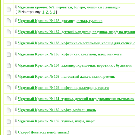
Чудесный крючок №9: перчатки, болеро, мешочки с лавандой
[
На страницу:
1
,
2
,
3
,
4
]
Чудесный Крючок № 168: джемпер, пенал, сумочка
Чудесный Крючок № 167: детский кардиган, подушка, шарф на пугови
Чудесный Крючок № 166: кофточка со вставками, кольца для свечей, 
Чудесный Крючок № 165: кофточка с кокеткой, плед, манжеты
Чудесный Крючок № 164: джемпер, крышечки, воротник с бусинами
Чудесный Крючок № 163: полосатый жакет, валик, ремень
Чудесный Крючок № 162: кофточка, календарь, серьги
Чудесный Крючок № 161: туника, детский плед, украшение вьетнамок
Чудесный Крючок № 160: кофта, мобиль, шаль
Чудесный Крючок № 159: туника, пуфы, шарф
Скоро! День всех влюбленных!