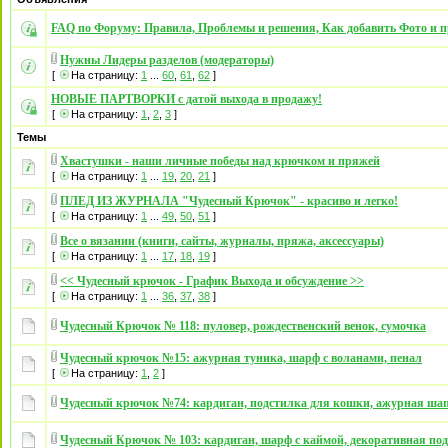
FAQ по Форуму: Правила, Проблемы и решения, Как добавить Фото и п
Нужны Лидеры разделов (модераторы)
[
На страницу:
1
...
60
,
61
,
62
]
НОВЫЕ ПАРТВОРКИ с датой выхода в продажу!
[
На страницу:
1
,
2
,
3
]
Темы
Хвастушки - наши личные победы над крючком и пряжей
[
На страницу:
1
...
19
,
20
,
21
]
ПЛЕД ИЗ ЖУРНАЛА "Чудесный Крючок" - красиво и легко!
[
На страницу:
1
...
49
,
50
,
51
]
Все о вязании (книги, сайты, журналы, пряжа, аксессуары)
[
На страницу:
1
...
17
,
18
,
19
]
<< Чудесный крючок - График Выхода и обсуждение >>
[
На страницу:
1
...
36
,
37
,
38
]
Чудесный Крючок № 118: пуловер, рождественский венок, сумочка
Чудесный крючок №15: ажурная туника, шарф с воланами, пенал
[
На страницу:
1
,
2
]
Чудесный крючок №74: кардиган, подстилка для кошки, ажурная ша
Чудесный Крючок № 103: кардиган, шарф с каймой, декоративная по