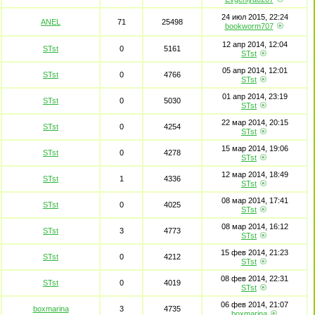
24 июл 2015, 22:24
ANEL
71
25498
bookworm707
12 апр 2014, 12:04
STst
0
5161
STst
05 апр 2014, 12:01
STst
0
4766
STst
01 апр 2014, 23:19
STst
0
5030
STst
22 мар 2014, 20:15
STst
0
4254
STst
15 мар 2014, 19:06
STst
0
4278
STst
12 мар 2014, 18:49
STst
1
4336
STst
08 мар 2014, 17:41
STst
0
4025
STst
08 мар 2014, 16:12
STst
3
4773
STst
15 фев 2014, 21:23
STst
0
4212
STst
08 фев 2014, 22:31
STst
0
4019
STst
06 фев 2014, 21:07
boxmarina
3
4735
boxmarina