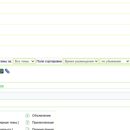
темы за:
Поле сортировки
чок
Объявление
ярная тема ]
Прилепленная
акрыта ]
Перенесённая