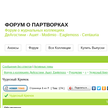
ФОРУМ О ПАРТВОРКАХ
Форум о журнальных коллекциях
ДеАгостини - Ашет - Modimio - Eaglemoss - Centauria
Анонсы
Форум
Все Коллекции
Купить Выпуски
Сообщения без ответов
|
Активные темы
Форум о коллекциях ДеАгостини, Ашет, Eaglemoss
»
Рукоделие
»
+
»
Чудесный Крю
Чудесный Крючок
Поделиться…
Страница
1
из
7
[ Тем: 174 ]
Чудесный Крючок
Т
Объявления