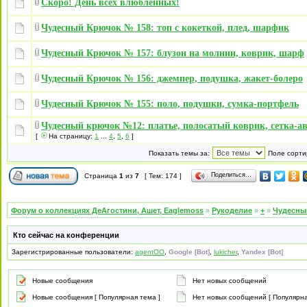
Скоро! День всех влюбленных!
Чудесный Крючок № 158: топ с кокеткой, плед, шарфик
Чудесный Крючок № 157: блузон на молнии, коврик, шарф
Чудесный Крючок № 156: джемпер, подушка, жакет-болеро
Чудесный Крючок № 155: поло, подушки, сумка-портфель
Чудесный крючок №12: платье, полосатый коврик, сетка-а
[
На страницу:
1
...
4
,
5
,
6
]
Показать темы за:
Поле сорти
Поделиться…
Страница
1
из
7
[ Тем: 174 ]
Форум о коллекциях ДеАгостини, Ашет, Eaglemoss
»
Рукоделие
»
+
»
Чудесны
Кто сейчас на конференции
Зарегистрированные пользователи:
agentOO
,
Google [Bot]
,
lukicher
,
Yandex [Bot]
Новые сообщения
Нет новых сообщений
Новые сообщения [ Популярная тема ]
Нет новых сообщений [ Популярна