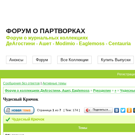
ФОРУМ О ПАРТВОРКАХ
Форум о журнальных коллекциях
ДеАгостини - Ашет - Modimio - Eaglemoss - Centauria
Анонсы
Форум
Все Коллекции
Купить Выпуски
Регистраци
Сообщения без ответов
|
Активные темы
Форум о коллекциях ДеАгостини, Ашет, Eaglemoss
»
Рукоделие
»
+
»
Чудесны
Чудесный Крючок
Поделиться…
Страница
1
из
7
[ Тем: 174 ]
Чудесный Крючок
Темы