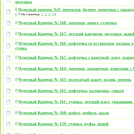
подушка
Чудесный крючок №9: перчатки, болеро, мешочки с лаванд
[
На страницу:
1
,
2
,
3
,
4
]
Чудесный Крючок № 168: джемпер, пенал, сумочка
Чудесный Крючок № 167: детский кардиган, подушка, шарф
Чудесный Крючок № 166: кофточка со вставками, кольца дл
сумка
Чудесный Крючок № 165: кофточка с кокеткой, плед, манж
Чудесный Крючок № 164: джемпер, крышечки, воротник с 
Чудесный Крючок № 163: полосатый жакет, валик, ремень
Чудесный Крючок № 162: кофточка, календарь, серьги
Чудесный Крючок № 161: туника, детский плед, украшение
Чудесный Крючок № 160: кофта, мобиль, шаль
Чудесный Крючок № 159: туника, пуфы, шарф