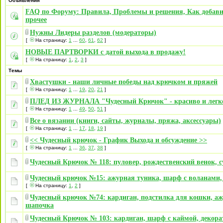
Объявления
FAQ по Форуму: Правила, Проблемы и решения, Как добави
прочее
Нужны Лидеры разделов (модераторы)
[
На страницу:
1
...
60
,
61
,
62
]
НОВЫЕ ПАРТВОРКИ с датой выхода в продажу!
[
На страницу:
1
,
2
,
3
]
Темы
Хвастушки - наши личные победы над крючком и пряжей
[
На страницу:
1
...
19
,
20
,
21
]
ПЛЕД ИЗ ЖУРНАЛА "Чудесный Крючок" - красиво и легк
[
На страницу:
1
...
49
,
50
,
51
]
Все о вязании (книги, сайты, журналы, пряжа, аксессуары)
[
На страницу:
1
...
17
,
18
,
19
]
<< Чудесный крючок - График Выхода и обсуждение >>
[
На страницу:
1
...
36
,
37
,
38
]
Чудесный Крючок № 118: пуловер, рождественский венок, 
Чудесный крючок №15: ажурная туника, шарф с воланами,
[
На страницу:
1
,
2
]
Чудесный крючок №74: кардиган, подстилка для кошки, а
шапочка
Чудесный Крючок № 103: кардиган, шарф с каймой, декор