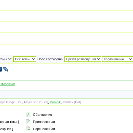
темы за:
Поле сортировки
(Modimio)
gle Image [Bot]
,
Majestic-12 [Bot]
,
Pryanik
,
Yandex [Bot]
Объявление
ярная тема ]
Прилепленная
акрыта ]
Перенесённая