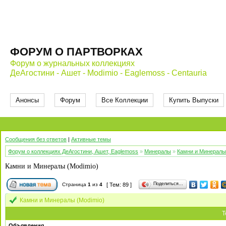
ФОРУМ О ПАРТВОРКАХ
Форум о журнальных коллекциях
ДеАгостини - Ашет - Modimio - Eaglemoss - Centauria
Анонсы
Форум
Все Коллекции
Купить Выпуски
Сообщения без ответов
|
Активные темы
Форум о коллекциях ДеАгостини, Ашет, Eaglemoss
»
Минералы
»
Камни и Минералы 
Камни и Минералы (Modimio)
Поделиться…
Страница
1
из
4
[ Тем: 89 ]
Камни и Минералы (Modimio)
Т
Объявления