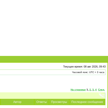
Текущее время: 08 авг 2026, 09:43
Часовой пояс: UTC + 3 часа
На страницу
1
,
2
,
3
,
4
След.
Автор
Ответы
Просмотры
Последнее сообщение