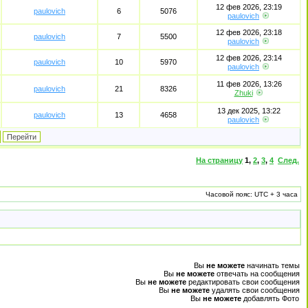
12 фев 2026, 23:19
paulovich
6
5076
paulovich
12 фев 2026, 23:18
paulovich
7
5500
paulovich
12 фев 2026, 23:14
paulovich
10
5970
paulovich
11 фев 2026, 13:26
paulovich
21
8326
Zhuki
13 дек 2025, 13:22
paulovich
13
4658
paulovich
На страницу
1
,
2
,
3
,
4
След.
Часовой пояс: UTC + 3 часа
Вы
не можете
начинать темы
Вы
не можете
отвечать на сообщения
Вы
не можете
редактировать свои сообщения
Вы
не можете
удалять свои сообщения
Вы
не можете
добавлять Фото