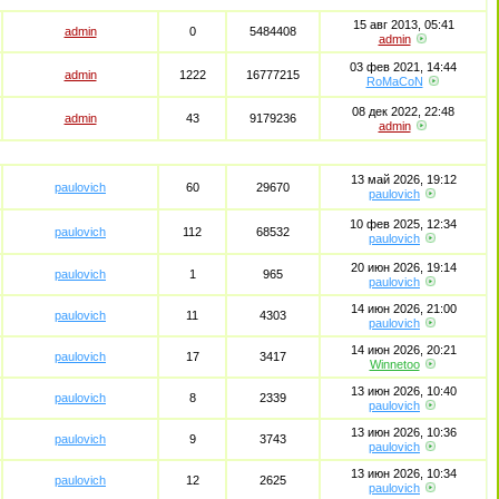
15 авг 2013, 05:41
admin
0
5484408
admin
03 фев 2021, 14:44
admin
1222
16777215
RoMaCoN
08 дек 2022, 22:48
admin
43
9179236
admin
13 май 2026, 19:12
paulovich
60
29670
paulovich
10 фев 2025, 12:34
paulovich
112
68532
paulovich
20 июн 2026, 19:14
paulovich
1
965
paulovich
14 июн 2026, 21:00
paulovich
11
4303
paulovich
14 июн 2026, 20:21
paulovich
17
3417
Winnetoo
13 июн 2026, 10:40
paulovich
8
2339
paulovich
13 июн 2026, 10:36
paulovich
9
3743
paulovich
13 июн 2026, 10:34
paulovich
12
2625
paulovich