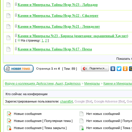
Камни и Минералы. Тайны Недр №23 - Лабрадор
Камни и Минералы. Тайны Недр №22 - Сфалерит
Камни и Минералы. Тайны Недр №21 - Лепидолит
Камни и Минералы №23 - Бирюза (имитация: окрашенный Хаулит)
[
На страницу:
1
,
2
]
Камни и Минералы. Тайны Недр №17 - Пемза
Показать 
Поделиться…
Страница
1
из
4
[ Тем: 89 ]
Форум о коллекциях ДеАгостини, Ашет, Eaglemoss
»
Минералы
»
Камни и Минералы 
Кто сейчас на конференции
Зарегистрированные пользователи:
chamil54
,
Google [Bot]
,
Google Adsense [Bot]
,
Goo
Новые сообщения
Нет новых сообщений
Новые сообщения [ Популярная тема ]
Нет новых сообщений [ Попул
Новые сообщения [ Тема закрыта ]
Нет новых сообщений [ Тема з