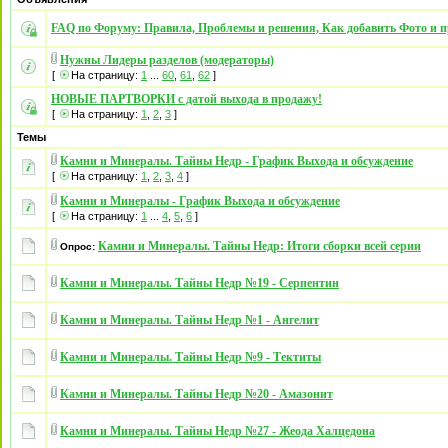
FAQ по Форуму: Правила, Проблемы и решения, Как добавить Фото и п
Нужны Лидеры разделов (модераторы)
[
На страницу:
1
...
60
,
61
,
62
]
НОВЫЕ ПАРТВОРКИ с датой выхода в продажу!
[
На страницу:
1
,
2
,
3
]
Темы
Камни и Минералы. Тайны Недр - График Выхода и обсуждение
[
На страницу:
1
,
2
,
3
,
4
]
Камни и Минералы - График Выхода и обсуждение
[
На страницу:
1
...
4
,
5
,
6
]
Камни и Минералы. Тайны Недр: Итоги сборки всей серии
Опрос:
Камни и Минералы. Тайны Недр №19 - Серпентин
Камни и Минералы. Тайны Недр №1 - Ангелит
Камни и Минералы. Тайны Недр №9 - Тектиты
Камни и Минералы. Тайны Недр №20 - Амазонит
Камни и Минералы. Тайны Недр №27 - Жеода Халцедона