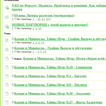
Объявления
FAQ по Форуму: Правила, Проблемы и решения, Как добави
прочее
Нужны Лидеры разделов (модераторы)
[
На страницу:
1
...
60
,
61
,
62
]
НОВЫЕ ПАРТВОРКИ с датой выхода в продажу!
[
На страницу:
1
,
2
,
3
]
Темы
Камни и Минералы. Тайны Недр - График Выхода и обсужд
[
На страницу:
1
,
2
,
3
,
4
]
Камни и Минералы - График Выхода и обсуждение
[
На страницу:
1
...
4
,
5
,
6
]
Камни и Минералы. Тайны Недр: Итоги сборки всей 
Опрос:
Камни и Минералы. Тайны Недр №19 - Серпентин
Камни и Минералы. Тайны Недр №1 - Ангелит
Камни и Минералы. Тайны Недр №9 - Тектиты
Камни и Минералы. Тайны Недр №20 - Амазонит
Камни и Минералы. Тайны Недр №27 - Жеода Халцедона