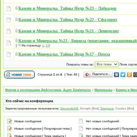
Камни и Минералы. Тайны Недр №23 - Лабрадор
Камни и Минералы. Тайны Недр №22 - Сфалерит
Камни и Минералы. Тайны Недр №21 - Лепидолит
Камни и Минералы №23 - Бирюза (имитация: окрашенный
[
На страницу:
1
,
2
]
Камни и Минералы. Тайны Недр №17 - Пемза
Показать темы за:
Поле сорти
Поделиться…
Страница
1
из
4
[ Тем: 89 ]
Форум о коллекциях ДеАгостини, Ашет, Eaglemoss
»
Минералы
»
Камни и Мин
Кто сейчас на конференции
Зарегистрированные пользователи:
Alexander08
,
Google [Bot]
,
Snegana
,
Yandex [Bot]
Новые сообщения
Нет новых сообщений
Новые сообщения [ Популярная тема ]
Нет новых сообщений [ Популярна
Новые сообщения [ Тема закрыта ]
Нет новых сообщений [ Тема закр