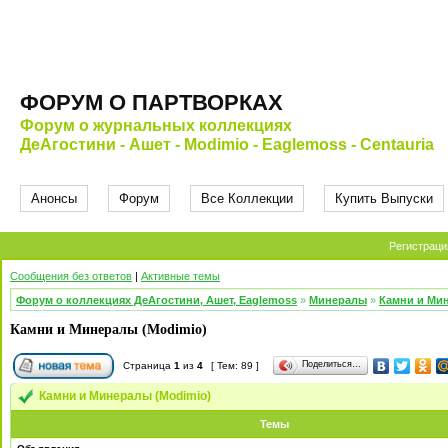
ФОРУМ О ПАРТВОРКАХ
Форум о журнальных коллекциях
ДеАгостини - Ашет - Modimio - Eaglemoss - Centauria
Анонсы
Форум
Все Коллекции
Купить Выпуски
Регистраци
Сообщения без ответов
|
Активные темы
Форум о коллекциях ДеАгостини, Ашет, Eaglemoss
»
Минералы
»
Камни и Мин
Камни и Минералы (Modimio)
Поделиться…
Страница
1
из
4
[ Тем: 89 ]
Камни и Минералы (Modimio)
Темы