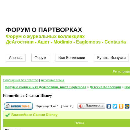
ФОРУМ О ПАРТВОРКАХ
Форум о журнальных коллекциях
ДеАгостини - Ашет - Modimio - Eaglemoss - Centauria
Анонсы
Форум
Все Коллекции
Купить Выпуски
Регистраци
Сообщения без ответов
|
Активные темы
Форум о коллекциях ДеАгостини, Ашет, Eaglemoss
»
Детские Коллекции
»
Во
Волшебные Сказки Disney
Поделиться…
Страница
1
из
1
[ Тем: 2 ]
Волшебные Сказки Disney
Темы