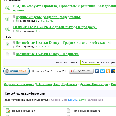
Объявления
FAQ по Форуму: Правила, Проблемы и решения, Как добави
прочее
Нужны Лидеры разделов (модераторы)
[
На страницу:
1
...
60
,
61
,
62
]
НОВЫЕ ПАРТВОРКИ с датой выхода в продажу!
[
На страницу:
1
,
2
,
3
]
Темы
Волшебные Сказки Disney - График выхода и обсуждение
[
На страницу:
1
,
2
,
3
,
4
,
5
]
Волшебные Сказки Disney - Подписка
Показать темы за:
Поле сорти
Поделиться…
Страница
1
из
1
[ Тем: 2 ]
Форум о коллекциях ДеАгостини, Ашет, Eaglemoss
»
Детские Коллекции
»
Во
Кто сейчас на конференции
Зарегистрированные пользователи:
Google [Bot]
,
Leo653
,
Spyro
,
Yandex [Bot]
Новые сообщения
Нет новых сообщений