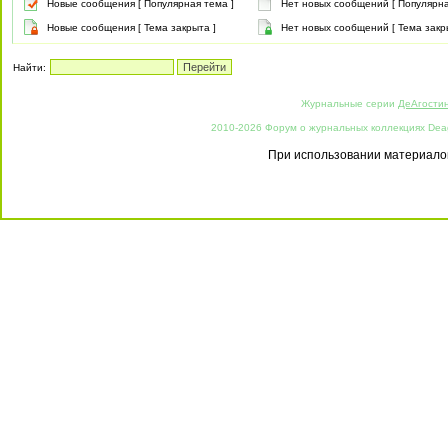
Новые сообщения [ Популярная тема ]
Нет новых сообщений [ Популярна
Новые сообщения [ Тема закрыта ]
Нет новых сообщений [ Тема закр
Найти:
Журнальные серии
ДеАгости
2010-2026 Форум о журнальных коллекциях Deago
При использовании материалов