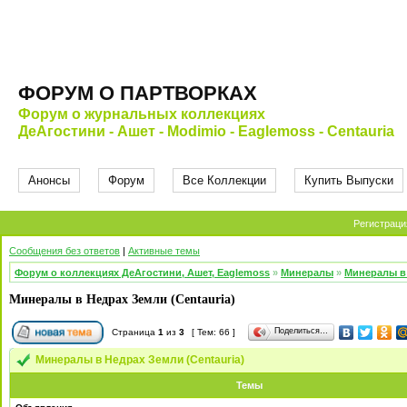
ФОРУМ О ПАРТВОРКАХ
Форум о журнальных коллекциях
ДеАгостини - Ашет - Modimio - Eaglemoss - Centauria
Анонсы
Форум
Все Коллекции
Купить Выпуски
Регистраци
Сообщения без ответов
|
Активные темы
Форум о коллекциях ДеАгостини, Ашет, Eaglemoss
»
Минералы
»
Минералы в 
Минералы в Недрах Земли (Centauria)
Поделиться…
Страница
1
из
3
[ Тем: 66 ]
Минералы в Недрах Земли (Centauria)
Темы