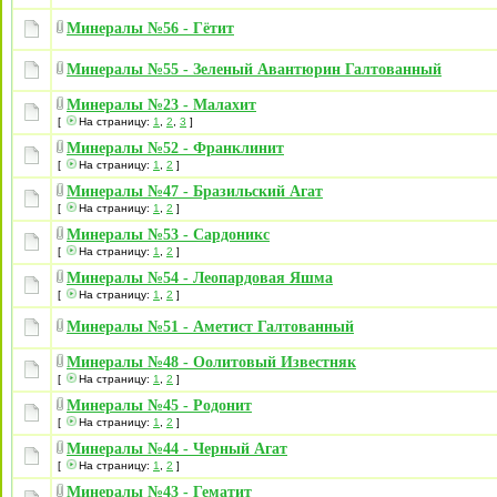
Минералы №56 - Гётит
Минералы №55 - Зеленый Авантюрин Галтованный
Минералы №23 - Малахит
[
На страницу:
1
,
2
,
3
]
Минералы №52 - Франклинит
[
На страницу:
1
,
2
]
Минералы №47 - Бразильский Агат
[
На страницу:
1
,
2
]
Минералы №53 - Сардоникс
[
На страницу:
1
,
2
]
Минералы №54 - Леопардовая Яшма
[
На страницу:
1
,
2
]
Минералы №51 - Аметист Галтованный
Минералы №48 - Оолитовый Известняк
[
На страницу:
1
,
2
]
Минералы №45 - Родонит
[
На страницу:
1
,
2
]
Минералы №44 - Черный Агат
[
На страницу:
1
,
2
]
Минералы №43 - Гематит