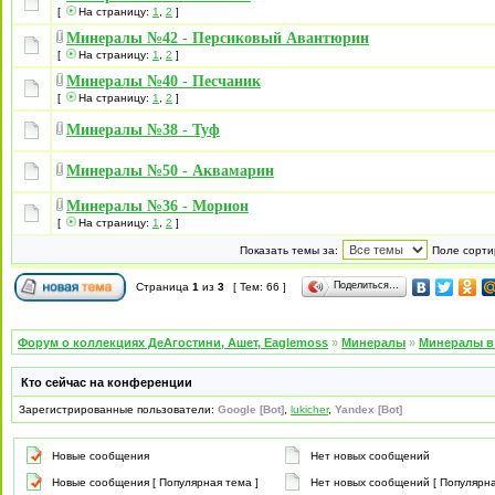
[
На страницу:
1
,
2
]
Минералы №42 - Персиковый Авантюрин
[
На страницу:
1
,
2
]
Минералы №40 - Песчаник
[
На страницу:
1
,
2
]
Минералы №38 - Туф
Минералы №50 - Аквамарин
Минералы №36 - Морион
[
На страницу:
1
,
2
]
Показать темы за:
Поле сорти
Поделиться…
Страница
1
из
3
[ Тем: 66 ]
Форум о коллекциях ДеАгостини, Ашет, Eaglemoss
»
Минералы
»
Минералы в 
Кто сейчас на конференции
Зарегистрированные пользователи:
Google [Bot]
,
lukicher
,
Yandex [Bot]
Новые сообщения
Нет новых сообщений
Новые сообщения [ Популярная тема ]
Нет новых сообщений [ Популярна