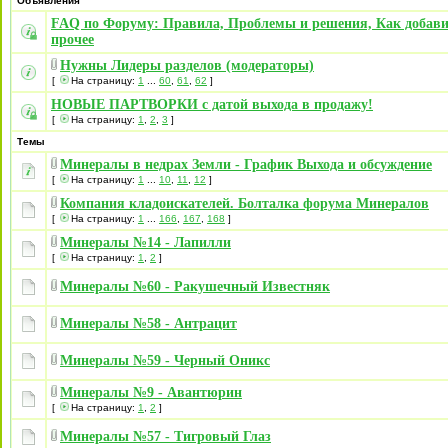
Объявления
FAQ по Форуму: Правила, Проблемы и решения, Как добави
прочее
Нужны Лидеры разделов (модераторы)
[
На страницу:
1
...
60
,
61
,
62
]
НОВЫЕ ПАРТВОРКИ с датой выхода в продажу!
[
На страницу:
1
,
2
,
3
]
Темы
Минералы в недрах Земли - График Выхода и обсуждение
[
На страницу:
1
...
10
,
11
,
12
]
Компания кладоискателей. Болталка форума Минералов
[
На страницу:
1
...
166
,
167
,
168
]
Минералы №14 - Лапилли
[
На страницу:
1
,
2
]
Минералы №60 - Ракушечный Известняк
Минералы №58 - Антрацит
Минералы №59 - Черный Оникс
Минералы №9 - Авантюрин
[
На страницу:
1
,
2
]
Минералы №57 - Тигровый Глаз