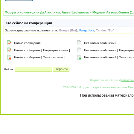
Форум о коллекциях ДеАгостини, Ашет, Eaglemoss
»
Модели Автомобилей (1:
Кто сейчас на конференции
Зарегистрированные пользователи:
Google [Bot]
,
Margaritka
,
Yandex [Bot]
Новые сообщения
Нет новых сообщений
Новые сообщения [ Популярная тема ]
Нет новых сообщений [ Популярна
Новые сообщения [ Тема закрыта ]
Нет новых сообщений [ Тема закр
Найти:
Журнальные серии
ДеАгости
2010-2026 Форум о журнальных коллекциях Deago
При использовании материалов