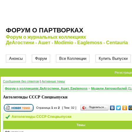
ФОРУМ О ПАРТВОРКАХ
Форум о журнальных коллекциях
ДеАгостини - Ашет - Modimio - Eaglemoss - Centauria
Анонсы
Форум
Все Коллекции
Купить Выпуски
Регистраци
Сообщения без ответов
|
Активные темы
Форум о коллекциях ДеАгостини, Ашет, Eaglemoss
»
Модели Автомобилей (1:
Автолегенды СССР Спецвыпуски
Поделиться…
Страница
1
из
2
[ Тем: 32 ]
Автолегенды СССР Спецвыпуски
Темы