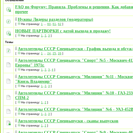
Объявления
FAQ по Форуму: Правила, Проблемы и решения, Как добави
прочее
Нужны Лидеры разделов (модераторы)
[
На страницу:
1
...
60
,
61
,
62
]
НОВЫЕ ПАРТВОРКИ с датой выхода в продажу!
[
На страницу:
1
,
2
,
3
]
Темы
Автолегенды СССР Спецвыпуски - График выхода и обсуж
[
На страницу:
1
...
24
,
25
,
26
]
Автолегенды СССР Спецвыпуск "Спорт" №5 - Москвич-41
Европы" 1971г.
[
На страницу:
1
,
2
,
3
,
4
]
Автолегенды СССР Спецвыпуск "Милиция" №11 - Москви
"Князь Владимир"
[
На страницу:
1
,
2
,
3
]
Автолегенды СССР Спецвыпуск "Милиция" №10 - ГАЗ-233
СПМ-2
[
На страницу:
1
,
2
]
Автолегенды СССР Спецвыпуск "Милиция" №6 - УАЗ-452
[
На страницу:
1
,
2
,
3
]
Автолегенды СССР Спецвыпуски - сканы выпусков
[
На страницу:
1
,
2
]
Автолегенды СССР Спецвыпуск "Спорт" №9 - Москвич-40