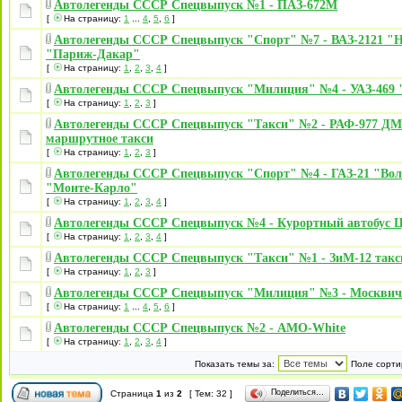
Автолегенды СССР Спецвыпуск №1 - ПАЗ-672М
[
На страницу:
1
...
4
,
5
,
6
]
Автолегенды СССР Спецвыпуск "Спорт" №7 - ВАЗ-2121 "
"Париж-Дакар"
[
На страницу:
1
,
2
,
3
,
4
]
Автолегенды СССР Спецвыпуск "Милиция" №4 - УАЗ-469
[
На страницу:
1
,
2
,
3
]
Автолегенды СССР Спецвыпуск "Такси" №2 - РАФ-977 ДМ
маршрутное такси
[
На страницу:
1
,
2
,
3
]
Автолегенды СССР Спецвыпуск "Спорт" №4 - ГАЗ-21 "Вол
"Монте-Карло"
[
На страницу:
1
,
2
,
3
,
4
]
Автолегенды СССР Спецвыпуск №4 - Курортный автобус
[
На страницу:
1
,
2
,
3
,
4
]
Автолегенды СССР Спецвыпуск "Такси" №1 - ЗиМ-12 такс
[
На страницу:
1
,
2
,
3
]
Автолегенды СССР Спецвыпуск "Милиция" №3 - Москвич
[
На страницу:
1
...
4
,
5
,
6
]
Автолегенды СССР Спецвыпуск №2 - АМО-White
[
На страницу:
1
,
2
,
3
,
4
]
Показать темы за:
Поле сорти
Поделиться…
Страница
1
из
2
[ Тем: 32 ]