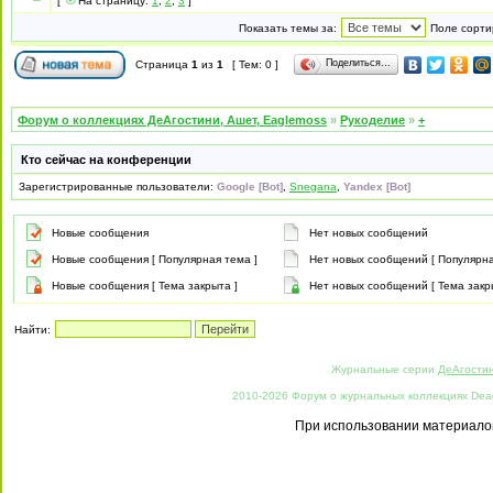
[
На страницу:
1
,
2
,
3
]
Показать темы за:
Поле сорти
Поделиться…
Страница
1
из
1
[ Тем: 0 ]
Форум о коллекциях ДеАгостини, Ашет, Eaglemoss
»
Рукоделие
»
+
Кто сейчас на конференции
Зарегистрированные пользователи:
Google [Bot]
,
Snegana
,
Yandex [Bot]
Новые сообщения
Нет новых сообщений
Новые сообщения [ Популярная тема ]
Нет новых сообщений [ Популярна
Новые сообщения [ Тема закрыта ]
Нет новых сообщений [ Тема закр
Найти:
Журнальные серии
ДеАгости
2010-2026 Форум о журнальных коллекциях Deago
При использовании материалов