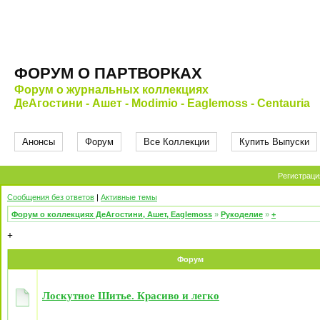
ФОРУМ О ПАРТВОРКАХ
Форум о журнальных коллекциях
ДеАгостини - Ашет - Modimio - Eaglemoss - Centauria
Анонсы
Форум
Все Коллекции
Купить Выпуски
Регистраци
Сообщения без ответов
|
Активные темы
Форум о коллекциях ДеАгостини, Ашет, Eaglemoss
»
Рукоделие
»
+
+
Форум
Лоскутное Шитье. Красиво и легко