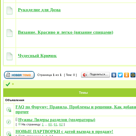
Рукоделие для Дома
Вязание. Красиво и легко (вязание спицами)
Чудесный Крючок
Поделиться…
Страница
1
из
1
[ Тем: 0 ]
+
Темы
Объявления
FAQ по Форуму: Правила, Проблемы и решения, Как добави
прочее
Нужны Лидеры разделов (модераторы)
[
На страницу:
1
...
60
,
61
,
62
]
НОВЫЕ ПАРТВОРКИ с датой выхода в продажу!