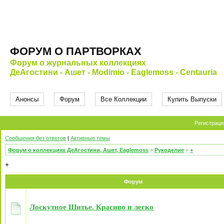
ФОРУМ О ПАРТВОРКАХ
Форум о журнальных коллекциях
ДеАгостини - Ашет - Modimio - Eaglemoss - Centauria
Анонсы
Форум
Все Коллекции
Купить Выпуски
Регистраци
Сообщения без ответов
|
Активные темы
Форум о коллекциях ДеАгостини, Ашет, Eaglemoss
»
Рукоделие
»
+
+
Форум
Лоскутное Шитье. Красиво и легко