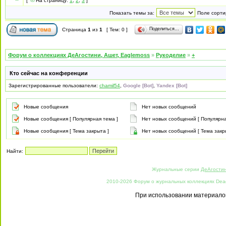
[
На страницу:
1
,
2
,
3
]
Показать темы за:
Поле сорти
Поделиться…
Страница
1
из
1
[ Тем: 0 ]
Форум о коллекциях ДеАгостини, Ашет, Eaglemoss
»
Рукоделие
»
+
Кто сейчас на конференции
Зарегистрированные пользователи:
chamil54
,
Google [Bot]
,
Yandex [Bot]
Новые сообщения
Нет новых сообщений
Новые сообщения [ Популярная тема ]
Нет новых сообщений [ Популярна
Новые сообщения [ Тема закрыта ]
Нет новых сообщений [ Тема закр
Найти:
Журнальные серии
ДеАгости
2010-2026 Форум о журнальных коллекциях Deago
При использовании материалов